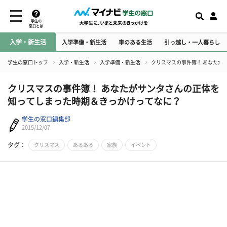
学生の
窓口とは
入学・新生活
入学準備・新生活
車のある生活
引っ越し・一人暮らし
学生の窓口トップ
入学・新生活
入学準備・新生活
クリスマスの事件簿！ あなたが
クリスマスの事件簿！ あなたがサンタさんの正体を
知ってしまった時期＆きっかけってなに？
学生の窓口編集部
2015/12/07
タグ：
クリスマス
あるある
家族
イベント