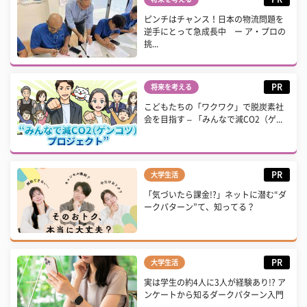
ピンチはチャンス！日本の物流問題を
逆手にとって急成長中 ー ア・プロの
挑...
PR
将来を考える
こどもたちの「ワクワク」で脱炭素社
会を目指す – 「みんなで減CO2（ゲ...
PR
大学生活
「気づいたら課金!?」ネットに潜む“ダ
ークパターン”て、知ってる？
PR
大学生活
実は学生の約4人に3人が経験あり!? ア
ンケートから知るダークパターン入門