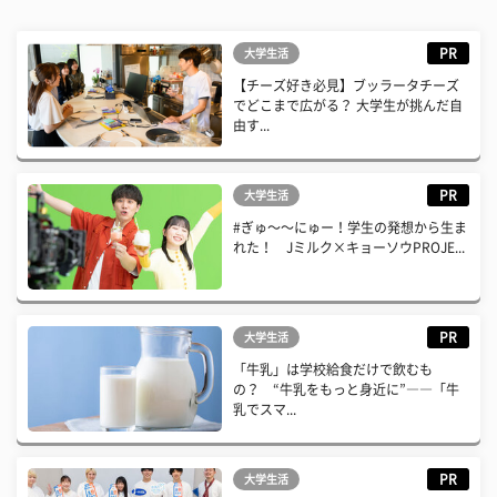
PR
大学生活
【チーズ好き必見】ブッラータチーズ
でどこまで広がる？ 大学生が挑んだ自
由す...
PR
大学生活
#ぎゅ〜〜にゅー！学生の発想から生ま
れた！ Jミルク×キョーソウPROJE...
PR
大学生活
「牛乳」は学校給食だけで飲むも
の？ “牛乳をもっと身近に”――「牛
乳でスマ...
PR
大学生活