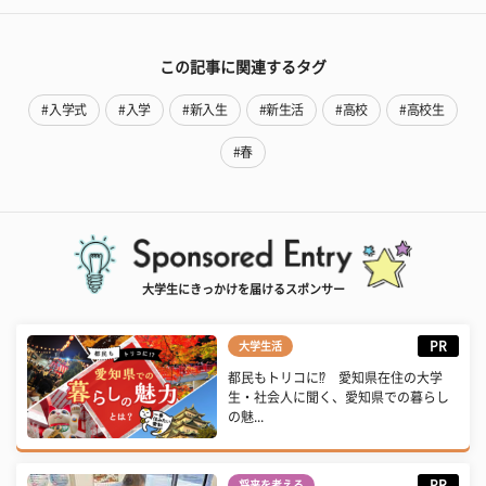
この記事に関連するタグ
#入学式
#入学
#新入生
#新生活
#高校
#高校生
#春
大学生にきっかけを届けるスポンサー
PR
大学生活
都民もトリコに⁉ 愛知県在住の大学
生・社会人に聞く、愛知県での暮らし
の魅...
PR
将来を考える