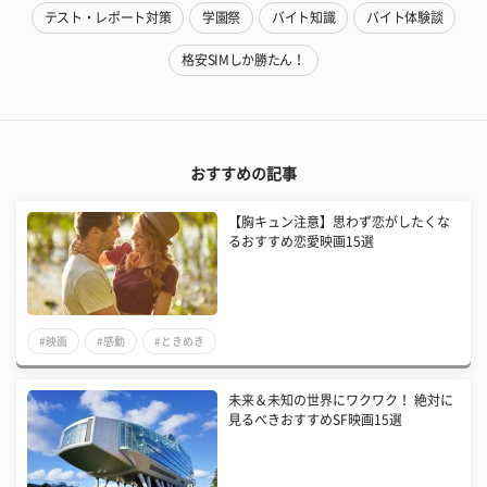
テスト・レポート対策
学園祭
バイト知識
バイト体験談
格安SIMしか勝たん！
おすすめの記事
【胸キュン注意】思わず恋がしたくな
るおすすめ恋愛映画15選
#映画
#感動
#ときめき
未来＆未知の世界にワクワク！ 絶対に
見るべきおすすめSF映画15選