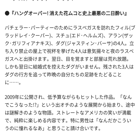
●『ハングオーバー! 消えた花ムコと史上最悪の二日酔い』
バチェラー･パーティーのためにラスベガスを訪れたフィル(ブ
ラッドレイ･クーパー)、スチュ(エド･ヘルムズ)、アラン(ザッ
ク･ガリフィアナキス)、ダグ(ジャスティン･バーサ)の4人。立
ち入り禁止の屋上で祝杯を挙げた4人は意気揚々と夜のラスベ
ガスへと出掛けます。翌日、目を覚ますと部屋は荒れ放題。
しかも翌日に結婚式を控えたダグがいません。残された3人は
ダグの行方を追って昨晩の自分たちの足跡をたどること
に……。
2009年に公開され、低予算ながらもヒットした作品。「なん
でこうなった!?」という出オチのような展開から始まり、途中
は謎解きのような物語。ストレートなアメリカの笑いが満載
で、純粋に楽しめる内容です。特に男性は「なんだかこうい
うのに憧れるなあ」と思うこと請け合いです。