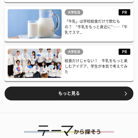
PR
大学生活
「牛乳」は学校給食だけで飲むも
の？ “牛乳をもっと身近に”――「牛
乳でスマ...
PR
大学生活
給食だけじゃない！ 牛乳をもっと楽
しむアイデア、学生が本気で考えてみ
た
もっと見る