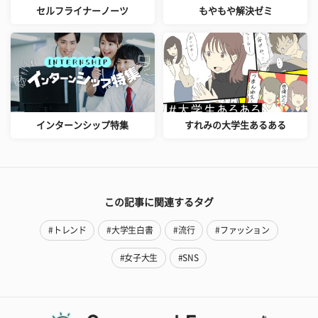
セルフライナーノーツ
もやもや解決ゼミ
インターンシップ特集
すれみの大学生あるある
この記事に関連するタグ
#トレンド
#大学生白書
#流行
#ファッション
#女子大生
#SNS