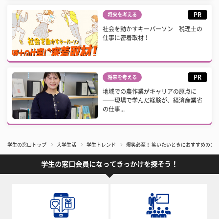
PR
将来を考える
社会を動かすキーパーソン 税理士の
仕事に密着取材！
PR
将来を考える
地域での農作業がキャリアの原点に
──現場で学んだ経験が、経済産業省
の仕事...
学生の窓口トップ
大学生活
学生トレンド
爆笑必至！ 笑いたいときにおすすめのコメ
学生の窓口会員になってきっかけを探そう！