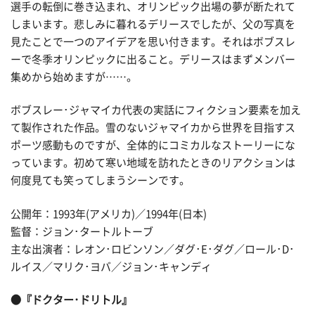
選手の転倒に巻き込まれ、オリンピック出場の夢が断たれて
しまいます。悲しみに暮れるデリースでしたが、父の写真を
見たことで一つのアイデアを思い付きます。それはボブスレ
ーで冬季オリンピックに出ること。デリースはまずメンバー
集めから始めますが……。
ボブスレー･ジャマイカ代表の実話にフィクション要素を加え
て製作された作品。雪のないジャマイカから世界を目指すス
ポーツ感動ものですが、全体的にコミカルなストーリーにな
っています。初めて寒い地域を訪れたときのリアクションは
何度見ても笑ってしまうシーンです。
公開年：1993年(アメリカ)／1994年(日本)
監督：ジョン･タートルトーブ
主な出演者：レオン･ロビンソン／ダグ･E･ダグ／ロール･D･
ルイス／マリク･ヨバ／ジョン･キャンディ
●『ドクター･ドリトル』