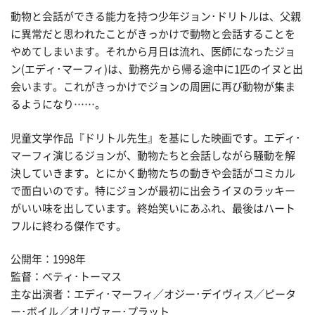
動物と会話ができる能力を持つ少年ジョン･ドリトルは、父親
に異常だと思われたことがきっかけで動物と会話することを
やめてしまいます。それから月日は流れ、医師になったジョ
ン(エディ･マーフィ)は、勤務先から帰る途中に1匹のイヌと出
会います。これがきっかけでジョンの周囲に再び動物が集ま
るようになり……。
児童文学作品『ドリトル先生』を基にした映画です。エディ･
マーフィ演じるジョンが、動物たちと会話しながら騒動を解
決していきます。とにかく動物たちの動きや会話がコミカル
で面白いのです。特にジョンが最初に出会うイヌのラッキー
がいい味を出しています。終始笑いにあふれ、最後はハート
フルに終わる傑作です。
公開年：1998年
監督：ベティ･トーマス
主な出演者：エディ･マーフィ／オジー･デイヴィス／ピータ
ー･ボイル／オリヴァー･プラット