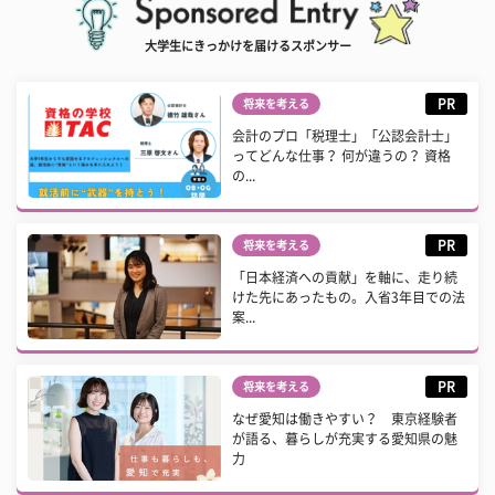
大学生にきっかけを届けるスポンサー
PR
将来を考える
会計のプロ「税理士」「公認会計士」
ってどんな仕事？ 何が違うの？ 資格
の...
PR
将来を考える
「日本経済への貢献」を軸に、走り続
けた先にあったもの。入省3年目での法
案...
PR
将来を考える
なぜ愛知は働きやすい？ 東京経験者
が語る、暮らしが充実する愛知県の魅
力