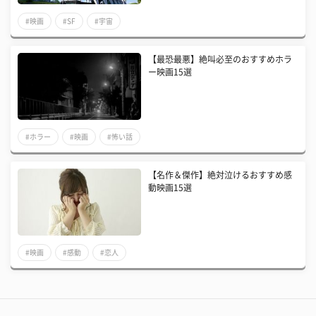
#映画
#SF
#宇宙
【最恐最悪】絶叫必至のおすすめホラ
ー映画15選
#ホラー
#映画
#怖い話
【名作＆傑作】絶対泣けるおすすめ感
動映画15選
#映画
#感動
#恋人