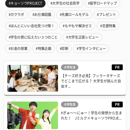
#キョーソウPROJECT
#大学生の社会見学
#留学ロードマップ
#ガクラボ
#お仕事図鑑
#先輩ロールモデル
#プレゼント
#ほんとにいい会社見つけ隊！
#もやもや解決ゼミ
#恋愛特集
#学生の君に伝えたい３つのこと
#大学生正直レビュー
#お金の授業
#特集企画
#診断
#学生インタビュー
PR
大学生活
【チーズ好き必見】ブッラータチーズ
でどこまで広がる？ 大学生が挑んだ自
由す...
PR
大学生活
#ぎゅ〜〜にゅー！学生の発想から生ま
れた！ Jミルク×キョーソウPROJE...