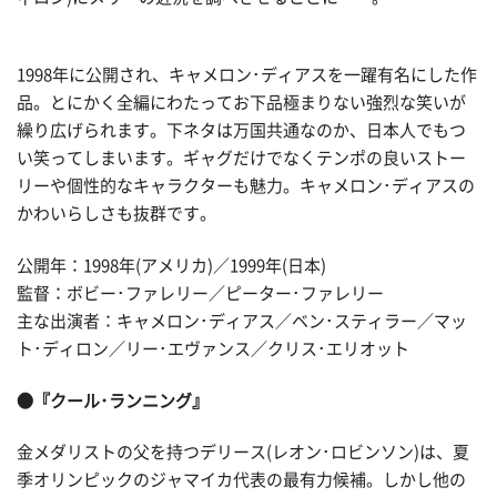
1998年に公開され、キャメロン･ディアスを一躍有名にした作
品。とにかく全編にわたってお下品極まりない強烈な笑いが
繰り広げられます。下ネタは万国共通なのか、日本人でもつ
い笑ってしまいます。ギャグだけでなくテンポの良いストー
リーや個性的なキャラクターも魅力。キャメロン･ディアスの
かわいらしさも抜群です。
公開年：1998年(アメリカ)／1999年(日本)
監督：ボビー･ファレリー／ピーター･ファレリー
主な出演者：キャメロン･ディアス／ベン･スティラー／マッ
ト･ディロン／リー･エヴァンス／クリス･エリオット
●『クール･ランニング』
金メダリストの父を持つデリース(レオン･ロビンソン)は、夏
季オリンピックのジャマイカ代表の最有力候補。しかし他の