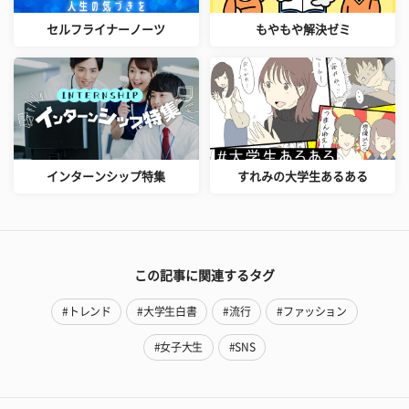
セルフライナーノーツ
もやもや解決ゼミ
インターンシップ特集
すれみの大学生あるある
この記事に関連するタグ
#トレンド
#大学生白書
#流行
#ファッション
#女子大生
#SNS