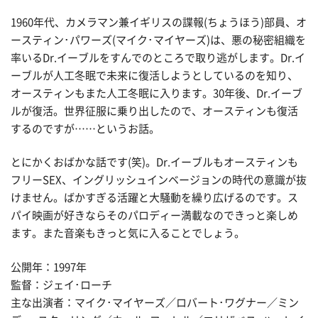
1960年代、カメラマン兼イギリスの諜報(ちょうほう)部員、オ
ースティン･パワーズ(マイク･マイヤーズ)は、悪の秘密組織を
率いるDr.イーブルをすんでのところで取り逃がします。Dr.イ
ーブルが人工冬眠で未来に復活しようとしているのを知り、
オースティンもまた人工冬眠に入ります。30年後、Dr.イーブ
ルが復活。世界征服に乗り出したので、オースティンも復活
するのですが……というお話。
とにかくおばかな話です(笑)。Dr.イーブルもオースティンも
フリーSEX、イングリッシュインベージョンの時代の意識が抜
けません。ばかすぎる活躍と大騒動を繰り広げるのです。ス
パイ映画が好きならそのパロディー満載なのできっと楽しめ
ます。また音楽もきっと気に入ることでしょう。
公開年：1997年
監督：ジェイ･ローチ
主な出演者：マイク･マイヤーズ／ロバート･ワグナー／ミン