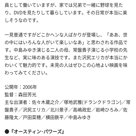
員として働いていますが、家では兄弟で一緒に野球を見た
り、DVDを見たりして暮らしています。その日常が本当に楽
しそうなのです。
一見普通ですがどこかヘンな人ばかりが登場し、「ああ、世
の中にはいろんな人がいて楽しいなあ」と思わされる作品で
す。中島みゆき演じる二人の母、常盤貴子演じる小学校の先
生など、実に味のある演技です。また沢尻エリカが本当にか
わいくて魅力的です。未見の人はぜひこの心地よい映画を味
わってみてください。
公開年：2006年
監督：森田芳光
主な出演者：佐々木蔵之介／塚地武雅(ドランクドラゴン)／常
盤貴子／沢尻エリカ／北川景子／高嶋政宏／岩崎ひろみ／佐
藤隆太／戸田菜穂／横田鉄平／中島みゆき
●『オースティン･パワーズ』