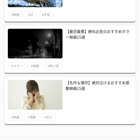
#映画
#SF
#宇宙
【最恐最悪】絶叫必至のおすすめホラ
ー映画15選
#ホラー
#映画
#怖い話
【名作＆傑作】絶対泣けるおすすめ感
動映画15選
#映画
#感動
#恋人