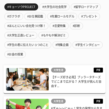
#キョーソウPROJECT
#大学生の社会見学
#留学ロードマップ
#ガクラボ
#お仕事図鑑
#先輩ロールモデル
#プレゼント
#ほんとにいい会社見つけ隊！
#恋愛特集
#診断
#大学生正直レビュー
#もやもや解決ゼミ
#学生の君に伝えたい３つのこと
#特集企画
#学生インタビュー
#お金の授業
PR
大学生活
【チーズ好き必見】ブッラータチーズ
でどこまで広がる？ 大学生が挑んだ自
由す...
PR
大学生活
#ぎゅ〜〜にゅー！学生の発想から生ま