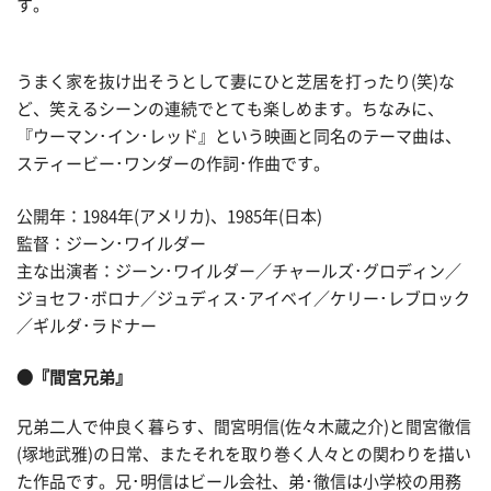
す。
うまく家を抜け出そうとして妻にひと芝居を打ったり(笑)な
ど、笑えるシーンの連続でとても楽しめます。ちなみに、
『ウーマン･イン･レッド』という映画と同名のテーマ曲は、
スティービー･ワンダーの作詞･作曲です。
公開年：1984年(アメリカ)、1985年(日本)
監督：ジーン･ワイルダー
主な出演者：ジーン･ワイルダー／チャールズ･グロディン／
ジョセフ･ボロナ／ジュディス･アイベイ／ケリー･レブロック
／ギルダ･ラドナー
●『間宮兄弟』
兄弟二人で仲良く暮らす、間宮明信(佐々木蔵之介)と間宮徹信
(塚地武雅)の日常、またそれを取り巻く人々との関わりを描い
た作品です。兄･明信はビール会社、弟･徹信は小学校の用務