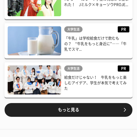
れた！ Jミルク×キョーソウPROJE...
PR
大学生活
「牛乳」は学校給食だけで飲むも
の？ “牛乳をもっと身近に”――「牛
乳でスマ...
PR
大学生活
給食だけじゃない！ 牛乳をもっと楽
しむアイデア、学生が本気で考えてみ
た
もっと見る