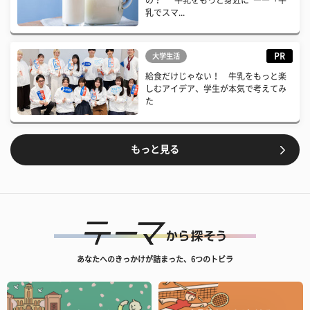
の？ “牛乳をもっと身近に”――「牛
乳でスマ...
PR
大学生活
給食だけじゃない！ 牛乳をもっと楽
しむアイデア、学生が本気で考えてみ
た
もっと見る
あなたへのきっかけが詰まった、6つのトビラ