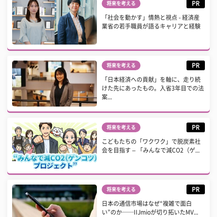
PR
将来を考える
「社会を動かす」情熱と視点 - 経済産
業省の若手職員が語るキャリアと経験
PR
将来を考える
「日本経済への貢献」を軸に、走り続
けた先にあったもの。入省3年目での法
案...
PR
将来を考える
こどもたちの「ワクワク」で脱炭素社
会を目指す – 「みんなで減CO2（ゲ...
PR
将来を考える
日本の通信市場はなぜ“複雑で面白
い”のか──IIJmioが切り拓いたMV...