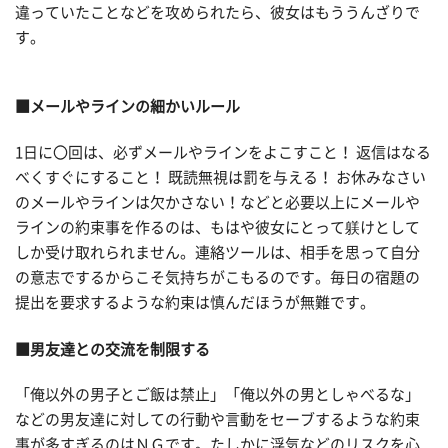
違っていたことなどを攻められたら、彼女はもううんざりで
す。
■メールやラインの細かいルール
1日に〇回は、必ずメールやラインをよこすこと！ 返信はなる
べくすぐにすること！ 既読無視は罰を与える！ お休みなさい
のメールやラインは欠かさない！などと必要以上にメールや
ラインの約束事を作るのは、もはや彼女にとって躾けとして
しか受け取れられません。連絡ツールは、相手を思って自分
の意志でするからこそ気持ちがこもるのです。毎日の宿題の
提出を要求するような約束は慎んだほうが無難です。
■男友達との交流を制限する
「俺以外の男子とご飯は禁止」「俺以外の男としゃべるな」
などの男友達に対しての行動や言動をセーブするような約束
事が多すぎるのはＮＧです。たしかに浮気などのリスクを心