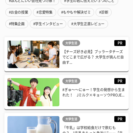
#ほんとにいい会社見つけ隊！
#学生の君に伝えたい３つのこと
#お金の授業
#恋愛特集
#もやもや解決ゼミ
#診断
#特集企画
#学生インタビュー
#大学生正直レビュー
PR
大学生活
【チーズ好き必見】ブッラータチーズ
でどこまで広がる？ 大学生が挑んだ自
由す...
PR
大学生活
#ぎゅ〜〜にゅー！学生の発想から生ま
れた！ Jミルク×キョーソウPROJE...
PR
大学生活
「牛乳」は学校給食だけで飲むも