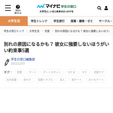
学生の
窓口とは
大学生活
学生トレンド
学生旅行
授業・履修・ゼミ
サークル・
学生の窓口トップ
大学生活
恋愛
別れの原因になるかも？ 彼女に強要しないほうが
別れの原因になるかも？ 彼女に強要しないほうがい
い約束事5選
学生の窓口編集部
2015/12/07
タグ：
恋愛
デート
デートスポット
モテる
モテ
恋愛テク
社内恋愛
非モテ
恋愛トラブル
恋人
初デート
おうちデート