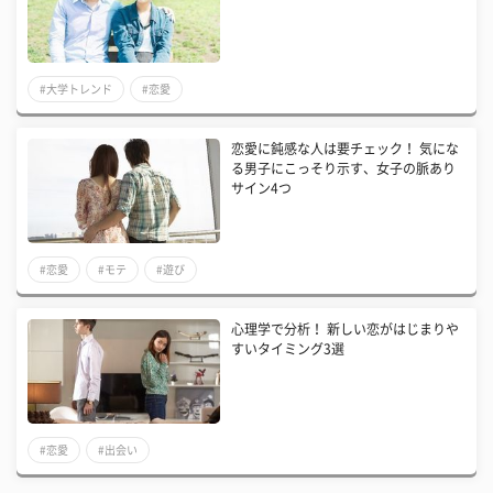
#大学トレンド
#恋愛
恋愛に鈍感な人は要チェック！ 気にな
る男子にこっそり示す、女子の脈あり
サイン4つ
#恋愛
#モテ
#遊び
心理学で分析！ 新しい恋がはじまりや
すいタイミング3選
#恋愛
#出会い