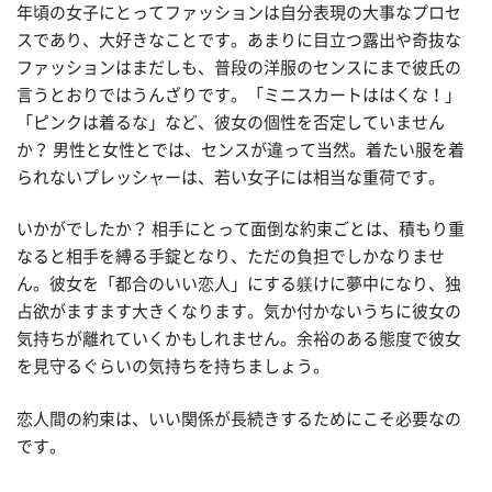
年頃の女子にとってファッションは自分表現の大事なプロセ
スであり、大好きなことです。あまりに目立つ露出や奇抜な
ファッションはまだしも、普段の洋服のセンスにまで彼氏の
言うとおりではうんざりです。「ミニスカートははくな！」
「ピンクは着るな」など、彼女の個性を否定していません
か？ 男性と女性とでは、センスが違って当然。着たい服を着
られないプレッシャーは、若い女子には相当な重荷です。
いかがでしたか？ 相手にとって面倒な約束ごとは、積もり重
なると相手を縛る手錠となり、ただの負担でしかなりませ
ん。彼女を「都合のいい恋人」にする躾けに夢中になり、独
占欲がますます大きくなります。気か付かないうちに彼女の
気持ちが離れていくかもしれません。余裕のある態度で彼女
を見守るぐらいの気持ちを持ちましょう。
恋人間の約束は、いい関係が長続きするためにこそ必要なの
です。