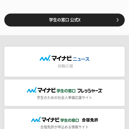
学生の窓口 公式X
学生のための社会人準備応援サイト
合宿免許が申込める情報サイト