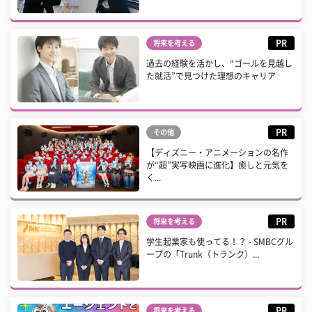
PR
将来を考える
過去の経験を活かし、“ゴールを見越し
た就活”で見つけた理想のキャリア
PR
その他
【ディズニー・アニメーションの名作
が“超”実写映画に進化】癒しと元気を
く...
PR
将来を考える
学生起業家も使ってる！？ - SMBCグル
ープの「Trunk（トランク）...
PR
将来を考える