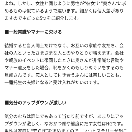
よね。しかし、女性と同じように男性が“彼女"と“奥さん"に求
めるものは似ているようで違います。細かくは個人差があり
ますので主だった5つをご紹介します。
■一般常識やマナーに欠ける
結婚すると当人同士だけでなく、お互いの家族や友だち、会
社の人といったさまざまな人とのやりとりが増えます。会社
や親族のイベントに帯同したときに奥さんが非常識な言動や
マナー違反をした場合、恥をかくのもしりぬぐいをするのも
旦那さんです。恋人として付き合うぶんには楽しいことも、
一蓮托生の夫婦となると受け入れがたいのです。
■気分のアップダウンが激しい
気分のむらは誰にでもあって当たり前ですが、あまりにアッ
プダウンが激しく、なおかつ顔や態度にだす女性はNGです。
男性は家庭に“安らぎ"を求めますので、いつヒステリーが起こ