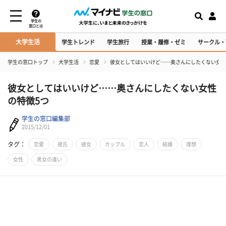
学生の
窓口とは
大学生活
学生トレンド
学生旅行
授業・履修・ゼミ
サークル・
学生の窓口トップ
大学生活
恋愛
彼女としてはいいけど……奥さんにしたくない女性
彼女としてはいいけど……奥さんにしたくない女性
の特徴5つ
学生の窓口編集部
2015/12/01
タグ：
恋愛
彼氏
彼女
カップル
恋人
結婚
理想
女性
男女の違い