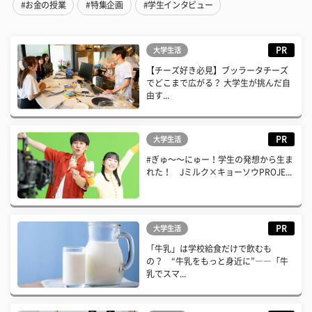
#お金の授業
#特集企画
#学生インタビュー
PR
大学生活
【チーズ好き必見】ブッラータチーズ
でどこまで広がる？ 大学生が挑んだ自
由す...
PR
大学生活
#ぎゅ〜〜にゅー！学生の発想から生ま
れた！ Jミルク×キョーソウPROJE...
PR
大学生活
「牛乳」は学校給食だけで飲むも
の？ “牛乳をもっと身近に”――「牛
乳でスマ...