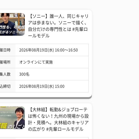
【ソニー】誰一人、同じキャリ
アは歩まない。ソニーで描く、
自分だけの専門性とは #先輩ロ
ールモデル
催日時
2026年08月19日(水) 16:00〜16:50
催場所
オンラインにて実施
集人数
300名
込締切
2026年08月19日(水) 15:00
【大林組】転勤&ジョブローテ
は怖くない！九州の現場から設
計・見積へ。大林組のキャリア
の広がり #先輩ロールモデル