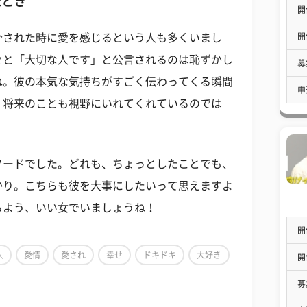
たとき
開
開
介された時に愛を感じるという人も多くいまし
々と「大切な人です」と公言されるのは恥ずかし
募
ね。彼の本気な気持ちがすごく伝わってくる瞬間
申
、将来のことも視野にいれてくれているのでは
ソードでした。どれも、ちょっとしたことでも、
かり。こちらも彼を大事にしたいって思えますよ
るよう、いい女でいましょうね！
開
人
愛情
愛され
幸せ
ドキドキ
大好き
開
募