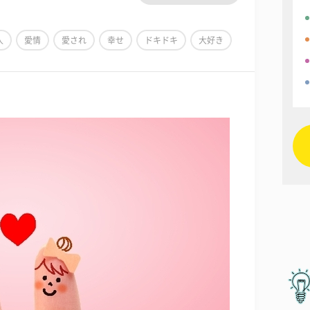
人
愛情
愛され
幸せ
ドキドキ
大好き