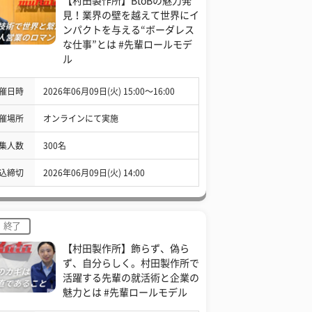
【村田製作所】BtoBの魅力発
見！業界の壁を越えて世界にイ
ンパクトを与える“ボーダレス
な仕事”とは #先輩ロールモデ
ル
催日時
2026年06月09日(火) 15:00〜16:00
催場所
オンラインにて実施
集人数
300名
込締切
2026年06月09日(火) 14:00
終了
【村田製作所】飾らず、偽ら
ず、自分らしく。村田製作所で
活躍する先輩の就活術と企業の
魅力とは #先輩ロールモデル