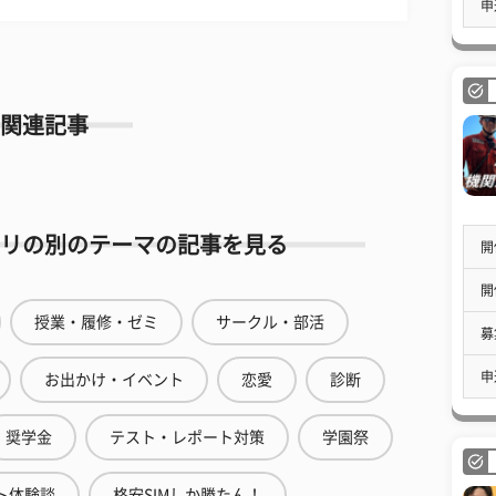
申
関連記事
リの別のテーマの記事を見る
開
開
授業・履修・ゼミ
サークル・部活
募
申
お出かけ・イベント
恋愛
診断
奨学金
テスト・レポート対策
学園祭
ト体験談
格安SIMしか勝たん！