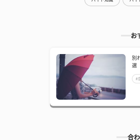
お
別
選
#
合わ