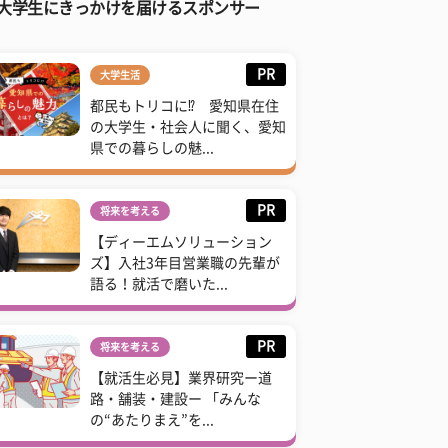
大学生にきっかけを届けるスポンサー
PR
大学生活
都民もトリコに⁉ 愛知県在住
の大学生・社会人に聞く、愛知
県での暮らしの魅...
PR
将来を考える
【ディーエムソリューション
ズ】入社3年目営業職の先輩が
語る！就活で磨いた...
PR
将来を考える
【就活生必見】業界研究ー道
路・舗装・建設ー 「みんな
の“あたりまえ”を...