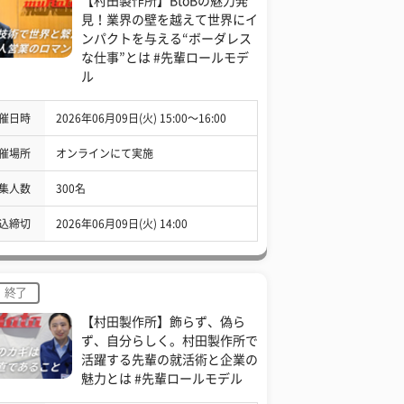
【村田製作所】BtoBの魅力発
見！業界の壁を越えて世界にイ
ンパクトを与える“ボーダレス
な仕事”とは #先輩ロールモデ
ル
催日時
2026年06月09日(火) 15:00〜16:00
催場所
オンラインにて実施
集人数
300名
込締切
2026年06月09日(火) 14:00
終了
【村田製作所】飾らず、偽ら
ず、自分らしく。村田製作所で
活躍する先輩の就活術と企業の
魅力とは #先輩ロールモデル