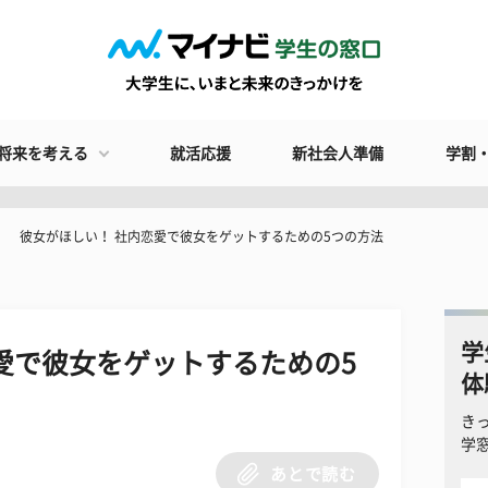
将来を考える
就活応援
新社会人準備
学割
彼女がほしい！ 社内恋愛で彼女をゲットするための5つの方法
学
愛で彼女をゲットするための5
体
き
学
あとで読む