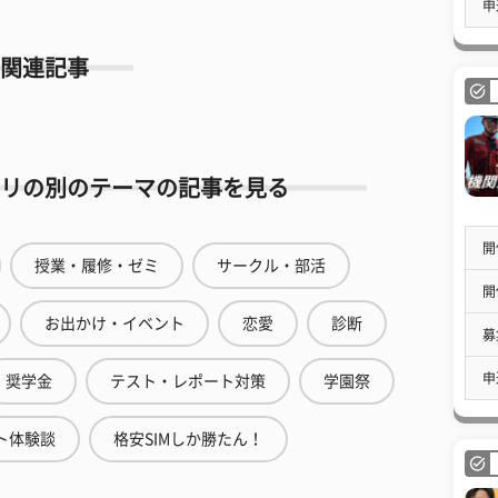
申
関連記事
リの別のテーマの記事を見る
開
授業・履修・ゼミ
サークル・部活
開
お出かけ・イベント
恋愛
診断
募
申
奨学金
テスト・レポート対策
学園祭
ト体験談
格安SIMしか勝たん！