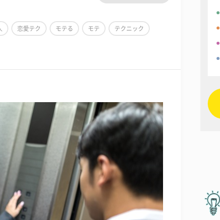
人
恋愛テク
モテる
モテ
テクニック