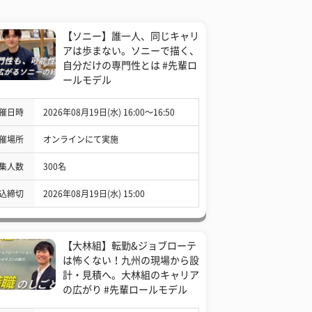
【ソニー】誰一人、同じキャリ
アは歩まない。ソニーで描く、
自分だけの専門性とは #先輩ロ
ールモデル
催日時
2026年08月19日(水) 16:00〜16:50
催場所
オンラインにて実施
集人数
300名
込締切
2026年08月19日(水) 15:00
【大林組】転勤&ジョブローテ
は怖くない！九州の現場から設
計・見積へ。大林組のキャリア
の広がり #先輩ロールモデル