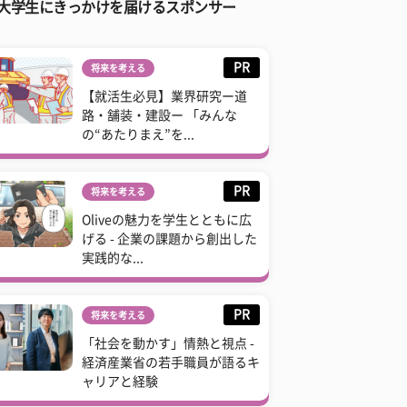
大学生にきっかけを届けるスポンサー
PR
将来を考える
【就活生必見】業界研究ー道
路・舗装・建設ー 「みんな
の“あたりまえ”を...
PR
将来を考える
Oliveの魅力を学生とともに広
げる - 企業の課題から創出した
実践的な...
PR
将来を考える
「社会を動かす」情熱と視点 -
経済産業省の若手職員が語るキ
ャリアと経験