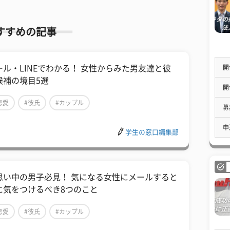
すすめの記事
開
ール・LINEでわかる！ 女性からみた男友達と彼
候補の境目5選
開
恋愛
#彼氏
#カップル
募
申
学生の窓口編集部
思い中の男子必見！ 気になる女性にメールすると
に気をつけるべき8つのこと
恋愛
#彼氏
#カップル