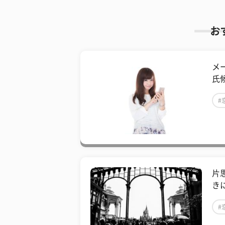
お
メ
氏
#
片
き
#