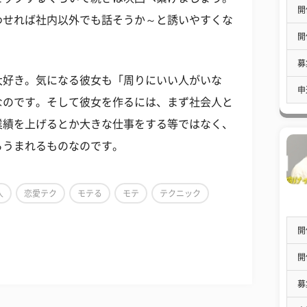
開
わせれば社内以外でも話そうか～と誘いやすくな
開
募
大好き。気になる彼女も「周りにいい人がいな
申
なのです。そして彼女を作るには、まず社会人と
業績を上げるとか大きな仕事をする等ではなく、
らうまれるものなのです。
人
恋愛テク
モテる
モテ
テクニック
開
開
募