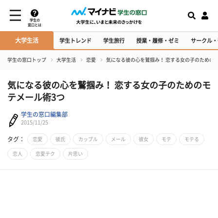
学生の
窓口とは
大学生活
学生トレンド
学生旅行
授業・履修・ゼミ
サークル・
学生の窓口トップ
大学生活
恋愛
気になる彼の心を鷲掴み！ 恋する女の子のための
気になる彼の心を鷲掴み！ 恋する女の子のためのモ
テメール術3つ
学生の窓口編集部
2015/11/25
タグ：
恋愛
彼氏
カップル
メール
彼女
モテ
モテる
恋人
恋愛テク
片思い