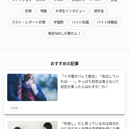
診断
特集
大学生インタビュー
奨学金
テスト・レポート対策
学園祭
バイト知識
バイト体験談
格安SIMしか勝たん！
おすすめの記事
「イタ電がバレて絶交」「告白してい
れば……」やっぱり初恋は実らない!?
初恋が実った人はわずか◯%！
#恋愛
「仲良し」だと思っているのは自分だ
け!? 友だちと友情の温度差を感じた瞬