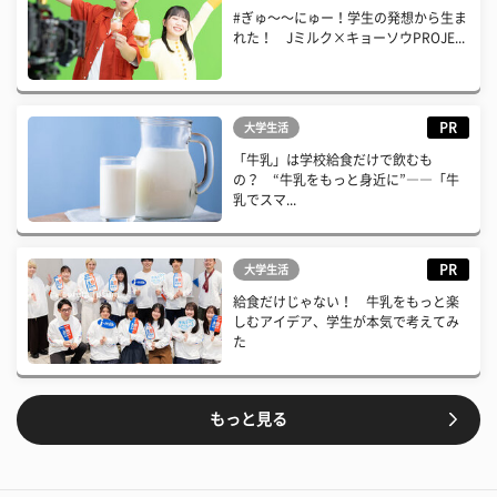
#ぎゅ〜〜にゅー！学生の発想から生ま
れた！ Jミルク×キョーソウPROJE...
PR
大学生活
「牛乳」は学校給食だけで飲むも
の？ “牛乳をもっと身近に”――「牛
乳でスマ...
PR
大学生活
給食だけじゃない！ 牛乳をもっと楽
しむアイデア、学生が本気で考えてみ
た
もっと見る