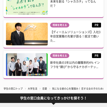
未来を創る「シャカカチ」ってなん
だ？
PR
将来を考える
【ディーエムソリューションズ】入社3
年目営業職の先輩が語る！就活で磨い
た...
PR
将来を考える
新卒社員の3年以内の離職率約4% イン
フラを“錆び”から守るナカボーテッ...
学生の窓口トップ
大学生活
恋愛
気になる彼の心を鷲掴み！ 恋する女の子のための
学生の窓口会員になってきっかけを探そう！