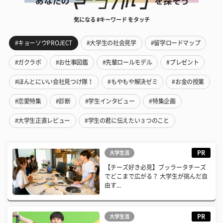
気になる #キーワード をタッチ
#キョーソウPROJECT
#大学生の社会見学
#留学ロードマップ
#ガクラボ
#お仕事図鑑
#先輩ロールモデル
#プレゼント
#ほんとにいい会社見つけ隊！
#もやもや解決ゼミ
#お金の授業
#恋愛特集
#診断
#学生インタビュー
#特集企画
#大学生正直レビュー
#学生の君に伝えたい３つのこと
PR
大学生活
【チーズ好き必見】ブッラータチーズ
でどこまで広がる？ 大学生が挑んだ自
由す...
PR
大学生活