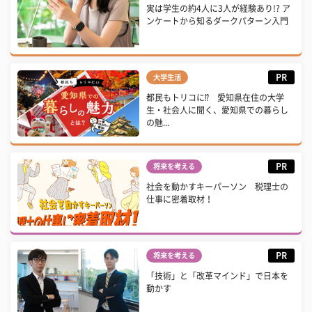
実は学生の約4人に3人が経験あり!? ア
ンケートから知るダークパターン入門
PR
大学生活
都民もトリコに⁉ 愛知県在住の大学
生・社会人に聞く、愛知県での暮らし
の魅...
PR
将来を考える
社会を動かすキーパーソン 税理士の
仕事に密着取材！
PR
将来を考える
「技術」と「改革マインド」で日本を
動かす