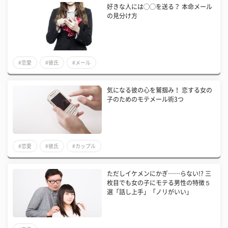
好きな人には◯◯を送る？ 本命メール
の見分け方
#恋愛
#彼氏
#メール
気になる彼の心を鷲掴み！ 恋する女の
子のためのモテメール術3つ
#恋愛
#彼氏
#カップル
ただしイケメンにかぎ……らない!? 三
枚目でも女の子にモテる男性の特徴５
選「話し上手」「ノリがいい」