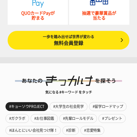
QUOカードPayが
抽選で豪華賞品が
貯まる
当たる
一歩を踏み出せば世界が変わる
無料会員登録
気になる #キーワード をタッチ
#キョーソウPROJECT
#大学生の社会見学
#留学ロードマップ
#ガクラボ
#お仕事図鑑
#先輩ロールモデル
#プレゼント
#ほんとにいい会社見つけ隊！
#診断
#恋愛特集