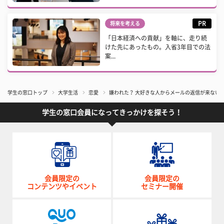
PR
将来を考える
「日本経済への貢献」を軸に、走り続
けた先にあったもの。入省3年目での法
案...
学生の窓口トップ
大学生活
恋愛
嫌われた？ 大好きな人からメールの返信が来ない理
学生の窓口会員になってきっかけを探そう！
会員限定の
会員限定の
コンテンツやイベント
セミナー開催