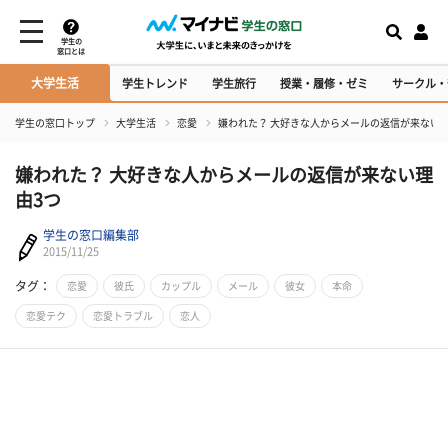
学生の
窓口とは
大学生活
学生トレンド
学生旅行
授業・履修・ゼミ
サークル・
学生の窓口トップ
大学生活
恋愛
嫌われた？ 大好きな人からメールの返信が来ない理
嫌われた？ 大好きな人からメールの返信が来ない理
由3つ
学生の窓口編集部
2015/11/25
タグ：
恋愛
彼氏
カップル
メール
彼女
本命
恋愛テク
恋愛トラブル
恋人