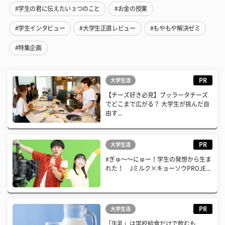
#学生の君に伝えたい３つのこと
#お金の授業
#学生インタビュー
#大学生正直レビュー
#もやもや解決ゼミ
#特集企画
PR
大学生活
【チーズ好き必見】ブッラータチーズ
でどこまで広がる？ 大学生が挑んだ自
由す...
PR
大学生活
#ぎゅ〜〜にゅー！学生の発想から生ま
れた！ Jミルク×キョーソウPROJE...
PR
大学生活
「牛乳」は学校給食だけで飲むも