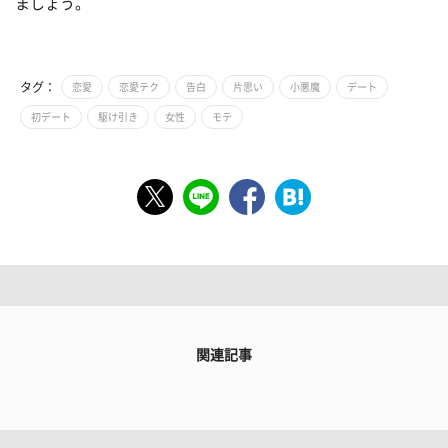
ましょう。
タグ：
恋愛
恋愛テク
告白
片思い
小悪魔
デート
初デート
駆け引き
女性
モテ
関連記事