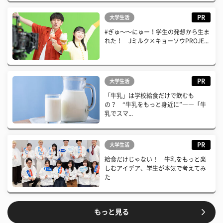
PR
大学生活
#ぎゅ〜〜にゅー！学生の発想から生ま
れた！ Jミルク×キョーソウPROJE...
PR
大学生活
「牛乳」は学校給食だけで飲むも
の？ “牛乳をもっと身近に”――「牛
乳でスマ...
PR
大学生活
給食だけじゃない！ 牛乳をもっと楽
しむアイデア、学生が本気で考えてみ
た
もっと見る