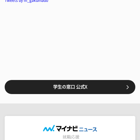
Tweets by m_gakumado
学生の窓口 公式X