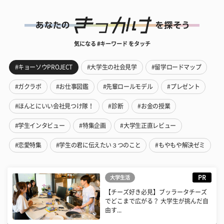
気になる #キーワード をタッチ
#キョーソウPROJECT
#大学生の社会見学
#留学ロードマップ
#ガクラボ
#お仕事図鑑
#先輩ロールモデル
#プレゼント
#ほんとにいい会社見つけ隊！
#診断
#お金の授業
#学生インタビュー
#特集企画
#大学生正直レビュー
#恋愛特集
#学生の君に伝えたい３つのこと
#もやもや解決ゼミ
PR
大学生活
【チーズ好き必見】ブッラータチーズ
でどこまで広がる？ 大学生が挑んだ自
由す...