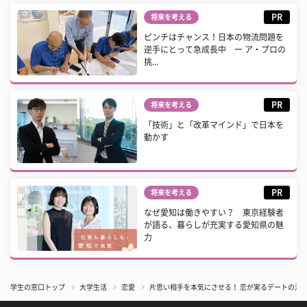
PR
将来を考える
ピンチはチャンス！日本の物流問題を
逆手にとって急成長中 ー ア・プロの
挑...
PR
将来を考える
「技術」と「改革マインド」で日本を
動かす
PR
将来を考える
なぜ愛知は働きやすい？ 東京経験者
が語る、暮らしが充実する愛知県の魅
力
学生の窓口トップ
大学生活
恋愛
片思い相手を本気にさせる！ 恋が実るデートの演