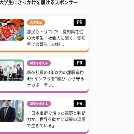
大学生にきっかけを届けるスポンサー
PR
大学生活
都民もトリコに⁉ 愛知県在住
の大学生・社会人に聞く、愛知
県での暮らしの魅...
PR
将来を考える
新卒社員の3年以内の離職率約
4% インフラを“錆び”から守る
ナカボーテッ...
PR
将来を考える
「日本縦断で培った視野と判断
力が、世界を動かす政策の現場
で生きている」