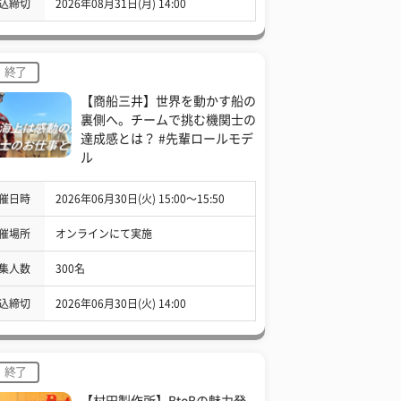
込締切
2026年08月31日(月) 14:00
終了
【商船三井】世界を動かす船の
裏側へ。チームで挑む機関士の
達成感とは？ #先輩ロールモデ
ル
催日時
2026年06月30日(火) 15:00〜15:50
催場所
オンラインにて実施
集人数
300名
込締切
2026年06月30日(火) 14:00
終了
【村田製作所】BtoBの魅力発