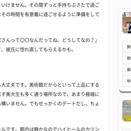
といけません。その間ずっと手持ちぶさたで過ご
はその時間を有意義に過ごせるように準備をして
家さんって〇〇なんだってね、どうしてなの？」
開
て、彼氏に惚れ直してもらえるかも。
開
募
申
も大丈夫です。美術館だからといって上品にする
志す美大生も多く通う場所なので、あまり極端に
も構いません。でもせっかくのデートだし、ちょ
ールです。館内は静かなのでハイヒールのカツン