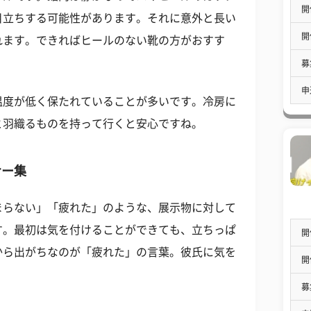
開
目立ちする可能性があります。それに意外と長い
開
れます。できればヒールのない靴の方がおすす
募
申
温度が低く保たれていることが多いです。冷房に
と羽織るものを持って行くと安心ですね。
ナー集
まらない」「疲れた」のような、展示物に対して
す。最初は気を付けることができても、立ちっぱ
開
から出がちなのが「疲れた」の言葉。彼氏に気を
開
。
募