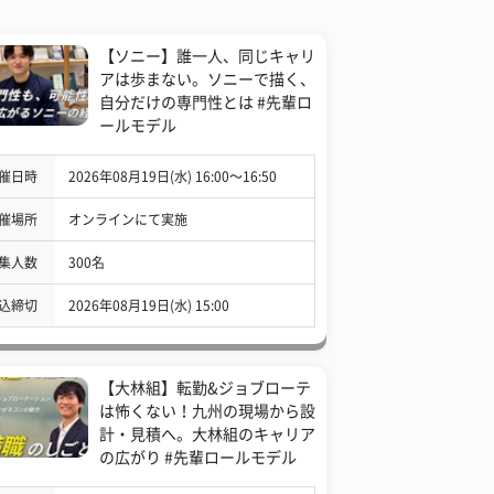
【ソニー】誰一人、同じキャリ
アは歩まない。ソニーで描く、
自分だけの専門性とは #先輩ロ
ールモデル
催日時
2026年08月19日(水) 16:00〜16:50
催場所
オンラインにて実施
集人数
300名
込締切
2026年08月19日(水) 15:00
【大林組】転勤&ジョブローテ
は怖くない！九州の現場から設
計・見積へ。大林組のキャリア
の広がり #先輩ロールモデル