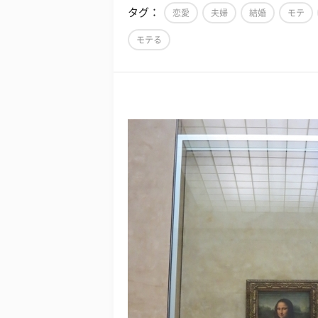
タグ：
恋愛
夫婦
結婚
モテ
モテる