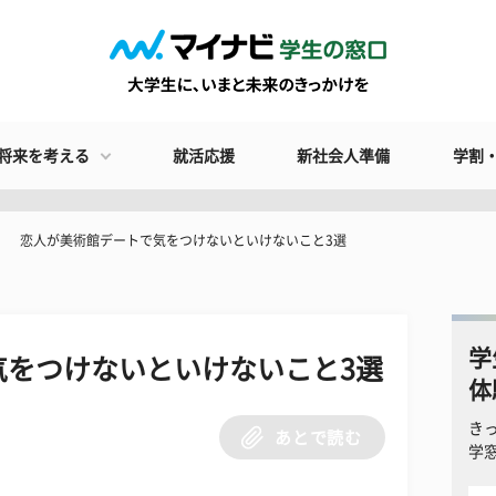
将来を考える
就活応援
新社会人準備
学割
恋人が美術館デートで気をつけないといけないこと3選
学
気をつけないといけないこと3選
体
き
あとで読む
学