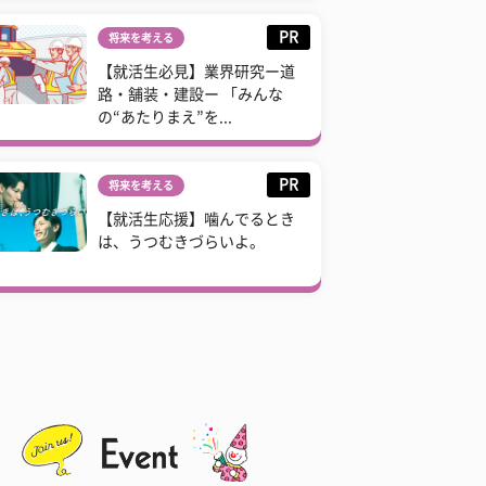
PR
将来を考える
【就活生必見】業界研究ー道
路・舗装・建設ー 「みんな
の“あたりまえ”を...
PR
将来を考える
【就活生応援】噛んでるとき
は、うつむきづらいよ。