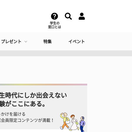
学生の
窓口とは
・プレゼント
特集
イベント
生時代にしか出会えない
験がここにある。
っかけを届ける
窓会員限定コンテンツが満載！