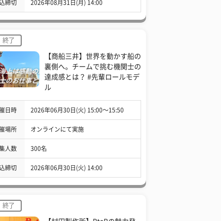
込締切
2026年08月31日(月) 14:00
終了
【商船三井】世界を動かす船の
裏側へ。チームで挑む機関士の
達成感とは？ #先輩ロールモデ
ル
催日時
2026年06月30日(火) 15:00〜15:50
催場所
オンラインにて実施
集人数
300名
込締切
2026年06月30日(火) 14:00
終了