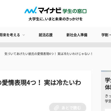
将来を考える
就活応援
新社会人準備
学割
気づいてあげたい彼氏の愛情表現4つ！ 実は冷たいわけじゃない！
学
愛情表現4つ！ 実は冷たいわ
体
き
学
あとで読む