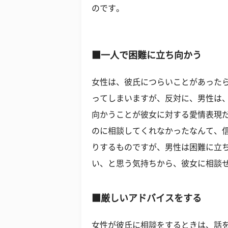
のです。
■一人で困難に立ち向かう
女性は、彼氏につらいことがあった
ってしまいますが、反対に、男性は
向かうことが彼女に対する愛情表現
のに相談してくれなかったなんて、
りするものですが、男性は困難に立
い、と思う気持ちから、彼女に相談
■厳しいアドバイスをする
女性が彼氏に相談をするときは、話