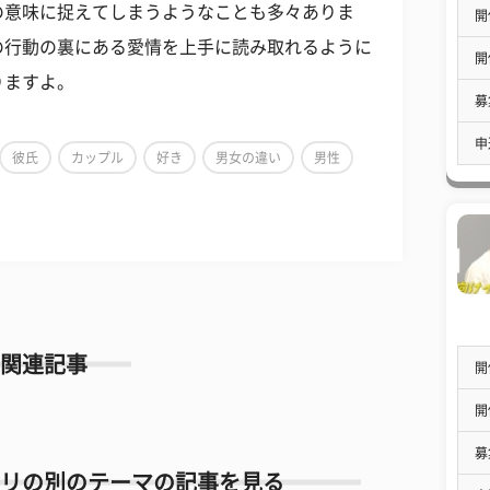
の意味に捉えてしまうようなことも多々ありま
開
の行動の裏にある愛情を上手に読み取れるように
開
りますよ。
募
申
彼氏
カップル
好き
男女の違い
男性
関連記事
開
開
募
リの別のテーマの記事を見る