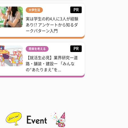
PR
大学生活
実は学生の約4人に3人が経験
あり!? アンケートから知るダ
ークパターン入門
PR
将来を考える
【就活生必見】業界研究ー道
路・舗装・建設ー 「みんな
の“あたりまえ”を...