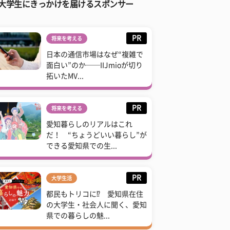
大学生にきっかけを届けるスポンサー
PR
将来を考える
日本の通信市場はなぜ“複雑で
面白い”のか──IIJmioが切り
拓いたMV...
PR
将来を考える
愛知暮らしのリアルはこれ
だ！ “ちょうどいい暮らし”が
できる愛知県での生...
PR
大学生活
都民もトリコに⁉ 愛知県在住
の大学生・社会人に聞く、愛知
県での暮らしの魅...