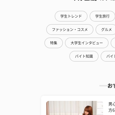
学生トレンド
学生旅行
ファッション・コスメ
グルメ
特集
大学生インタビュー
バイト知識
バイ
お
男
方