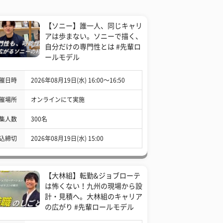
【ソニー】誰一人、同じキャリ
アは歩まない。ソニーで描く、
自分だけの専門性とは #先輩ロ
ールモデル
催日時
2026年08月19日(水) 16:00〜16:50
催場所
オンラインにて実施
集人数
300名
込締切
2026年08月19日(水) 15:00
【大林組】転勤&ジョブローテ
は怖くない！九州の現場から設
計・見積へ。大林組のキャリア
の広がり #先輩ロールモデル