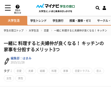
学生の
窓口とは
大学生活
学生トレンド
学生旅行
授業・履修・ゼミ
サークル・
学生の窓口トップ
大学生活
恋愛
一緒に 料理すると夫婦仲が良くなる！ キッチンの
一緒に 料理すると夫婦仲が良くなる！ キッチンの
家事を分担するメリット3つ
編集部：はまみ
2015/11/28
タグ：
恋愛
夫婦
結婚
料理
家事
恋愛トラブル
恋人
女性
男性