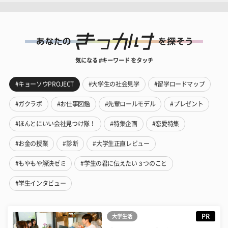
気になる #キーワード をタッチ
#キョーソウPROJECT
#大学生の社会見学
#留学ロードマップ
#ガクラボ
#お仕事図鑑
#先輩ロールモデル
#プレゼント
#ほんとにいい会社見つけ隊！
#特集企画
#恋愛特集
#お金の授業
#診断
#大学生正直レビュー
#もやもや解決ゼミ
#学生の君に伝えたい３つのこと
#学生インタビュー
PR
大学生活