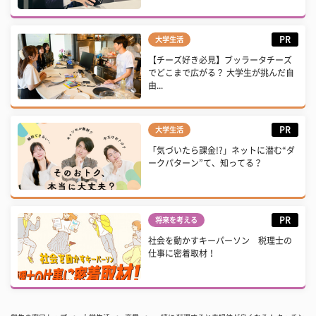
PR
大学生活
【チーズ好き必見】ブッラータチーズ
でどこまで広がる？ 大学生が挑んだ自
由...
PR
大学生活
「気づいたら課金!?」ネットに潜む“ダ
ークパターン”て、知ってる？
PR
将来を考える
社会を動かすキーパーソン 税理士の
仕事に密着取材！