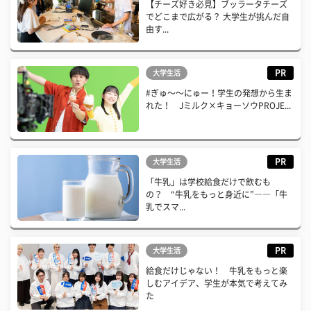
【チーズ好き必見】ブッラータチーズ
でどこまで広がる？ 大学生が挑んだ自
由す...
PR
大学生活
#ぎゅ〜〜にゅー！学生の発想から生ま
れた！ Jミルク×キョーソウPROJE...
PR
大学生活
「牛乳」は学校給食だけで飲むも
の？ “牛乳をもっと身近に”――「牛
乳でスマ...
PR
大学生活
給食だけじゃない！ 牛乳をもっと楽
しむアイデア、学生が本気で考えてみ
た