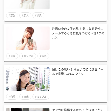
#恋愛
#恋人
#彼氏
片思い中の女子必見！ 気になる男性に
メールするときに気をつけるべき4つの
こと
#恋愛
#カップル
#彼氏
届けこの思い！ 片思いの彼に送るメー
ルで意識したいこと5つ
#恋愛
#彼氏
#カップル
ケンカに発展するかも？ 付き合いたて