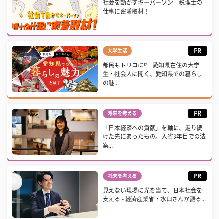
社会を動かすキーパーソン 税理士の
仕事に密着取材！
PR
大学生活
都民もトリコに⁉ 愛知県在住の大学
生・社会人に聞く、愛知県での暮らし
の魅...
PR
将来を考える
「日本経済への貢献」を軸に、走り続
けた先にあったもの。入省3年目での法
案...
PR
将来を考える
見えない現場に光を当て、日本社会を
支える - 経済産業省・水口さんが語る...