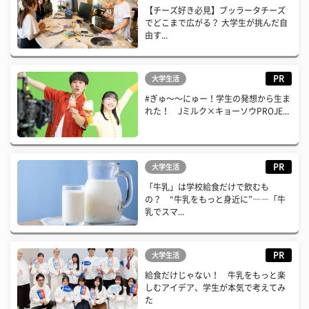
【チーズ好き必見】ブッラータチーズ
でどこまで広がる？ 大学生が挑んだ自
由す...
PR
大学生活
#ぎゅ〜〜にゅー！学生の発想から生ま
れた！ Jミルク×キョーソウPROJE...
PR
大学生活
「牛乳」は学校給食だけで飲むも
の？ “牛乳をもっと身近に”――「牛
乳でスマ...
PR
大学生活
給食だけじゃない！ 牛乳をもっと楽
しむアイデア、学生が本気で考えてみ
た