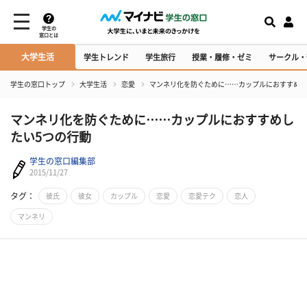
学生の
窓口とは
大学生活
学生トレンド
学生旅行
授業・履修・ゼミ
サークル・
学生の窓口トップ
大学生活
恋愛
マンネリ化を防ぐために……カップルにおすすめし
マンネリ化を防ぐために……カップルにおすすめし
たい5つの行動
学生の窓口編集部
2015/11/27
タグ：
彼氏
彼女
カップル
恋愛
恋愛テク
恋人
マンネリ