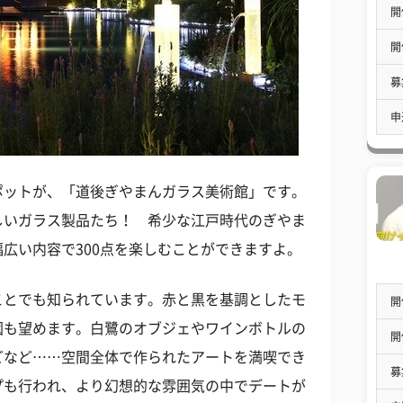
開
開
募
申
ポットが、「道後ぎやまんガラス美術館」です。
しいガラス製品たち！ 希少な江戸時代のぎやま
広い内容で300点を楽しむことができますよ。
ことでも知られています。赤と黒を基調としたモ
開
園も望めます。白鷺のオブジェやワインボトルの
開
どなど……空間全体で作られたアートを満喫でき
募
プも行われ、より幻想的な雰囲気の中でデートが