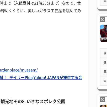
申
時まで（入館受付は21時30分まで）なので、食
の締めくくりに、美しいガラス工芸品を眺めてみ
開
開
ardenplace/museam/
募
 デイリーPlus(Yahoo! JAPANが提供する会
申
＆観光地その
8. いきなスポレク公園