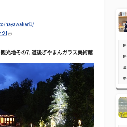
to/hayawakari1/
ク!
開
＆観光地その
7. 道後ぎやまんガラス美術館
開
募
申