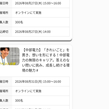
催日時
2026年08月27日(木) 15:00〜16:00
催場所
オンラインにて実施
集人数
300名
込締切
2026年08月27日(木) 14:00
【中部電力】「きれいごと」を
貫き、想いを形にする！中部電
力の無限のキャリア。答えのな
い問いに挑み、成長し続ける環
境の魅力 #
催日時
2026年08月31日(月) 15:00〜16:00
催場所
オンラインにて実施
集人数
300名