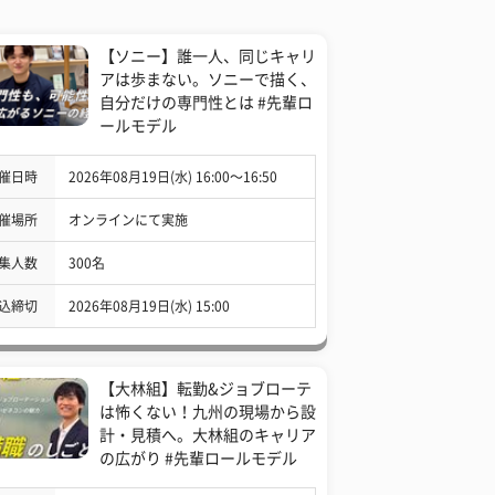
【ソニー】誰一人、同じキャリ
アは歩まない。ソニーで描く、
自分だけの専門性とは #先輩ロ
ールモデル
催日時
2026年08月19日(水) 16:00〜16:50
催場所
オンラインにて実施
集人数
300名
込締切
2026年08月19日(水) 15:00
【大林組】転勤&ジョブローテ
は怖くない！九州の現場から設
計・見積へ。大林組のキャリア
の広がり #先輩ロールモデル