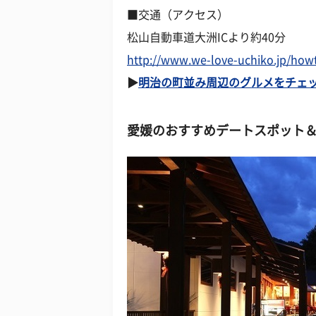
■交通（アクセス）
松山自動車道大洲ICより約40分
http://www.we-love-uchiko.jp/how
▶
明治の町並み周辺のグルメをチェッ
愛媛のおすすめデートスポット