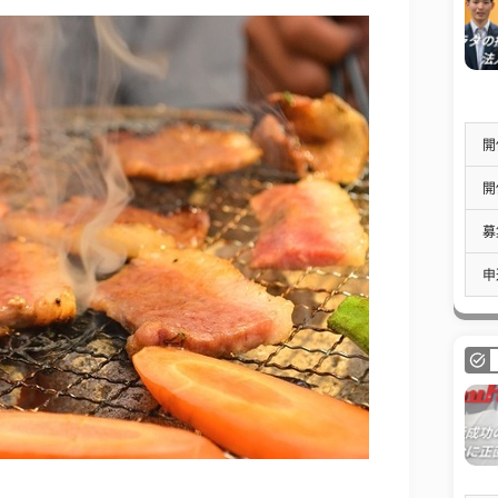
開
開
募
申