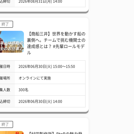
込締切
2026年08月31日(月) 14:00
終了
【商船三井】世界を動かす船の
裏側へ。チームで挑む機関士の
達成感とは？ #先輩ロールモデ
ル
催日時
2026年06月30日(火) 15:00〜15:50
催場所
オンラインにて実施
集人数
300名
込締切
2026年06月30日(火) 14:00
終了
【村田製作所】BtoBの魅力発