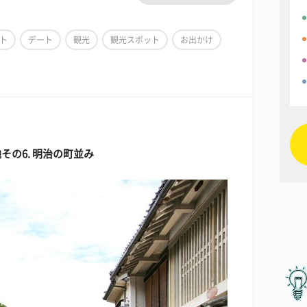
ト
デート
観光
観光スポット
お出かけ
地その
6. 明治の町並み