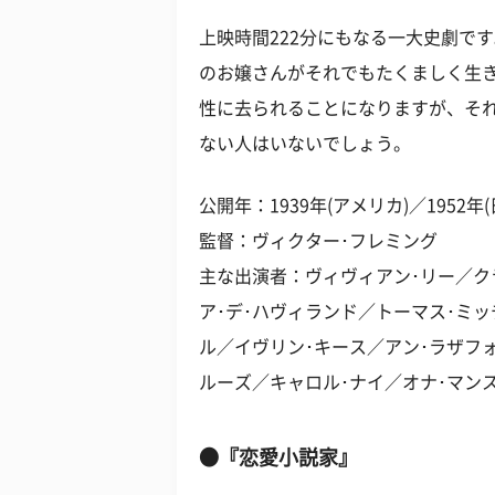
上映時間222分にもなる一大史劇で
のお嬢さんがそれでもたくましく生
性に去られることになりますが、そ
ない人はいないでしょう。
公開年：1939年(アメリカ)／1952年(
監督：ヴィクター･フレミング
主な出演者：ヴィヴィアン･リー／ク
ア･デ･ハヴィランド／トーマス･ミ
ル／イヴリン･キース／アン･ラザフ
ルーズ／キャロル･ナイ／オナ･マン
●『恋愛小説家』