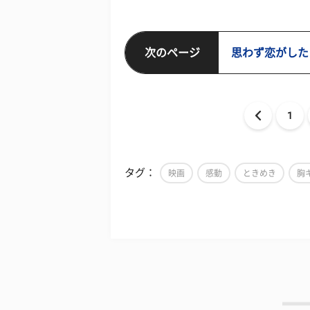
次のページ
思わず恋がした
1
タグ：
映画
感動
ときめき
胸