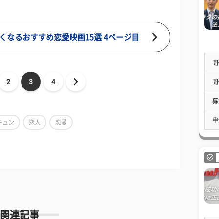
くなるおすすめ恋愛映画15選 4ページ目
開
2
3
4
開
募
申
キュン
恋人
恋愛
関連記事