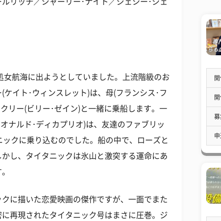
ールリッチ／シャーリー･ナイト／ジェシー･ジェ
が処女航海に出ようとしていました。上流階級のお
開
(ケイト･ウィンスレット)は、母(フランシス･フ
開
クリー(ビリー･ゼイン)と一緒に乗船します。一
募
レオナルド･ディカプリオ)は、友達のファブリッ
申
タニックに乗り込むのでした。船の中で、ローズと
しかし、タイタニックは氷山と激突する運命にあ
す。
ックに描いた恋愛映画の傑作ですが、一面でまた
密に再現されたタイタニック号はまさに圧巻。ジ