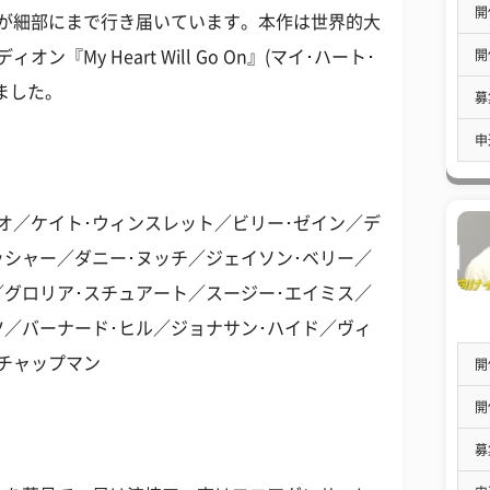
開
りが細部にまで行き届いています。本作は世界的大
開
『My Heart Will Go On』(マイ･ハート･
ました。
募
申
オ／ケイト･ウィンスレット／ビリー･ゼイン／デ
ッシャー／ダニー･ヌッチ／ジェイソン･ベリー／
／グロリア･スチュアート／スージー･エイミス／
ツ／バーナード･ヒル／ジョナサン･ハイド／ヴィ
･チャップマン
開
開
募