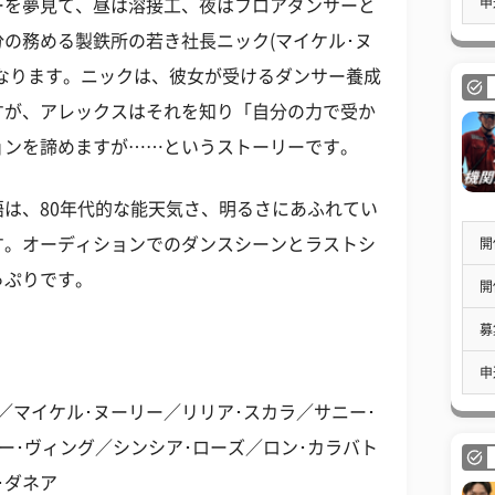
申
ーを夢見て、昼は溶接工、夜はフロアダンサーと
の務める製鉄所の若き社長ニック(マイケル･ヌ
なります。ニックは、彼女が受けるダンサー養成
すが、アレックスはそれを知り「自分の力で受か
ョンを諦めますが……というストーリーです。
は、80年代的な能天気さ、明るさにあふれてい
す。オーディションでのダンスシーンとラストシ
開
っぷりです。
開
募
申
／マイケル･ヌーリー／リリア･スカラ／サニー･
ー･ヴィング／シンシア･ローズ／ロン･カラバト
･ダネア