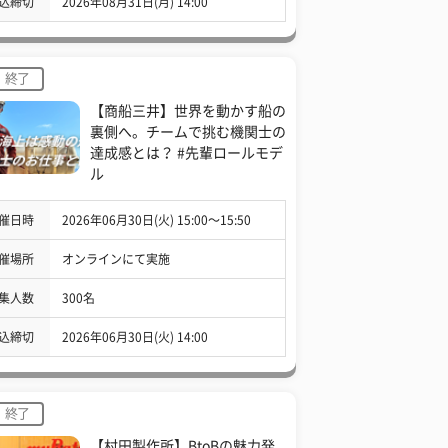
込締切
2026年08月31日(月) 14:00
終了
【商船三井】世界を動かす船の
裏側へ。チームで挑む機関士の
達成感とは？ #先輩ロールモデ
ル
催日時
2026年06月30日(火) 15:00〜15:50
催場所
オンラインにて実施
集人数
300名
込締切
2026年06月30日(火) 14:00
終了
【村田製作所】BtoBの魅力発