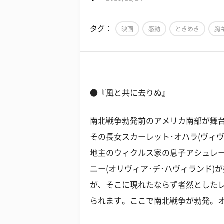
タグ：
映画
感動
ときめき
胸
●『風と共に去りぬ』
南北戦争勃発前のアメリカ南部が舞
その長女スカーレット･オハラ(ヴィ
地主のウィクルス家の息子アシュレー
ニー(オリヴィア･デ･ハヴィランド
が、そこに現れたならず者然としたレ
られます。ここで南北戦争が勃発。