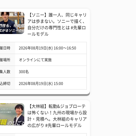
【ソニー】誰一人、同じキャリ
アは歩まない。ソニーで描く、
自分だけの専門性とは #先輩ロ
ールモデル
催日時
2026年08月19日(水) 16:00〜16:50
催場所
オンラインにて実施
集人数
300名
込締切
2026年08月19日(水) 15:00
【大林組】転勤&ジョブローテ
は怖くない！九州の現場から設
計・見積へ。大林組のキャリア
の広がり #先輩ロールモデル