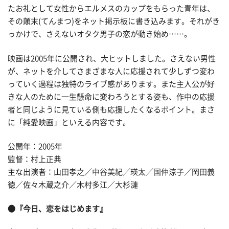
たお礼として女性からエルメスのカップをもらった青年は、
その顛末(てんまつ)をネット掲示板に書き込みます。それがき
っかけで、さえないオタク男子の恋が動き始め……。
映画は2005年に公開され、大ヒットしました。さえない男性
が、ネットを介してさまざまな人に応援されて少しずつ変わ
っていく過程は独特のライブ感があります。また主人公が好
きな人のために一生懸命に変わろうとする姿も、作中の応援
者と同じように見ている側も応援したくなるポイント。まさ
に「純愛映画」といえる内容です。
公開年：2005年
監督：村上正典
主な出演者：山田孝之／中谷美紀／瑛太／国仲涼子／岡田義
徳／佐々木蔵之介／木村多江／大杉漣
●『今日、恋をはじめます』