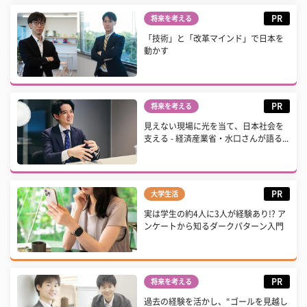
PR
将来を考える
「技術」と「改革マインド」で日本を
動かす
PR
将来を考える
見えない現場に光を当て、日本社会を
支える - 経済産業省・水口さんが語る...
PR
大学生活
実は学生の約4人に3人が経験あり!? ア
ンケートから知るダークパターン入門
PR
将来を考える
過去の経験を活かし、“ゴールを見越し