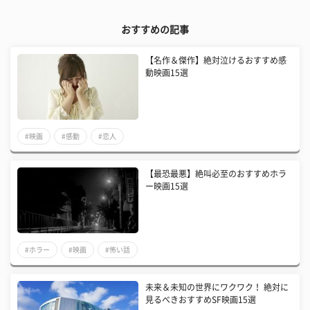
おすすめの記事
【名作＆傑作】絶対泣けるおすすめ感
動映画15選
#映画
#感動
#恋人
【最恐最悪】絶叫必至のおすすめホラ
ー映画15選
#ホラー
#映画
#怖い話
未来＆未知の世界にワクワク！ 絶対に
見るべきおすすめSF映画15選