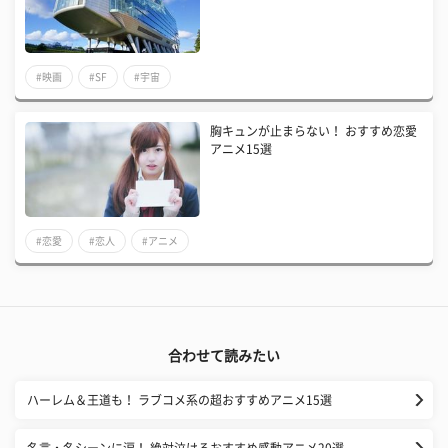
#映画
#SF
#宇宙
胸キュンが止まらない！ おすすめ恋愛
アニメ15選
#恋愛
#恋人
#アニメ
合わせて読みたい
ハーレム＆王道も！ ラブコメ系の超おすすめアニメ15選
名言・名シーンに涙！ 絶対泣けるおすすめ感動アニメ20選