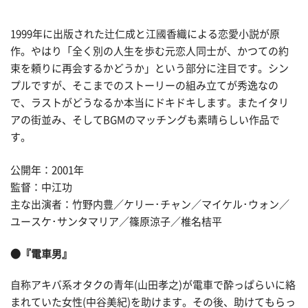
1999年に出版された辻仁成と江國香織による恋愛小説が原
作。やはり「全く別の人生を歩む元恋人同士が、かつての約
束を頼りに再会するかどうか」という部分に注目です。シン
プルですが、そこまでのストーリーの組み立てが秀逸なの
で、ラストがどうなるか本当にドキドキします。またイタリ
アの街並み、そしてBGMのマッチングも素晴らしい作品で
す。
公開年：2001年
監督：中江功
主な出演者：竹野内豊／ケリー･チャン／マイケル･ウォン／
ユースケ･サンタマリア／篠原涼子／椎名桔平
●『電車男』
自称アキバ系オタクの青年(山田孝之)が電車で酔っぱらいに絡
まれていた女性(中谷美紀)を助けます。その後、助けてもらっ