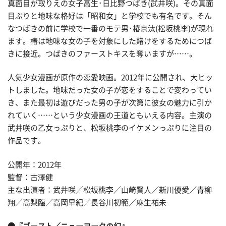
真面目が取りえの女子高生･日比野つばき(武井咲)。その真面
目ぶりと地味な格好は「昭和女」と学校でも有名です。そん
なつばきの前に学校で一番のモテ男･椿京汰(松坂桃李)が現れ
ます。椿は地味な女の子を対象にした賭けをするためにつば
きに接近。つばきのファーストキスを奪いますが……。
人気少女漫画が原作の恋愛映画。2012年に公開され、大ヒッ
トしました。地味だった女の子が恋をすることで変わってい
き、また最初は遊びだった男の子が次第に彼女の魅力に引か
れていく……という少女漫画の王道ともいえる内容。主演の
武井咲の乙女っぷりと、松坂桃李のイケメンっぷりに注目の
作品です。
公開年：2012年
監督：古澤健
主な出演者：武井咲／松坂桃李／山崎賢人／新川優愛／青柳
翔／高梨臨／高岡早紀／長谷川初範／麻生祐未