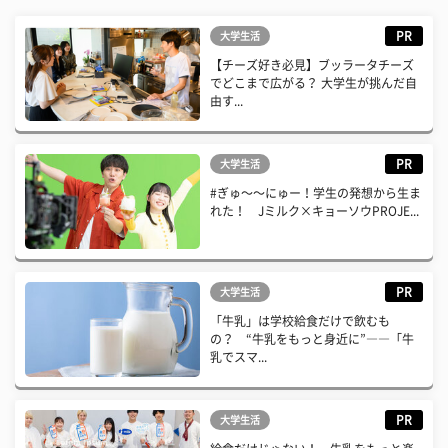
PR
大学生活
【チーズ好き必見】ブッラータチーズ
でどこまで広がる？ 大学生が挑んだ自
由す...
PR
大学生活
#ぎゅ〜〜にゅー！学生の発想から生ま
れた！ Jミルク×キョーソウPROJE...
PR
大学生活
「牛乳」は学校給食だけで飲むも
の？ “牛乳をもっと身近に”――「牛
乳でスマ...
PR
大学生活