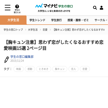
学生の
窓口とは
大学生活
学生トレンド
学生旅行
授業・履修・ゼミ
サークル・
学生の窓口トップ
大学生活
恋愛
【胸キュン注意】思わず恋がしたくなるおすすめ恋
【胸キュン注意】思わず恋がしたくなるおすすめ恋
愛映画15選 2ページ目
学生の窓口編集部
2015/11/24
タグ：
映画
感動
ときめき
胸キュン
恋人
恋愛