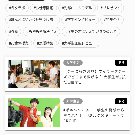
#ガクラボ
#お仕事図鑑
#先輩ロールモデル
#プレゼント
#ほんとにいい会社見つけ隊！
#学生インタビュー
#特集企画
#診断
#もやもや解決ゼミ
#学生の君に伝えたい３つのこと
#お金の授業
#恋愛特集
#大学生正直レビュー
PR
大学生活
【チーズ好き必見】ブッラータチー
ズでどこまで広がる？ 大学生が挑ん
だ自由す...
PR
大学生活
#ぎゅ〜〜にゅー！学生の発想から
生まれた！ Jミルク×キョーソウ
PROJE...