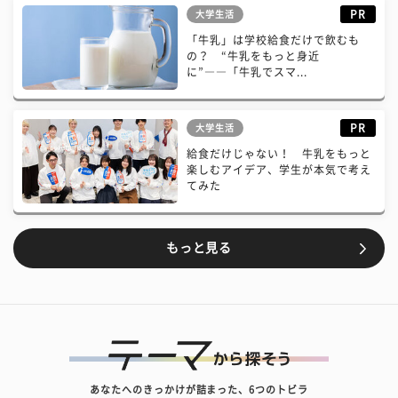
PR
大学生活
「牛乳」は学校給食だけで飲むも
の？ “牛乳をもっと身近
に”――「牛乳でスマ...
PR
大学生活
給食だけじゃない！ 牛乳をもっと
楽しむアイデア、学生が本気で考え
てみた
もっと見る
あなたへのきっかけが詰まった、6つのトビラ