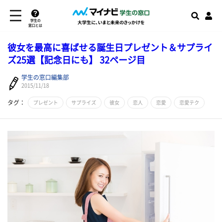
学生の
窓口とは
彼女を最高に喜ばせる誕生日プレゼント＆サプライ
ズ25選【記念日にも】 32ページ目
学生の窓口編集部
2015/11/18
タグ：
プレゼント
サプライズ
彼女
恋人
恋愛
恋愛テク