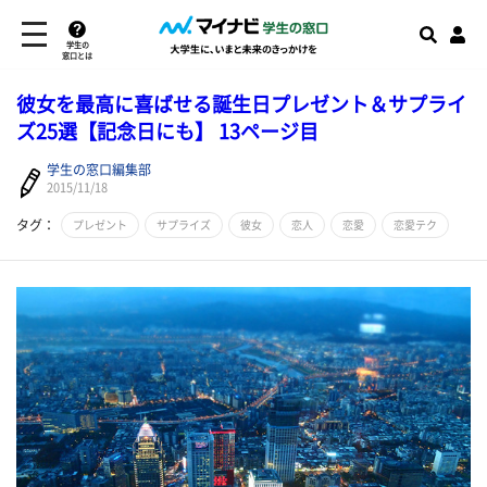
学生の
窓口とは
彼女を最高に喜ばせる誕生日プレゼント＆サプライ
ズ25選【記念日にも】 13ページ目
学生の窓口編集部
2015/11/18
タグ：
プレゼント
サプライズ
彼女
恋人
恋愛
恋愛テク