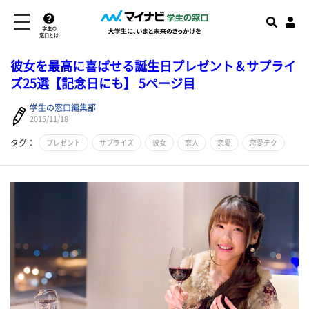
学生の
窓口とは
彼女を最高に喜ばせる誕生日プレゼント＆サプライ
ズ25選【記念日にも】 5ページ目
学生の窓口編集部
2015/11/18
タグ：
プレゼント
サプライズ
彼女
恋人
恋愛
恋愛テク