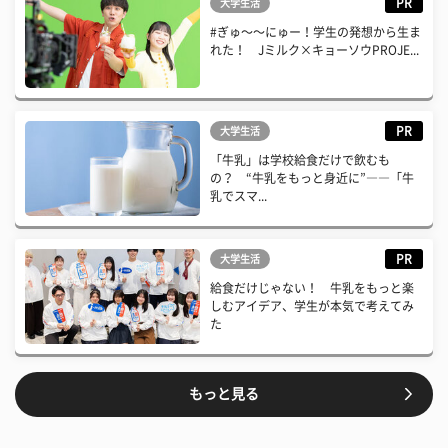
PR
大学生活
#ぎゅ〜〜にゅー！学生の発想から生ま
れた！ Jミルク×キョーソウPROJE...
PR
大学生活
「牛乳」は学校給食だけで飲むも
の？ “牛乳をもっと身近に”――「牛
乳でスマ...
PR
大学生活
給食だけじゃない！ 牛乳をもっと楽
しむアイデア、学生が本気で考えてみ
た
もっと見る