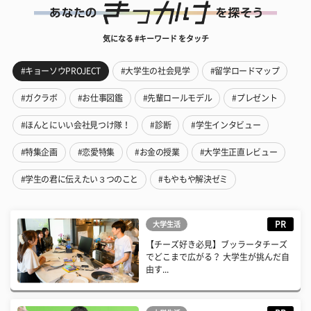
気になる #キーワード をタッチ
#キョーソウPROJECT
#大学生の社会見学
#留学ロードマップ
#ガクラボ
#お仕事図鑑
#先輩ロールモデル
#プレゼント
#ほんとにいい会社見つけ隊！
#診断
#学生インタビュー
#特集企画
#恋愛特集
#お金の授業
#大学生正直レビュー
#学生の君に伝えたい３つのこと
#もやもや解決ゼミ
PR
大学生活
【チーズ好き必見】ブッラータチーズ
でどこまで広がる？ 大学生が挑んだ自
由す...