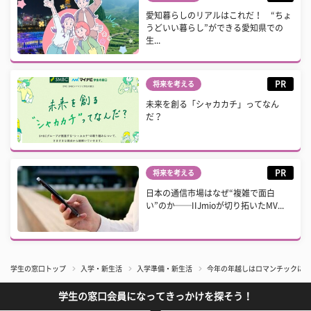
愛知暮らしのリアルはこれだ！ “ちょ
うどいい暮らし”ができる愛知県での
生...
PR
将来を考える
未来を創る「シャカカチ」ってなん
だ？
PR
将来を考える
日本の通信市場はなぜ“複雑で面白
い”のか──IIJmioが切り拓いたMV...
学生の窓口トップ
入学・新生活
入学準備・新生活
今年の年越しはロマンチックに！
学生の窓口会員になってきっかけを探そう！