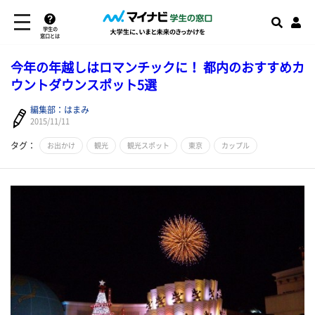
学生の
窓口とは
今年の年越しはロマンチックに！ 都内のおすすめカ
ウントダウンスポット5選
編集部：はまみ
2015/11/11
タグ：
お出かけ
観光
観光スポット
東京
カップル