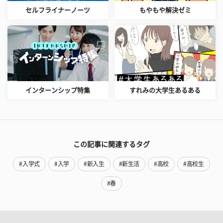
セルフライナーノーツ
もやもや解決ゼミ
インターンシップ特集
すれみの大学生あるある
この記事に関連するタグ
#入学式
#入学
#新入生
#新生活
#高校
#高校生
#春