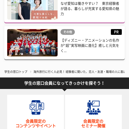
なぜ愛知は働きやすい？ 東京経験者
が語る、暮らしが充実する愛知県の魅
力
PR
その他
【ディズニー・アニメーションの名作
が“超”実写映画に進化】癒しと元気を
く...
学生の窓口トップ
​海外旅行に行く人必見！ 経験者に聞いた、恋人・友達・職場の人に喜ば
学生の窓口会員になってきっかけを探そう！
会員限定の
会員限定の
コンテンツやイベント
セミナー開催