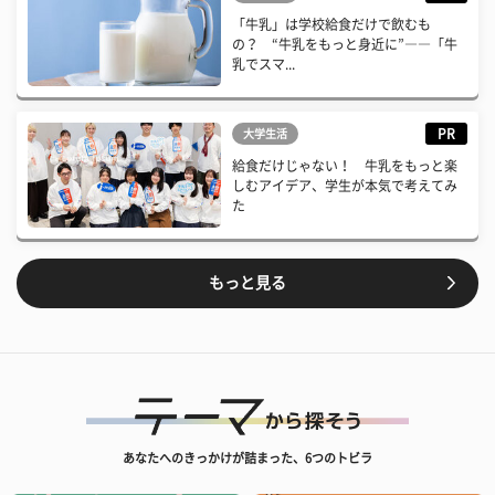
「牛乳」は学校給食だけで飲むも
の？ “牛乳をもっと身近に”――「牛
乳でスマ...
PR
大学生活
給食だけじゃない！ 牛乳をもっと楽
しむアイデア、学生が本気で考えてみ
た
もっと見る
あなたへのきっかけが詰まった、6つのトビラ