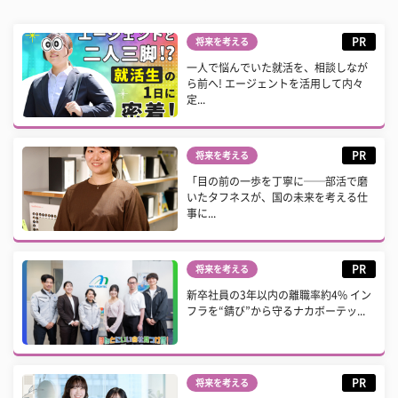
PR
将来を考える
一人で悩んでいた就活を、相談しなが
ら前へ! エージェントを活用して内々
定...
PR
将来を考える
「目の前の一歩を丁寧に──部活で磨
いたタフネスが、国の未来を考える仕
事に...
PR
将来を考える
新卒社員の3年以内の離職率約4% イン
フラを“錆び”から守るナカボーテッ...
PR
将来を考える