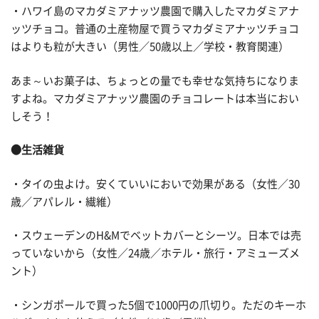
・ハワイ島のマカダミアナッツ農園で購入したマカダミアナ
ッツチョコ。普通の土産物屋で買うマカダミアナッツチョコ
はよりも粒が大きい（男性／50歳以上／学校・教育関連）
あま～いお菓子は、ちょっとの量でも幸せな気持ちになりま
すよね。マカダミアナッツ農園のチョコレートは本当におい
しそう！
●生活雑貨
・タイの虫よけ。安くていいにおいで効果がある（女性／30
歳／アパレル・繊維）
・スウェーデンのH&Mでベットカバーとシーツ。日本では売
っていないから（女性／24歳／ホテル・旅行・アミューズメ
ント）
・シンガポールで買った5個で1000円の爪切り。ただのキーホ