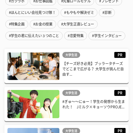
#ガクラボ
#お仕事図鑑
#先輩ロールモデル
#プレゼント
#ほんとにいい会社見つけ隊！
#もやもや解決ゼミ
#診断
#特集企画
#お金の授業
#大学生正直レビュー
#学生の君に伝えたい３つのこと
#恋愛特集
#学生インタビュー
PR
大学生活
【チーズ好き必見】ブッラータチーズ
でどこまで広がる？ 大学生が挑んだ自
由す...
PR
大学生活
#ぎゅ〜〜にゅー！学生の発想から生ま
れた！ Jミルク×キョーソウPROJE...
PR
大学生活