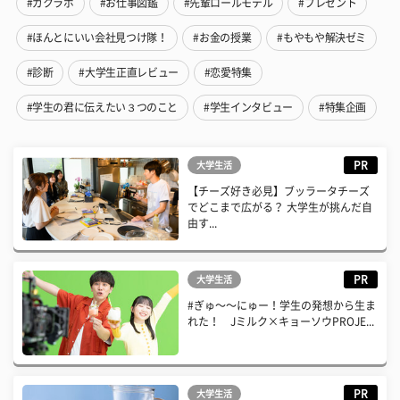
#ガクラボ
#お仕事図鑑
#先輩ロールモデル
#プレゼント
#ほんとにいい会社見つけ隊！
#お金の授業
#もやもや解決ゼミ
#診断
#大学生正直レビュー
#恋愛特集
#学生の君に伝えたい３つのこと
#学生インタビュー
#特集企画
PR
大学生活
【チーズ好き必見】ブッラータチーズ
でどこまで広がる？ 大学生が挑んだ自
由す...
PR
大学生活
#ぎゅ〜〜にゅー！学生の発想から生ま
れた！ Jミルク×キョーソウPROJE...
PR
大学生活