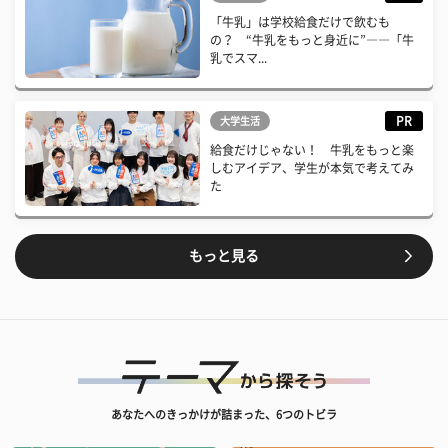
「牛乳」は学校給食だけで飲むも
の？ “牛乳をもっと身近に”――「牛
乳でスマ...
PR
大学生活
給食だけじゃない！ 牛乳をもっと楽
しむアイデア、学生が本気で考えてみ
た
もっと見る
あなたへのきっかけが詰まった、6つのトビラ