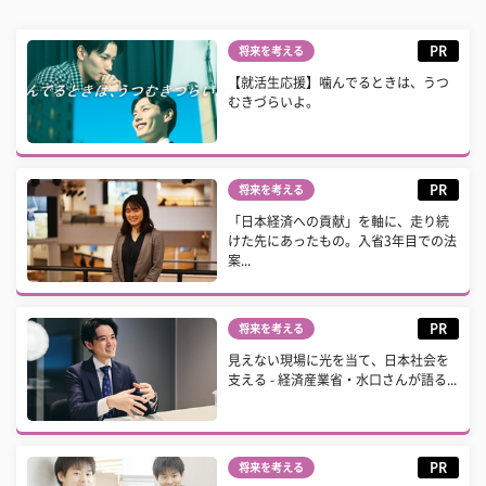
PR
将来を考える
【就活生応援】噛んでるときは、うつ
むきづらいよ。
PR
将来を考える
「日本経済への貢献」を軸に、走り続
けた先にあったもの。入省3年目での法
案...
PR
将来を考える
見えない現場に光を当て、日本社会を
支える - 経済産業省・水口さんが語る...
PR
将来を考える