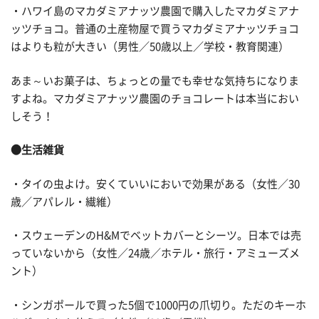
・ハワイ島のマカダミアナッツ農園で購入したマカダミアナ
ッツチョコ。普通の土産物屋で買うマカダミアナッツチョコ
はよりも粒が大きい（男性／50歳以上／学校・教育関連）
あま～いお菓子は、ちょっとの量でも幸せな気持ちになりま
すよね。マカダミアナッツ農園のチョコレートは本当におい
しそう！
●生活雑貨
・タイの虫よけ。安くていいにおいで効果がある（女性／30
歳／アパレル・繊維）
・スウェーデンのH&Mでベットカバーとシーツ。日本では売
っていないから（女性／24歳／ホテル・旅行・アミューズメ
ント）
・シンガポールで買った5個で1000円の爪切り。ただのキーホ