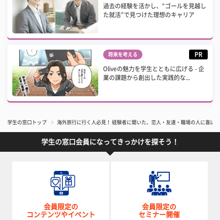
過去の経験を活かし、“ゴールを見越し
た就活”で見つけた理想のキャリア
PR
将来を考える
Oliveの魅力を学生とともに広げる - 企
業の課題から創出した実践的な...
学生の窓口トップ
​海外旅行に行く人必見！ 経験者に聞いた、恋人・友達・職場の人に喜ば
学生の窓口会員になってきっかけを探そう！
会員限定の
会員限定の
コンテンツやイベント
セミナー開催