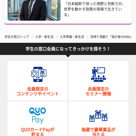
「日本縦断で培った視野と判断力が、
世界を動かす政策の現場で生きてい
る」
学生の窓口トップ
入学・新生活
入学準備・新生活
恐怖?! 感動?! 「我が家のD
学生の窓口会員になってきっかけを探そう！
会員限定の
会員限定の
コンテンツやイベント
セミナー開催
QUOカードPayが
抽選で豪華賞品が
貯まる
当たる