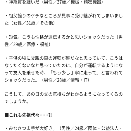
・神経質を継いだ（男性／37歳／機械・精密機器）
・祖父譲りのケチなところが見事に受け継がれてしまいまし
た（女性／31歳／その他）
・短気。こうも性格が遺伝するかと思いショックだった（男
性／29歳／医療・福祉）
・子供の頃に父親の車の運転が雑だなと思っていて、こうは
なりたくないなと思っていたのに、自分が運転するようにな
って友人を乗せた時、「もう少し丁寧に走って」と言われて
ショックだった。（男性／28歳／情報・IT）
こうして、あの日の父の気持ちがわかるようになってくるの
でしょうか。
■これも先祖代々……?!
・みなさつま芋が大好き。（男性／24歳／団体・公益法人・