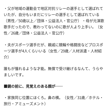
・父が地域の運動会で地区対抗リレーの選手として選ばれて
いたが、自分もいまだにリレーの選手として選ばれている
（男性／50歳以上／団体・公益法人・官公庁） ・母が元演歌
歌手だったので、教わってないのに歌が人より上手い。（女
性／26歳／団体・公益法人・官公庁）
・夫がスポーツ選手だが、親戚に競輪や格闘技などプロスポ
ーツ選手が4人くらいいる（女性／29歳／人材派遣・人材紹
介）
誰もが憧れるような才能。無償で受け継げるなんて、うらや
ましいです。
■鏡の前に、見覚えのある顔が……
・家族同じ位置にほくろ。鼻の横。（女性／31歳／ホテル・
旅行・アミューズメント）