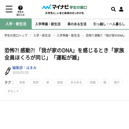
学生の
窓口とは
入学・新生活
入学準備・新生活
車のある生活
引っ越し・一人暮らし
学生の窓口トップ
入学・新生活
入学準備・新生活
恐怖?! 感動?! 「我が家のD
恐怖?! 感動?! 「我が家のDNA」を感じるとき「家族
全員ほくろが同じ」「運転が雑」
編集部：はまみ
2016/01/26
タグ：
家族
実家
家
家庭
あるある
両親
親
親子
おもしろ