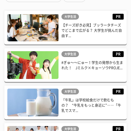
PR
大学生活
【チーズ好き必見】ブッラータチーズ
でどこまで広がる？ 大学生が挑んだ自
由す...
PR
大学生活
#ぎゅ〜〜にゅー！学生の発想から生ま
れた！ Jミルク×キョーソウPROJE...
PR
大学生活
「牛乳」は学校給食だけで飲むも
の？ “牛乳をもっと身近に”――「牛
乳でスマ...
PR
大学生活