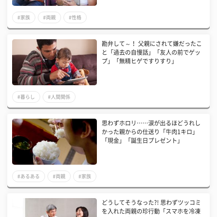
#家族
#両親
#性格
勘弁して～！ 父親にされて嫌だったこ
と「過去の自慢話」「友人の前でゲッ
プ」「無精ヒゲですりすり」
#暮らし
#人間関係
思わずホロリ……涙が出るほどうれし
かった親からの仕送り「牛肉1キロ」
「現金」「誕生日プレゼント」
#あるある
#両親
#家族
どうしてそうなった?! 思わずツッコミ
を入れた両親の珍行動「スマホを冷凍