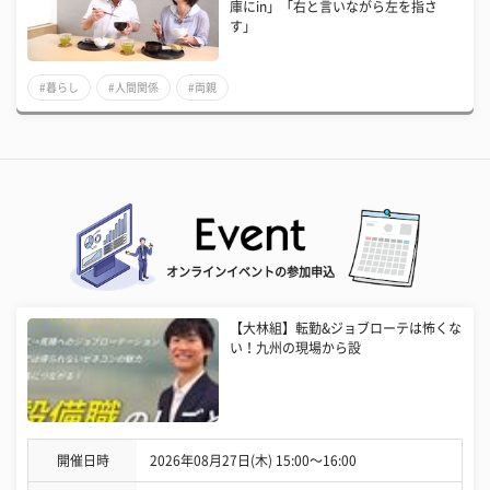
庫にin」「右と言いながら左を指さ
す」
#暮らし
#人間関係
#両親
オンラインイベントの参加申込
【大林組】転勤&ジョブローテは怖くな
い！九州の現場から設
開催日時
2026年08月27日(木) 15:00〜16:00