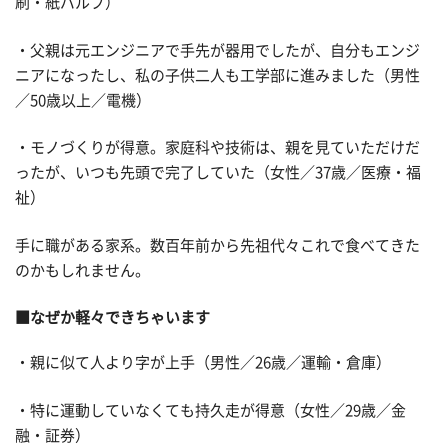
刷・紙パルプ）
・父親は元エンジニアで手先が器用でしたが、自分もエンジ
ニアになったし、私の子供二人も工学部に進みました（男性
／50歳以上／電機）
・モノづくりが得意。家庭科や技術は、親を見ていただけだ
ったが、いつも先頭で完了していた（女性／37歳／医療・福
祉）
手に職がある家系。数百年前から先祖代々これで食べてきた
のかもしれません。
■なぜか軽々できちゃいます
・親に似て人より字が上手（男性／26歳／運輸・倉庫）
・特に運動していなくても持久走が得意（女性／29歳／金
融・証券）