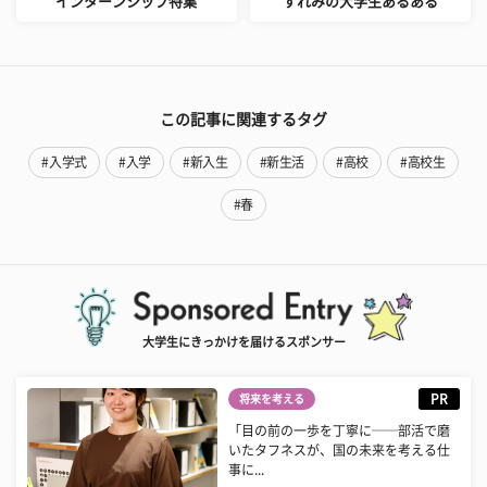
インターンシップ特集
すれみの大学生あるある
この記事に関連するタグ
#入学式
#入学
#新入生
#新生活
#高校
#高校生
#春
大学生にきっかけを届けるスポンサー
PR
将来を考える
「目の前の一歩を丁寧に──部活で磨
いたタフネスが、国の未来を考える仕
事に...