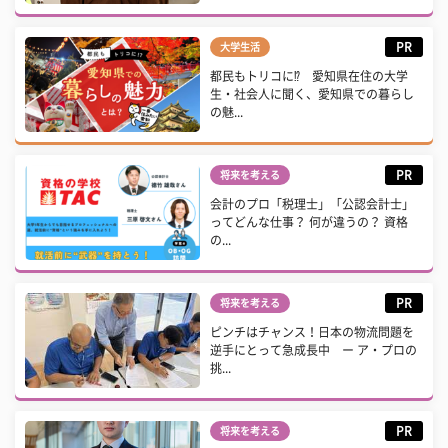
PR
大学生活
都民もトリコに⁉ 愛知県在住の大学
生・社会人に聞く、愛知県での暮らし
の魅...
PR
将来を考える
会計のプロ「税理士」「公認会計士」
ってどんな仕事？ 何が違うの？ 資格
の...
PR
将来を考える
ピンチはチャンス！日本の物流問題を
逆手にとって急成長中 ー ア・プロの
挑...
PR
将来を考える