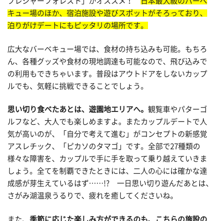
プレジャーフォレスト」がオススメ！
日本最大級のバーベ
キュー場のほか、宿泊施設や遊びスポットがそろっており、
泊りがけデートにもピッタリの場所です。
広大なバーベキュー場では、食材の持ち込みも可能。もちろ
ん、各種グッズや食材の現地調達も可能なので、飛び込みで
の利用もできちゃいます。普段はアウトドアをしないカップ
ルでも、気軽に挑戦できることでしょう。
思い切り食べたあとは、遊園地エリアへ。
観覧車やパターゴ
ルフなど、大人でも楽しめますよ。またカップルデートで人
気が高いのが、「自分で考えて進む」がコンセプトの新感覚
アスレチック、「ピカソのタマゴ」です。全部で27種類の
様々な障害を、カップルで手に手を取って乗り越えていきま
しょう。全てを制覇できたときには、二人の心には確かな達
成感が芽生えているはず……!? 一日思い切り遊んだあとは、
さがみ湖温泉うるりで、疲れを癒してくださいね。
また、
季節に応じた楽しみ方ができるのも、こちらの施設の