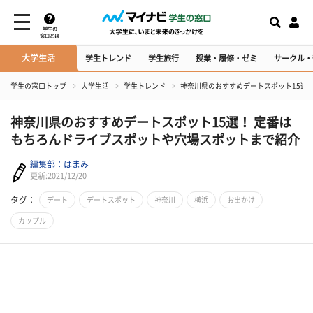
学生の
窓口とは
大学生活
学生トレンド
学生旅行
授業・履修・ゼミ
サークル・
学生の窓口トップ
大学生活
学生トレンド
神奈川県のおすすめデートスポット15選
神奈川県のおすすめデートスポット15選！ 定番は
もちろんドライブスポットや穴場スポットまで紹介
編集部：はまみ
更新:2021/12/20
タグ：
デート
デートスポット
神奈川
横浜
お出かけ
カップル