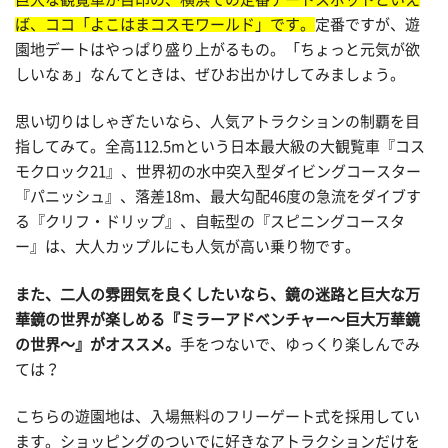
ば、ココ「よこはまコスモワールド」です。
定番ですが、遊
園地デートはやっぱり盛り上がるもの。「ちょっと元気が欲
しいなぁ」なんてときは、ぜひお出かけしてみましょう。
思い切りはしゃぎたいなら、人気アトラクションの制覇を目
指してみて。全高112.5mという日本最大級の大観覧車『コス
モクロック21』、世界初の水中突入型ダイビングコースター
『パニッシュ』、落差18m、最大勾配46度の急流をダイブす
る『クリフ・ドリップ』、自転型の『スピニングコースタ
ー』は、大人カップルにも人気が高い乗り物です。
また、二人の雰囲気を良くしたいなら、鏡の迷路と巨大な万
華鏡の世界が楽しめる『ミラーアドベンチャー～巨大万華鏡
の世界～』がオススメ。
手をつないで、ゆっくり楽しんでみ
ては？
こちらの遊園地は、入場無料のフリーゲート式を採用してい
ます。ショッピングのついでに好きなアトラクションだけを