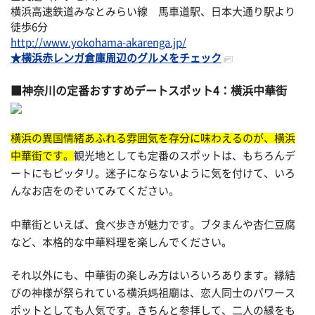
横浜高速鉄道みなとみらい線 馬車道駅、日本大通り駅より
徒歩6分
http://www.yokohama-akarenga.jp/
★横浜赤レンガ倉庫周辺のグルメをチェック
神奈川の定番おすすめデートスポット4：横浜中華街
横浜の異国情緒あふれる雰囲気を存分に味わえるのが、横浜
中華街です。
観光地としても定番のスポットは、もちろんデ
ートにもピッタリ。迷子にならないように気を付けて、いろ
んなお店をのぞいてみてください。
中華街といえば、食べ歩きが魅力です。ブタまんや杏仁豆腐
など、本格的な中華料理を楽しんでください。
それ以外にも、中華街の楽しみ方はいろいろあります。縁結
びの神様が祭られている横浜媽祖廟は、恋人同士のパワース
ポットとしても人気です。きちんと参拝して、二人の縁をも