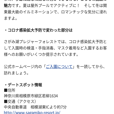
魅力
です。夏は屋外プールでアクティブに！ そして冬は関
東最大級のイルミネーションで、ロマンチックな気分に浸れ
ますよ。
コロナ感染拡大予防で変わった部分は
さがみ湖プレジャーフォレストでは、コロナ感染拡大予防と
して入園時の検温・手指消毒、マスク着用など入園するお客
様へのお願いがいくつか提示されています。
公式ホームページ内の「
ご入園について
」を一読してから、
訪れましょう。
デートスポット情報
■住所
神奈川県相模原市緑区若柳1634
■交通（アクセス）
中央自動車道 相模湖東ICより約7分
http://www.sagamiko-resort.jp/