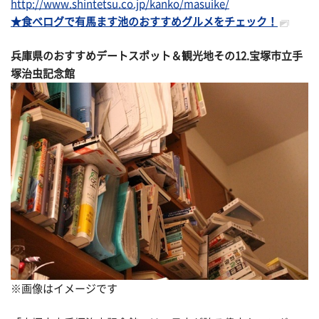
http://www.shintetsu.co.jp/kanko/masuike/
★食べログで有馬ます池のおすすめグルメをチェック！
兵庫県のおすすめデートスポット＆観光地その
12.宝塚市立手
塚治虫記念館
※画像はイメージです