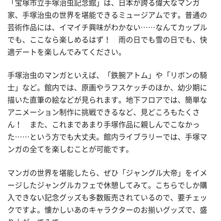
「宝塚市立手塚治虫記念館」は、日本が誇る偉大なマンガ
家、手塚治虫の世界を堪能できるミュージアムです。普通の
芸術作品には、イマイチ興味がわかない……なんてカップル
でも、ここなら楽しめるはず！ 雨の日でも雪の日でも、快
適デートを楽しんでみてください。
手塚治虫のマンガといえば、「鉄腕アトム」や「リボンの騎
士」など。館内では、原画やラフスケッチのほか、幼少期に
描いた直筆の絵などが見られます。地下フロアでは、簡単な
アニメーション制作に挑戦できるなど、見どころもたくさ
ん！ また、これまであまり手塚作品に親しんでこなかっ
た……という方でも大丈夫。館内ライブラリーでは、手塚マ
ンガの全てを楽しむことが可能です。
マンガの世界を堪能したら、ぜひ「ジャングル大帝」をイメ
ージしたジャングルカフェで休憩してみて。こちらでしか購
入できない記念グッズも多数販売されているので、要チェッ
クですよ。懐かしいあのキャラクターのお揃いグッズで、盛