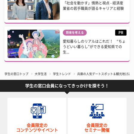
「社会を動かす」情熱と視点 - 経済産
業省の若手職員が語るキャリアと経験
PR
将来を考える
愛知暮らしのリアルはこれだ！ “ちょ
うどいい暮らし”ができる愛知県での
生...
学生の窓口トップ
大学生活
学生トレンド
兵庫の人気デートスポット＆観光地15選
学生の窓口会員になってきっかけを探そう！
会員限定の
会員限定の
コンテンツやイベント
セミナー開催