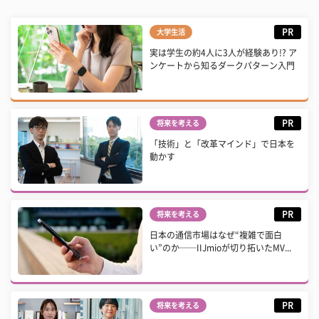
PR
大学生活
実は学生の約4人に3人が経験あり!? ア
ンケートから知るダークパターン入門
PR
将来を考える
「技術」と「改革マインド」で日本を
動かす
PR
将来を考える
日本の通信市場はなぜ“複雑で面白
い”のか──IIJmioが切り拓いたMV...
PR
将来を考える