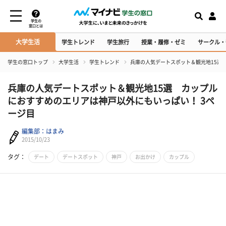
学生の
窓口とは
大学生活
学生トレンド
学生旅行
授業・履修・ゼミ
サークル・
学生の窓口トップ
大学生活
学生トレンド
兵庫の人気デートスポット＆観光地15選
兵庫の人気デートスポット＆観光地15選 カップル
におすすめのエリアは神戸以外にもいっぱい！ 3ペ
ージ目
編集部：はまみ
2015/10/23
タグ：
デート
デートスポット
神戸
お出かけ
カップル