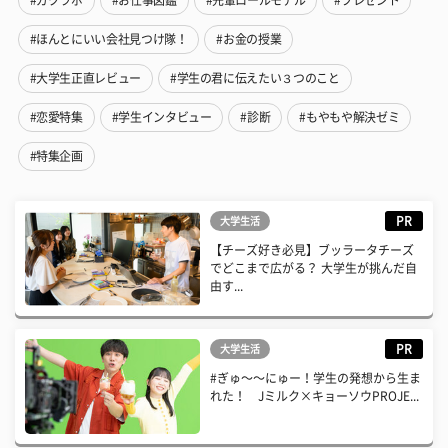
#ガクラボ
#お仕事図鑑
#先輩ロールモデル
#プレゼント
#ほんとにいい会社見つけ隊！
#お金の授業
#大学生正直レビュー
#学生の君に伝えたい３つのこと
#恋愛特集
#学生インタビュー
#診断
#もやもや解決ゼミ
#特集企画
PR
大学生活
【チーズ好き必見】ブッラータチーズ
でどこまで広がる？ 大学生が挑んだ自
由す...
PR
大学生活
#ぎゅ〜〜にゅー！学生の発想から生ま
れた！ Jミルク×キョーソウPROJE...