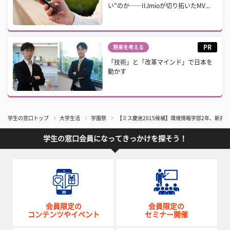
い”のか──IIJmioが切り拓いたMV...
PR
将来を考える
「技術」と「改革マインド」で日本を
動かす
学生の窓口トップ
大学生活
学園祭
【ミス慶應2015候補】環境情報学部2年、新井
学生の窓口会員になってきっかけを探そう！
会員限定の
会員限定の
コンテンツやイベント
セミナー開催