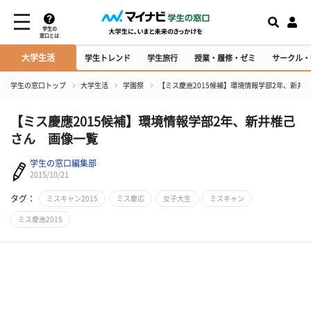
学生の
窓口とは
大学生活
学生トレンド
学生旅行
授業・履修・ゼミ
サークル・
学生の窓口トップ
大学生活
学園祭
【ミス慶應2015候補】環境情報学部2年、新井
【ミス慶應2015候補】環境情報学部2年、新井椎己
さん 画像一覧
学生の窓口編集部
2015/10/21
タグ：
ミスキャン2015
ミス慶応
女子大生
ミスキャン
ミス慶應2015