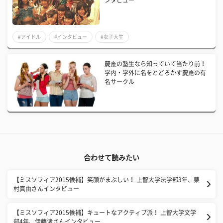
ンタビュー
#アイドル
#インタビュー
#女子大生
慶應の塾生なら知っていて当たり前！
学内・学外に名をとどろかす慶應の有
名サークル
合わせて読みたい
【ミスソフィア2015候補】笑顔がまぶしい！ 上智大学法学部3年、栗
村真由さんインタビュー
【ミスソフィア2015候補】キュートなアクティブ派！ 上智大学文学
部4年、伊藤渚さんインタビュー