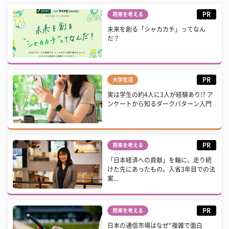
PR
将来を考える
未来を創る「シャカカチ」ってなん
だ？
PR
大学生活
実は学生の約4人に3人が経験あり!? ア
ンケートから知るダークパターン入門
PR
将来を考える
「日本経済への貢献」を軸に、走り続
けた先にあったもの。入省3年目での法
案...
PR
将来を考える
日本の通信市場はなぜ“複雑で面白