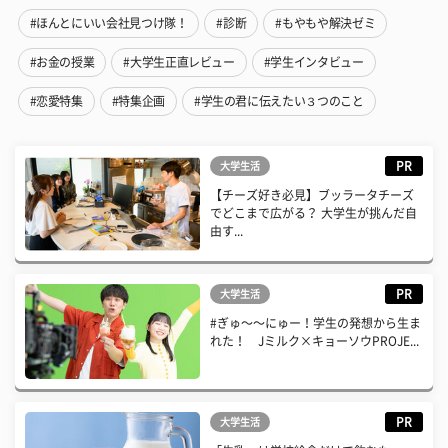
#ほんとにいい会社見つけ隊！
#診断
#もやもや解決ゼミ
#お金の授業
#大学生正直レビュー
#学生インタビュー
#恋愛特集
#特集企画
#学生の君に伝えたい３つのこと
PR
大学生活
【チーズ好き必見】ブッラータチーズ
でどこまで広がる？ 大学生が挑んだ自
由す...
PR
大学生活
#ぎゅ〜〜にゅー！学生の発想から生ま
れた！ Jミルク×キョーソウPROJE...
PR
大学生活