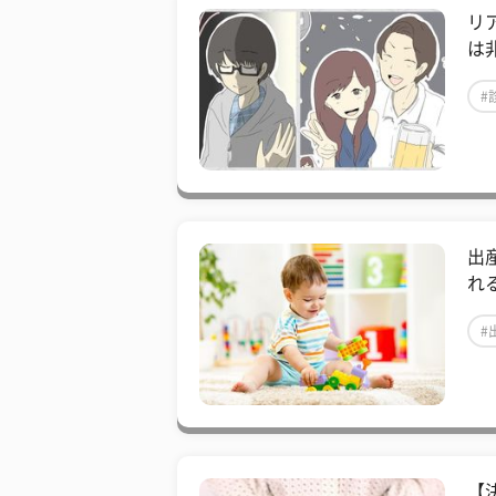
リ
は
#
出
れ
#
【