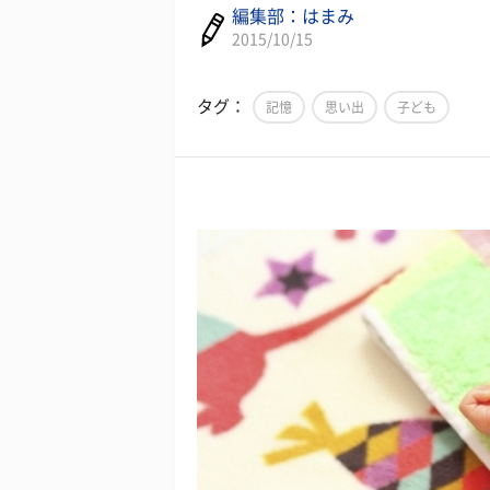
編集部：はまみ
2015/10/15
タグ：
記憶
思い出
子ども