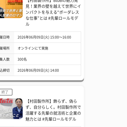
【村田製作所】BtoBの魅力発
見！業界の壁を越えて世界にイ
ンパクトを与える“ボーダレス
な仕事”とは #先輩ロールモデ
ル
催日時
2026年06月09日(火) 15:00〜16:00
催場所
オンラインにて実施
集人数
300名
込締切
2026年06月09日(火) 14:00
終了
【村田製作所】飾らず、偽ら
ず、自分らしく。村田製作所で
活躍する先輩の就活術と企業の
魅力とは #先輩ロールモデル