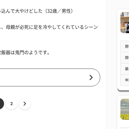
込んで大やけどした（32歳／男性）
し、母親が必死に足を冷やしてくれているシーン
開
炊飯器は鬼門のようです。
開
募
申
2