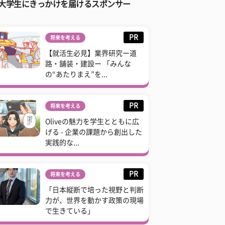
大学生にきっかけを届けるスポンサー
PR
将来を考える
【就活生必見】業界研究ー道
路・舗装・建設ー 「みんな
の“あたりまえ”を...
PR
将来を考える
Oliveの魅力を学生とともに広
げる - 企業の課題から創出した
実践的な...
PR
将来を考える
「日本縦断で培った視野と判断
力が、世界を動かす政策の現場
で生きている」