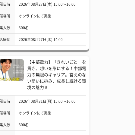
催日時
2026年08月27日(木) 15:00〜16:00
催場所
オンラインにて実施
集人数
300名
込締切
2026年08月27日(木) 14:00
【中部電力】「きれいごと」を
貫き、想いを形にする！中部電
力の無限のキャリア。答えのな
い問いに挑み、成長し続ける環
境の魅力 #
催日時
2026年08月31日(月) 15:00〜16:00
催場所
オンラインにて実施
集人数
300名