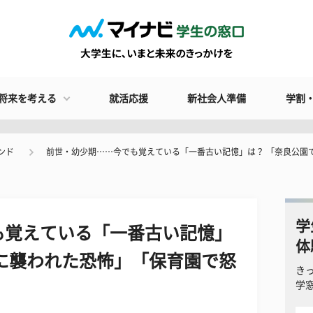
将来を考える
就活応援
新社会人準備
学割
ンド
前世・幼少期……今でも覚えている「一番古い記憶」は？ 「奈良公園
学
も覚えている「一番古い記憶」
体
に襲われた恐怖」「保育園で怒
き
学