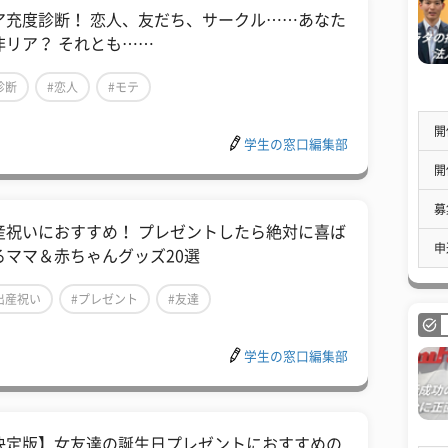
ア充度診断！ 恋人、友だち、サークル……あなた
非リア？ それとも……
診断
#恋人
#モテ
開
学生の窓口編集部
開
募
産祝いにおすすめ！ プレゼントしたら絶対に喜ば
申
るママ＆赤ちゃんグッズ20選
出産祝い
#プレゼント
#友達
学生の窓口編集部
決定版】女友達の誕生日プレゼントにおすすめの