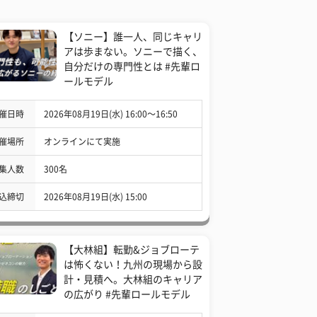
【ソニー】誰一人、同じキャリ
アは歩まない。ソニーで描く、
自分だけの専門性とは #先輩ロ
ールモデル
催日時
2026年08月19日(水) 16:00〜16:50
催場所
オンラインにて実施
集人数
300名
込締切
2026年08月19日(水) 15:00
【大林組】転勤&ジョブローテ
は怖くない！九州の現場から設
計・見積へ。大林組のキャリア
の広がり #先輩ロールモデル