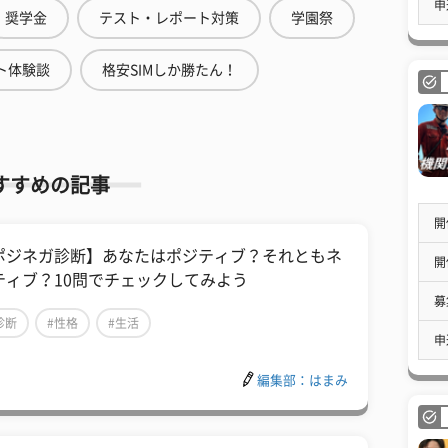
申
奨学金
テスト・レポート対策
学園祭
ト体験談
格安SIMしか勝たん！
すすめの記事
開
ポジネガ診断】あなたはポジティブ？それともネ
開
ティブ？10問でチェックしてみよう
募
診断
#性格
#生活
申
編集部：はまみ