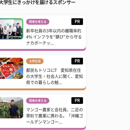
大学生にきっかけを届けるスポンサー
PR
将来を考える
新卒社員の3年以内の離職率約
4% インフラを“錆び”から守る
ナカボーテッ...
PR
大学生活
都民もトリコに⁉ 愛知県在住
の大学生・社会人に聞く、愛知
県での暮らしの魅...
PR
将来を考える
マンゴー農家と会社員、二足の
草鞋で農業に携わる。「沖縄ゴ
ールデンマンゴー...