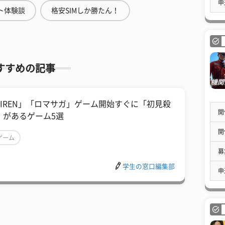
申
ト体験談
格安SIMしか勝たん！
すすめの記事
SIREN」「ロマサガ」ゲーム開始すぐに「初見殺
開
」があるゲーム5選
開
ゲーム
募
学生の窓口編集部
申