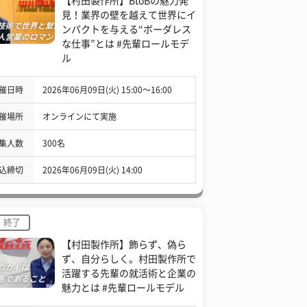
【村田製作所】BtoBの魅力発
見！業界の壁を越えて世界にイ
ンパクトを与える“ボーダレス
な仕事”とは #先輩ロールモデ
ル
催日時
2026年06月09日(火) 15:00〜16:00
催場所
オンラインにて実施
集人数
300名
込締切
2026年06月09日(火) 14:00
終了
【村田製作所】飾らず、偽ら
ず、自分らしく。村田製作所で
活躍する先輩の就活術と企業の
魅力とは #先輩ロールモデル