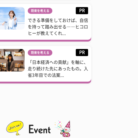
PR
将来を考える
できる準備をしておけば、自信
を持って踏み出せる――ヒコロ
ヒーが教えてくれ...
PR
将来を考える
「日本経済への貢献」を軸に、
走り続けた先にあったもの。入
省3年目での法案...