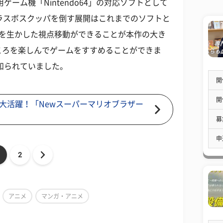
ゲーム機「Nintendo64」の対応ソフトとして
ラスボスクッパを倒す展開はこれまでのソフトと
新機能を生かした視点移動ができることが本作の大き
ころを楽しんでゲームをすすめることができま
知られていました。
開
開
大活躍！「Newスーパーマリオブラザー
募
申
2
アニメ
マンガ・アニメ