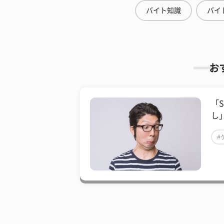
バイト知識
バイ
お
「
し
#