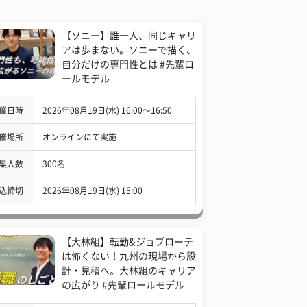
【ソニー】誰一人、同じキャリ
アは歩まない。ソニーで描く、
自分だけの専門性とは #先輩ロ
ールモデル
催日時
2026年08月19日(水) 16:00〜16:50
催場所
オンラインにて実施
集人数
300名
込締切
2026年08月19日(水) 15:00
【大林組】転勤&ジョブローテ
は怖くない！九州の現場から設
計・見積へ。大林組のキャリア
の広がり #先輩ロールモデル