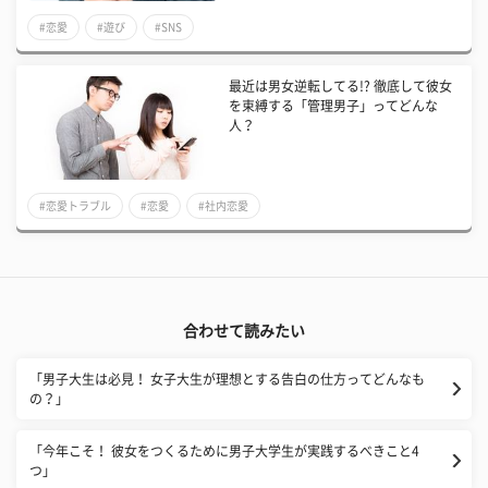
#恋愛
#遊び
#SNS
最近は男女逆転してる!? 徹底して彼女
を束縛する「管理男子」ってどんな
人？
#恋愛トラブル
#恋愛
#社内恋愛
合わせて読みたい
「男子大生は必見！ 女子大生が理想とする告白の仕方ってどんなも
の？」
「今年こそ！ 彼女をつくるために男子大学生が実践するべきこと4
つ」