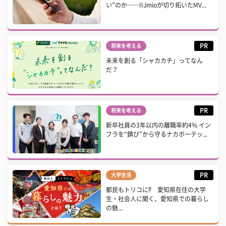
い”のか──IIJmioが切り拓いたMV...
PR
将来を考える
未来を創る「シャカカチ」ってなん
だ？
PR
将来を考える
新卒社員の3年以内の離職率約4% イン
フラを“錆び”から守るナカボーテッ...
PR
大学生活
都民もトリコに⁉ 愛知県在住の大学
生・社会人に聞く、愛知県での暮らし
の魅...