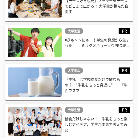
【チーズ好き必見】ブッラータチーズ
でどこまで広がる？ 大学生が挑んだ自
由す...
PR
大学生活
#ぎゅ〜〜にゅー！学生の発想から生ま
れた！ Jミルク×キョーソウPROJE...
PR
大学生活
「牛乳」は学校給食だけで飲むも
の？ “牛乳をもっと身近に”――「牛
乳でスマ...
PR
大学生活
給食だけじゃない！ 牛乳をもっと楽
しむアイデア、学生が本気で考えてみ
た