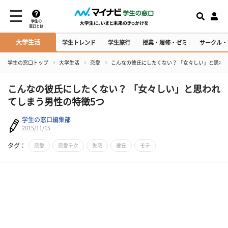
学生の
窓口とは
大学生活
学生トレンド
学生旅行
授業・履修・ゼミ
サークル・
学生の窓口トップ
大学生活
恋愛
こんなの彼氏にしたくない？ 「女々しい」と思わ
こんなの彼氏にしたくない？ 「女々しい」と思われ
てしまう男性の特徴5つ
学生の窓口編集部
2015/11/15
タグ：
恋愛
恋愛テク
失恋
彼氏
モテ