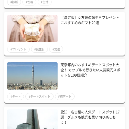
#診断
#性格
#生活
【決定版】女友達の誕生日プレゼント
におすすめのギフト20選
#プレゼント
#誕生日
#友達
東京都内のおすすめデートスポット大
全！ カップルで行きたい人気観光スポ
ットを109個紹介
#デート
#デートスポット
#初デート
愛知・名古屋の人気デートスポット17
選 グルメも観光も思い切り楽しも
う！