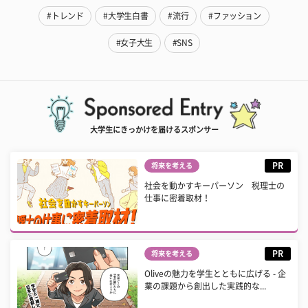
#トレンド
#大学生白書
#流行
#ファッション
#女子大生
#SNS
大学生にきっかけを届けるスポンサー
PR
将来を考える
社会を動かすキーパーソン 税理士の
仕事に密着取材！
PR
将来を考える
Oliveの魅力を学生とともに広げる - 企
業の課題から創出した実践的な...