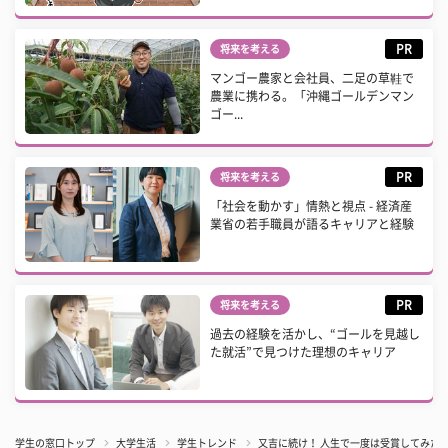
PR
将来を考える
マンゴー農家と会社員、二足の草鞋で
農業に携わる。「沖縄ゴールデンマン
ゴー...
PR
将来を考える
「社会を動かす」情熱と視点 - 経済産
業省の若手職員が語るキャリアと経験
PR
将来を考える
過去の経験を活かし、“ゴールを見越し
た就活”で見つけた理想のキャリア
学生の窓口トップ
大学生活
学生トレンド
又吉に続け！ 人生で一度は受賞してみた