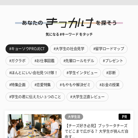
気になる #キーワード をタッチ
#キョーソウPROJECT
#大学生の社会見学
#留学ロードマップ
#ガクラボ
#お仕事図鑑
#先輩ロールモデル
#プレゼント
#ほんとにいい会社見つけ隊！
#学生インタビュー
#診断
#特集企画
#恋愛特集
#もやもや解決ゼミ
#お金の授業
#学生の君に伝えたい３つのこと
#大学生正直レビュー
PR
大学生活
【チーズ好き必見】ブッラータチーズ
でどこまで広がる？ 大学生が挑んだ自
由す...