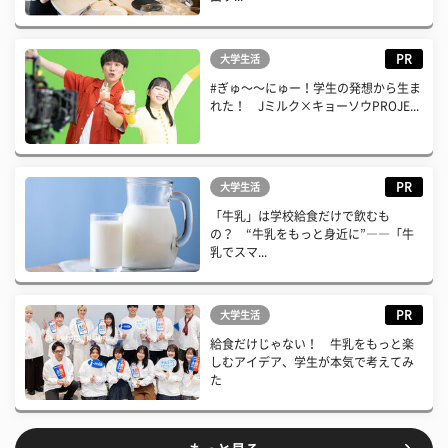
PR
大学生活
#ぎゅ〜〜にゅー！学生の発想から生ま
れた！ Jミルク×キョーソウPROJE...
PR
大学生活
「牛乳」は学校給食だけで飲むも
の？ “牛乳をもっと身近に”――「牛
乳でスマ...
PR
大学生活
給食だけじゃない！ 牛乳をもっと楽
しむアイデア、学生が本気で考えてみ
た