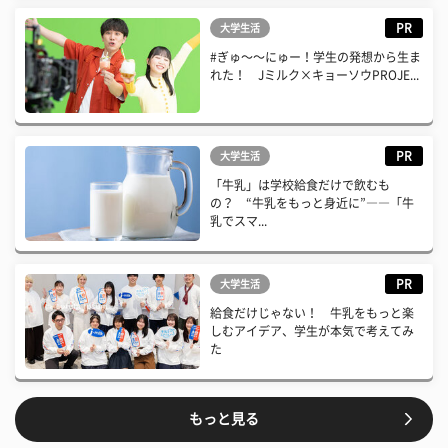
PR
大学生活
#ぎゅ〜〜にゅー！学生の発想から生ま
れた！ Jミルク×キョーソウPROJE...
PR
大学生活
「牛乳」は学校給食だけで飲むも
の？ “牛乳をもっと身近に”――「牛
乳でスマ...
PR
大学生活
給食だけじゃない！ 牛乳をもっと楽
しむアイデア、学生が本気で考えてみ
た
もっと見る