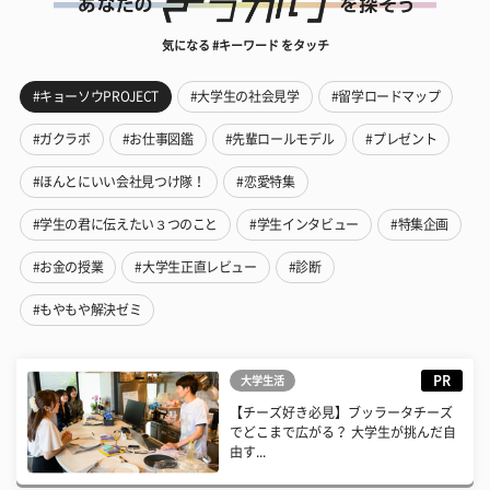
気になる #キーワード をタッチ
#キョーソウPROJECT
#大学生の社会見学
#留学ロードマップ
#ガクラボ
#お仕事図鑑
#先輩ロールモデル
#プレゼント
#ほんとにいい会社見つけ隊！
#恋愛特集
#学生の君に伝えたい３つのこと
#学生インタビュー
#特集企画
#お金の授業
#大学生正直レビュー
#診断
#もやもや解決ゼミ
PR
大学生活
【チーズ好き必見】ブッラータチーズ
でどこまで広がる？ 大学生が挑んだ自
由す...