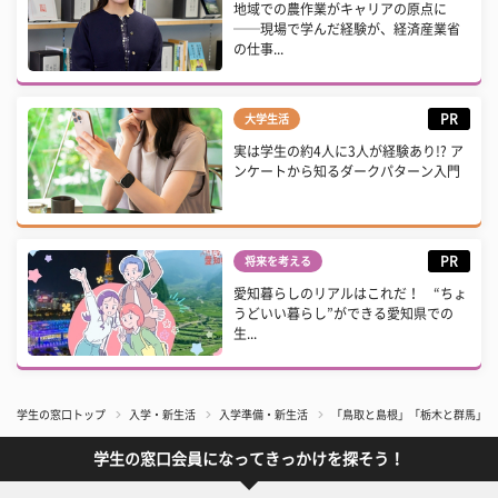
地域での農作業がキャリアの原点に
──現場で学んだ経験が、経済産業省
の仕事...
PR
大学生活
実は学生の約4人に3人が経験あり!? ア
ンケートから知るダークパターン入門
PR
将来を考える
愛知暮らしのリアルはこれだ！ “ちょ
うどいい暮らし”ができる愛知県での
生...
学生の窓口トップ
入学・新生活
入学準備・新生活
「鳥取と島根」「栃木と群馬」合
学生の窓口会員になってきっかけを探そう！