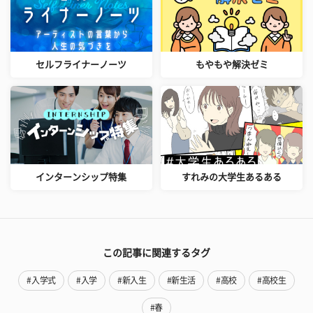
セルフライナーノーツ
もやもや解決ゼミ
インターンシップ特集
すれみの大学生あるある
この記事に関連するタグ
#入学式
#入学
#新入生
#新生活
#高校
#高校生
#春