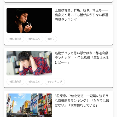
上位は佐賀、群馬、岐阜。埼玉も……
出身だと聞いても話が広がらない都道
府県ランキング
#都道府県
#地方ネタ
#埼玉
名物がパッと思い浮かばない都道府県
ランキング！ １位は島根「鳥取はある
けど……」
#都道府県
#地方ネタ
#ランキング
3位東京、2位北海道……逆境に強そう
な都道府県ランキング！ 「ただでは転
ばない」「攻撃慣れしている」