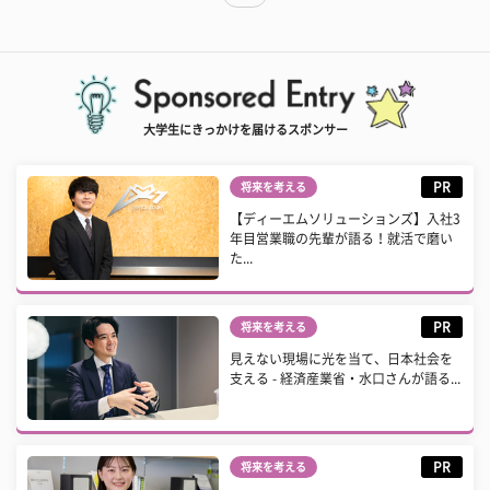
大学生にきっかけを届けるスポンサー
PR
将来を考える
【ディーエムソリューションズ】入社3
年目営業職の先輩が語る！就活で磨い
た...
PR
将来を考える
見えない現場に光を当て、日本社会を
支える - 経済産業省・水口さんが語る...
PR
将来を考える