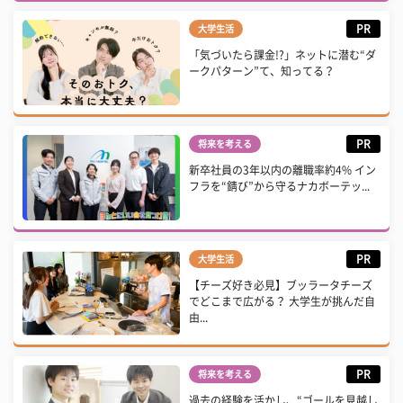
PR
大学生活
「気づいたら課金!?」ネットに潜む“ダ
ークパターン”て、知ってる？
PR
将来を考える
新卒社員の3年以内の離職率約4% イン
フラを“錆び”から守るナカボーテッ...
PR
大学生活
【チーズ好き必見】ブッラータチーズ
でどこまで広がる？ 大学生が挑んだ自
由...
PR
将来を考える
過去の経験を活かし、“ゴールを見越し