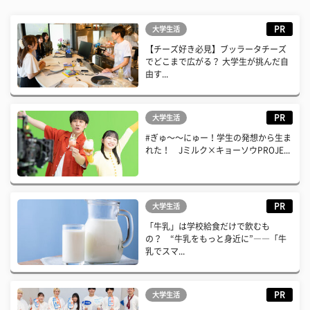
PR
大学生活
【チーズ好き必見】ブッラータチーズ
でどこまで広がる？ 大学生が挑んだ自
由す...
PR
大学生活
#ぎゅ〜〜にゅー！学生の発想から生ま
れた！ Jミルク×キョーソウPROJE...
PR
大学生活
「牛乳」は学校給食だけで飲むも
の？ “牛乳をもっと身近に”――「牛
乳でスマ...
PR
大学生活