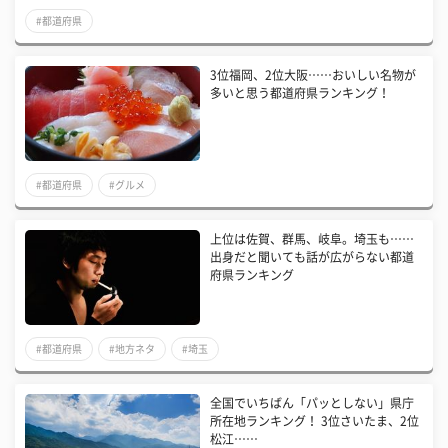
#都道府県
3位福岡、2位大阪……おいしい名物が
多いと思う都道府県ランキング！
#都道府県
#グルメ
上位は佐賀、群馬、岐阜。埼玉も……
出身だと聞いても話が広がらない都道
府県ランキング
#都道府県
#地方ネタ
#埼玉
全国でいちばん「パッとしない」県庁
所在地ランキング！ 3位さいたま、2位
松江……