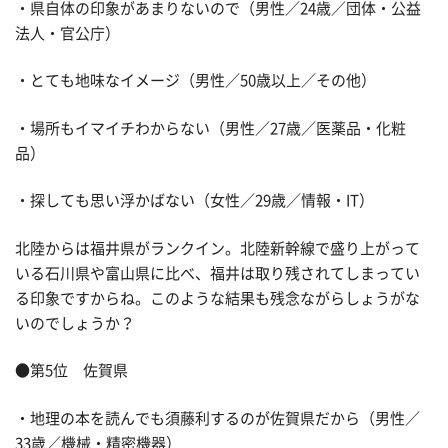
・県自体の印象があまりないので（男性／24歳／団体・公益
法人・官公庁）
・とても地味なイメージ（男性／50歳以上／その他）
・場所もイマイチわからない（男性／27歳／医薬品・化粧
品）
・探しても思い浮かばない（女性／29歳／情報・IT）
北陸からは福井県がランクイン。北陸新幹線で盛り上がって
いる石川県や富山県に比べ、福井は取り残されてしまってい
る印象ですからね。このような結果も残念ながらしょうがな
いのでしょうか？
●第5位 佐賀県
・地理の本を読んでも須藤利するのが佐賀県だから（男性／
33歳／機械・精密機器）