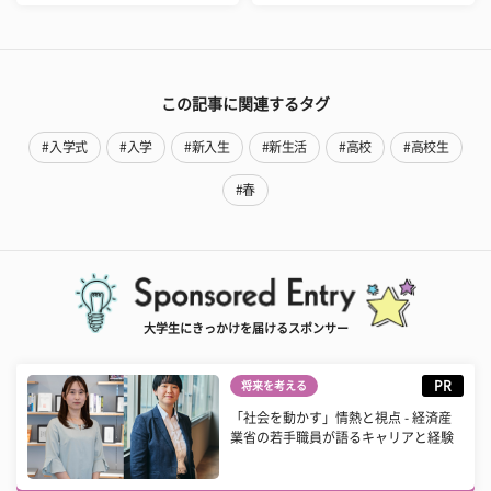
この記事に関連するタグ
#入学式
#入学
#新入生
#新生活
#高校
#高校生
#春
大学生にきっかけを届けるスポンサー
PR
将来を考える
「社会を動かす」情熱と視点 - 経済産
業省の若手職員が語るキャリアと経験