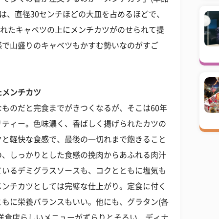
ームは、直径30センチほどの大皿を占めるほどで、
られたキャベツの上にメンチカツがのせられて提
感で山盛りのキャベツもかすむ勢いなのがすご
たメンチカツ
ものだと完食までがきつくなるが、そこは60年
リティー。色味濃く、香ばしく揚げられたカツの
クと軽快な食感で、最後の一切れまで飽きること
の、しっかりとした食感の挽肉からあふれる肉汁
ているデミグラスソースも、コクとともに塩気も
メンチカツとしては完璧な仕上がり。定食に付く
もに栄養バランスもいい。他にも、グラタン(各
)など洋食店らしいメニューがずらりとそろい、ディナ