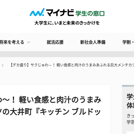
将来を考える
就活応援
新社会人準備
学割
​【デカ盛り】サクじゅわ～！ 軽い食感と肉汁のうまみあふれる巨大メンチカ
学
わ～！ 軽い食感と肉汁のうまみ
体
の大井町『キッチン ブルドッ
き
学