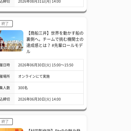
込締切
2026年08月31日(月) 14:00
終了
【商船三井】世界を動かす船の
裏側へ。チームで挑む機関士の
達成感とは？ #先輩ロールモデ
ル
催日時
2026年06月30日(火) 15:00〜15:50
催場所
オンラインにて実施
集人数
300名
込締切
2026年06月30日(火) 14:00
終了
【村田製作所】BtoBの魅力発