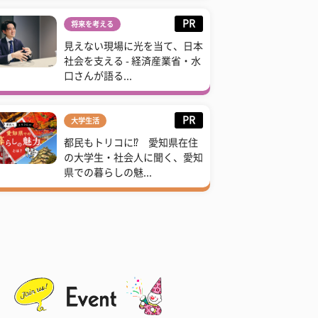
PR
将来を考える
見えない現場に光を当て、日本
社会を支える - 経済産業省・水
口さんが語る...
PR
大学生活
都民もトリコに⁉ 愛知県在住
の大学生・社会人に聞く、愛知
県での暮らしの魅...