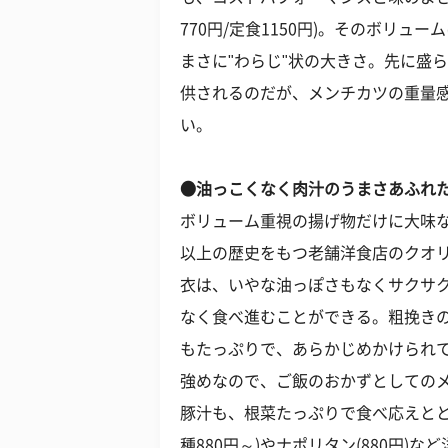
770円/定食1150円)。そのボリュ
まさに"わらじ"状の大きさ。先に盛
供されるのだが、メンチカツの重量
い。
●油っこくなく肉汁のうまさあふれ
ボリューム重視の揚げ物だけに大味な
以上の歴史をもつ老舗洋食店のクオ
衣は、いやな油っぽさもなくサクサ
なく食べ進むことができる。粗挽き
もたっぷりで、あらかじめかけられ
強めなので、ご飯のおかずとしての
豚汁も、根菜たっぷりで食べ応えとと
種880円～)やナポリタン(880円