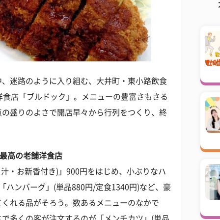
中、迷路のように入り組む、大井町・東小路飲食
洋食店「ブルドック」。メニューの豊富さもさる
点の盛りのよさで開店早々から行列をつくり、終
ス最高の老舗洋食店
汁・お新香付き)」900円をはじめ、小ぶりなハ
ンバーグ」(単品880円/定食1340円)など、豪
てくれる品がそろう。数あるメニューのなかで
で多くの客が注文するのが「メンチカツ」(単品