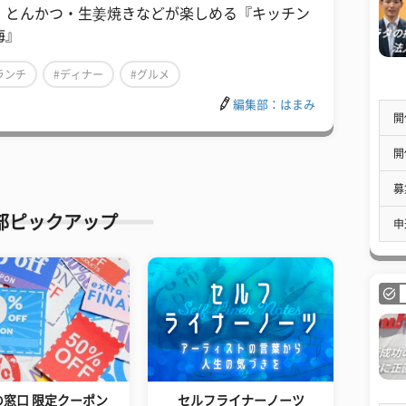
・とんかつ・生姜焼きなどが楽しめる『キッチン
海』
ランチ
#ディナー
#グルメ
編集部：はまみ
開
開
募
部ピックアップ
申
の窓口 限定クーポン
セルフライナーノーツ