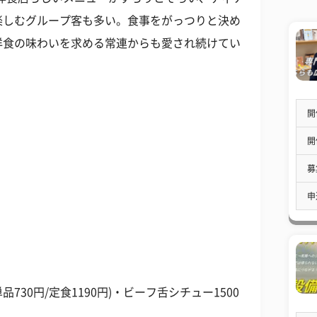
楽しむグループ客も多い。食事をがっつりと決め
洋食の味わいを求める常連からも愛され続けてい
開
開
募
申
730円/定食1190円)・ビーフ舌シチュー1500