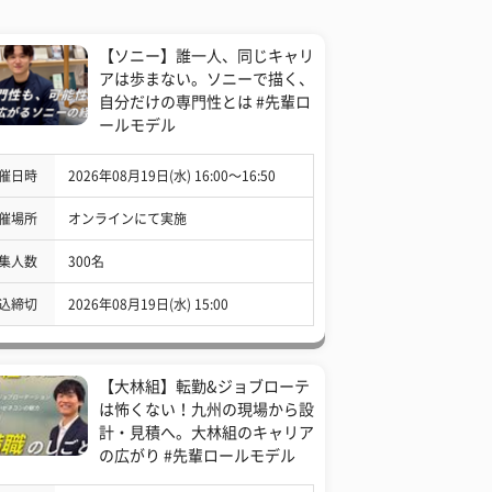
【ソニー】誰一人、同じキャリ
アは歩まない。ソニーで描く、
自分だけの専門性とは #先輩ロ
ールモデル
催日時
2026年08月19日(水) 16:00〜16:50
催場所
オンラインにて実施
集人数
300名
込締切
2026年08月19日(水) 15:00
【大林組】転勤&ジョブローテ
は怖くない！九州の現場から設
計・見積へ。大林組のキャリア
の広がり #先輩ロールモデル