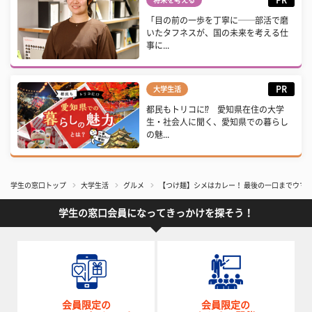
「目の前の一歩を丁寧に──部活で磨
いたタフネスが、国の未来を考える仕
事に...
PR
大学生活
都民もトリコに⁉ 愛知県在住の大学
生・社会人に聞く、愛知県での暮らし
の魅...
学生の窓口トップ
大学生活
グルメ
【つけ麺】シメはカレー！ 最後の一口までウマ
学生の窓口会員になってきっかけを探そう！
会員限定の
会員限定の