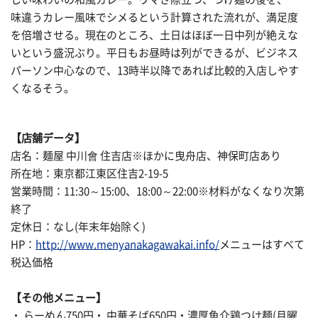
味違うカレー風味でシメるという計算された流れが、満足度
を倍増させる。現在のところ、土日はほぼ一日中列が絶えな
いという盛況ぶり。平日もお昼時は列ができるが、ビジネス
パーソン中心なので、13時半以降であれば比較的入店しやす
くなるそう。
【店舗データ】
店名：麺屋 中川會 住吉店※ほかに曳舟店、神保町店あり
所在地：東京都江東区住吉2-19-5
営業時間：11:30～15:00、18:00～22:00※材料がなくなり次第
終了
定休日：なし(年末年始除く)
HP：
http://www.menyanakagawakai.info/
メニューはすべて
税込価格
【その他メニュー】
・ らーめん750円・ 中華そば650円・濃厚魚介鶏つけ麺(月曜