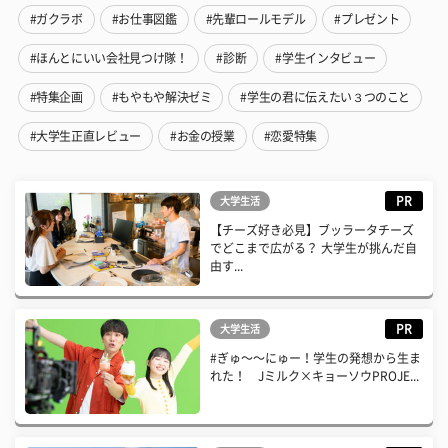
#ガクラボ
#お仕事図鑑
#先輩ロールモデル
#プレゼント
#ほんとにいい会社見つけ隊！
#診断
#学生インタビュー
#特集企画
#もやもや解決ゼミ
#学生の君に伝えたい３つのこと
#大学生正直レビュー
#お金の授業
#恋愛特集
PR
大学生活
【チーズ好き必見】ブッラータチーズ
でどこまで広がる？ 大学生が挑んだ自
由す...
PR
大学生活
#ぎゅ〜〜にゅー！学生の発想から生ま
れた！ Jミルク×キョーソウPROJE...