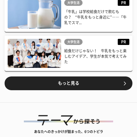
PR
大学生活
「牛乳」は学校給食だけで飲むも
の？ “牛乳をもっと身近に”――「牛
乳でスマ...
PR
大学生活
給食だけじゃない！ 牛乳をもっと楽
しむアイデア、学生が本気で考えてみ
た
もっと見る
あなたへのきっかけが詰まった、6つのトビラ