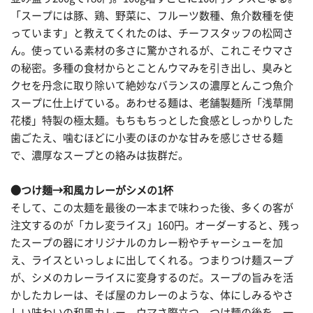
「スープには豚、鶏、野菜に、フルーツ数種、魚介数種を使
っています」と教えてくれたのは、チーフスタッフの松岡さ
ん。使っている素材の多さに驚かされるが、これこそウマさ
の秘密。多種の食材からとことんウマみを引き出し、臭みと
クセを丹念に取り除いて絶妙なバランスの濃厚とんこつ魚介
スープに仕上げている。あわせる麺は、老舗製麺所「浅草開
花楼」特製の極太麺。もちもちっとした食感としっかりした
歯ごたえ、噛むほどに小麦のほのかな甘みを感じさせる麺
で、濃厚なスープとの絡みは抜群だ。
●つけ麺→和風カレーがシメの1杯
そして、この太麺を最後の一本まで味わった後、多くの客が
注文するのが「カレ変ライス」160円。オーダーすると、残っ
たスープの器にオリジナルのカレー粉やチャーシューを加
え、ライスといっしょに出してくれる。つまりつけ麺スープ
が、シメのカレーライスに変身するのだ。スープの旨みを活
かしたカレーは、そば屋のカレーのような、体にしみるやさ
しい味わいの和風カレー。ウマさ際立つ、つけ麺の後を、一