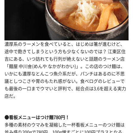
濃厚系のラーメンを食べていると、はじめは箸が進むけど、
途中で飽きてしまうという方も少なくないのでは？ 江東区住
吉にある、いつ訪れても行列が絶えないと話題のラーメン店
「麺屋 中川會(めんや なかがわかい)」。この店のつけ麺は、
いかにも濃厚なとんこつ魚介系だが、パンチはあるのに不思
議としつこさや胃のもたれ感がない。食べログのレビューで
も最後の一口までウマいと評判で、総合点は3.6を超える実力
店だ。
●看板メニューはつけ麺780円！
多種の素材のウマみを凝縮した一杯看板メニューのつけ麺は
並み盛り200gで780円。100g増すごとに100円プラスとなる。