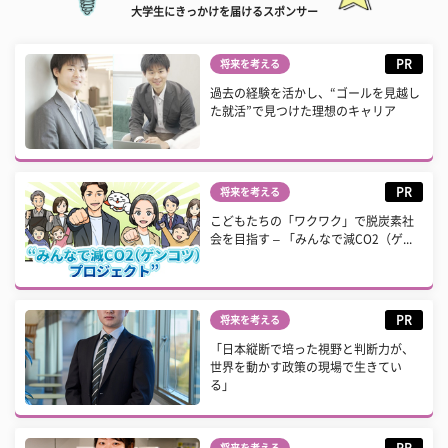
大学生にきっかけを届けるスポンサー
PR
将来を考える
過去の経験を活かし、“ゴールを見越し
た就活”で見つけた理想のキャリア
PR
将来を考える
こどもたちの「ワクワク」で脱炭素社
会を目指す – 「みんなで減CO2（ゲ...
PR
将来を考える
「日本縦断で培った視野と判断力が、
世界を動かす政策の現場で生きてい
る」
PR
将来を考える