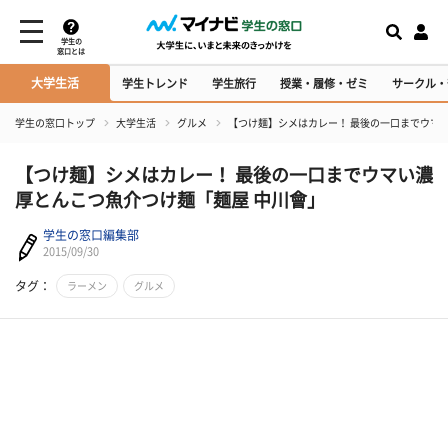
学生の
窓口とは
大学生活
学生トレンド
学生旅行
授業・履修・ゼミ
サークル・
学生の窓口トップ
大学生活
グルメ
【つけ麺】シメはカレー！ 最後の一口までウマ
【つけ麺】シメはカレー！ 最後の一口までウマい濃
厚とんこつ魚介つけ麺「麺屋 中川會」
学生の窓口編集部
2015/09/30
タグ：
ラーメン
グルメ