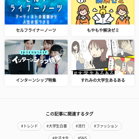
セルフライナーノーツ
もやもや解決ゼミ
インターンシップ特集
すれみの大学生あるある
この記事に関連するタグ
#トレンド
#大学生白書
#流行
#ファッション
#女子大生
#SNS