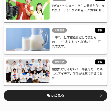
#ぎゅ〜〜にゅー！学生の発想から生ま
れた！ Jミルク×キョーソウPROJE...
PR
大学生活
「牛乳」は学校給食だけで飲むも
の？ “牛乳をもっと身近に”――「牛
乳でスマ...
PR
大学生活
給食だけじゃない！ 牛乳をもっと楽
しむアイデア、学生が本気で考えてみ
た
もっと見る