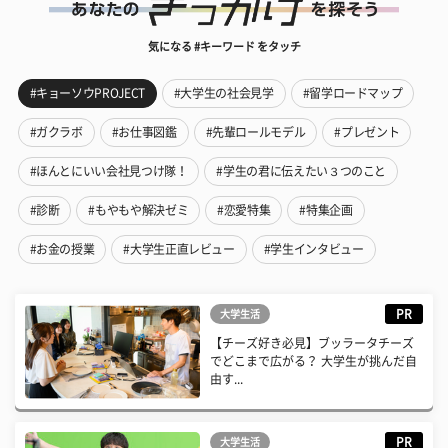
気になる #キーワード をタッチ
#キョーソウPROJECT
#大学生の社会見学
#留学ロードマップ
#ガクラボ
#お仕事図鑑
#先輩ロールモデル
#プレゼント
#ほんとにいい会社見つけ隊！
#学生の君に伝えたい３つのこと
#診断
#もやもや解決ゼミ
#恋愛特集
#特集企画
#お金の授業
#大学生正直レビュー
#学生インタビュー
PR
大学生活
【チーズ好き必見】ブッラータチーズ
でどこまで広がる？ 大学生が挑んだ自
由す...
PR
大学生活