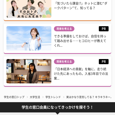
「気づいたら課金!?」ネットに潜む“ダ
ークパターン”て、知ってる？
PR
将来を考える
できる準備をしておけば、自信を持っ
て踏み出せる――ヒコロヒーが教えて
くれ...
PR
将来を考える
「日本経済への貢献」を軸に、走り続
けた先にあったもの。入省3年目での法
案...
学生の窓口トップ
大学生活
学生トレンド
実はかなり苦労してる？ キラキラネーム
学生の窓口会員になってきっかけを探そう！