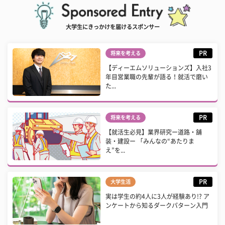
大学生にきっかけを届けるスポンサー
PR
将来を考える
【ディーエムソリューションズ】入社3
年目営業職の先輩が語る！就活で磨い
た...
PR
将来を考える
【就活生必見】業界研究ー道路・舗
装・建設ー 「みんなの“あたりま
え”を...
PR
大学生活
実は学生の約4人に3人が経験あり!? ア
ンケートから知るダークパターン入門