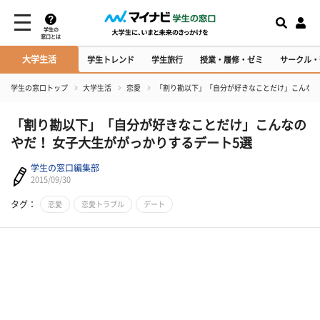
学生の
窓口とは
大学生活
学生トレンド
学生旅行
授業・履修・ゼミ
サークル・
学生の窓口トップ
大学生活
恋愛
「割り勘以下」「自分が好きなことだけ」こんなの
「割り勘以下」「自分が好きなことだけ」こんなの
やだ！ 女子大生ががっかりするデート5選
学生の窓口編集部
2015/09/30
タグ：
恋愛
恋愛トラブル
デート