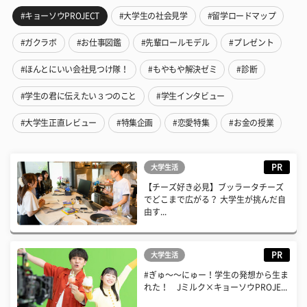
#キョーソウPROJECT
#大学生の社会見学
#留学ロードマップ
#ガクラボ
#お仕事図鑑
#先輩ロールモデル
#プレゼント
#ほんとにいい会社見つけ隊！
#もやもや解決ゼミ
#診断
#学生の君に伝えたい３つのこと
#学生インタビュー
#大学生正直レビュー
#特集企画
#恋愛特集
#お金の授業
PR
大学生活
【チーズ好き必見】ブッラータチーズ
でどこまで広がる？ 大学生が挑んだ自
由す...
PR
大学生活
#ぎゅ〜〜にゅー！学生の発想から生ま
れた！ Jミルク×キョーソウPROJE...