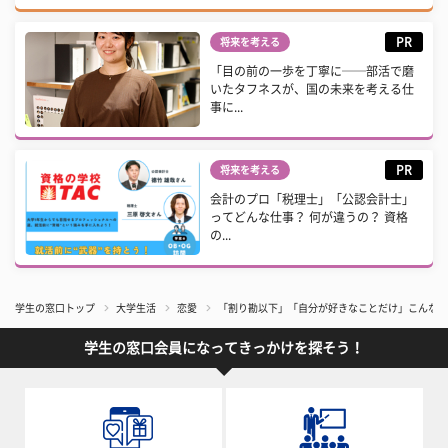
PR
将来を考える
「目の前の一歩を丁寧に──部活で磨
いたタフネスが、国の未来を考える仕
事に...
PR
将来を考える
会計のプロ「税理士」「公認会計士」
ってどんな仕事？ 何が違うの？ 資格
の...
学生の窓口トップ
大学生活
恋愛
「割り勘以下」「自分が好きなことだけ」こんなの
学生の窓口会員になってきっかけを探そう！