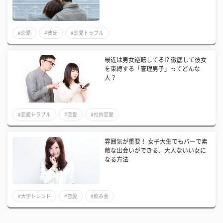
#恋愛
#彼氏
#恋愛トラブル
最近は男女逆転してる!? 徹底して彼女
を束縛する「管理男子」ってどんな
人？
#恋愛トラブル
#恋愛
#社内恋愛
雰囲気が重要！ 女子大生でもバーで素
敵な出会いができる、大人ないい女に
なる方法
#大学トレンド
#恋愛
#飲み会