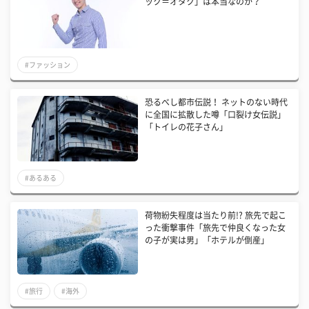
ック＝オタク」は本当なのか？
#ファッション
恐るべし都市伝説！ ネットのない時代
に全国に拡散した噂「口裂け女伝説」
「トイレの花子さん」
#あるある
荷物紛失程度は当たり前!? 旅先で起こ
った衝撃事件「旅先で仲良くなった女
の子が実は男」「ホテルが倒産」
#旅行
#海外