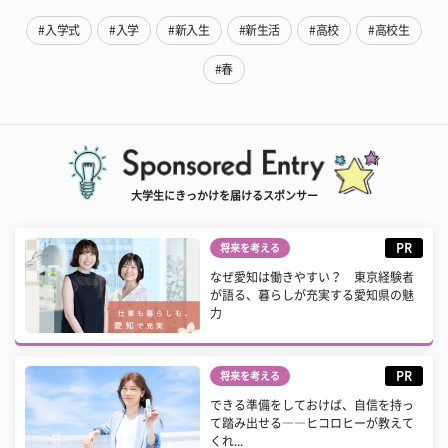
#入学式
#入学
#新入生
#新生活
#高校
#高校生
#春
大学生にきっかけを届けるスポンサー
PR
将来を考える
なぜ愛知は働きやすい？ 東京経験者
が語る、暮らしが充実する愛知県の魅
力
PR
将来を考える
できる準備をしておけば、自信を持っ
て踏み出せる――ヒコロヒーが教えて
くれ...