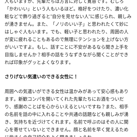
人もいますが、先輩たちは方言に対して寛容です。むしろ
「かわいい」という人もいるほど。格好をつけたり、濃い化
粧などで飾り過ぎると"自分を見せない人"に感じられ、親しみ
が湧きません。また、「ノリのいい子」と思われたくて妙に
はしゃぐ人もいます。でも、軽い子と思われたり、周囲の人
が変に疲れることもあるので無理にテンションを上げない方
がいいですよ。もし、話すことに不安があるなら聞き上手を
目指しませんか？相手の話をうなずきながら聞くことができ
れば印象がグッとよくなります。
さりげない気遣いのできる女性に！
周囲への気遣いができる女性は温かみがあって安心感もあり
ます。新歓コンパを開いてくれた先輩たちにお酒をついだ
り、感謝のことばを心からいえるといいですね？また、相手
の名前を話の中に入れることや共通の話題なども親しみが湧
き、気持ちを近づけてくれます。名前で呼ぶのはその人に関
心を寄せていないとできません。顔と名前を早く覚えるため