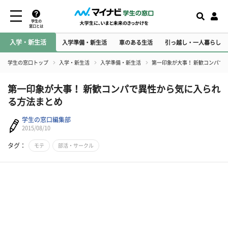
学生の
窓口とは
入学・新生活
入学準備・新生活
車のある生活
引っ越し・一人暮らし
学生の窓口トップ
入学・新生活
入学準備・新生活
第一印象が大事！ 新歓コンパで
第一印象が大事！ 新歓コンパで異性から気に入られ
る方法まとめ
学生の窓口編集部
2015/08/10
タグ：
モテ
部活・サークル