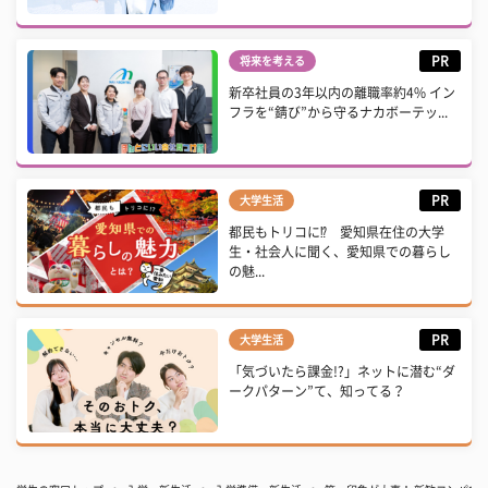
PR
将来を考える
新卒社員の3年以内の離職率約4% イン
フラを“錆び”から守るナカボーテッ...
PR
大学生活
都民もトリコに⁉ 愛知県在住の大学
生・社会人に聞く、愛知県での暮らし
の魅...
PR
大学生活
「気づいたら課金!?」ネットに潜む“ダ
ークパターン”て、知ってる？