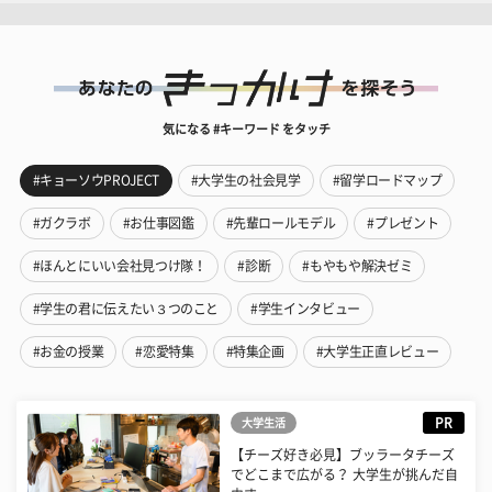
気になる #キーワード をタッチ
#キョーソウPROJECT
#大学生の社会見学
#留学ロードマップ
#ガクラボ
#お仕事図鑑
#先輩ロールモデル
#プレゼント
#ほんとにいい会社見つけ隊！
#診断
#もやもや解決ゼミ
#学生の君に伝えたい３つのこと
#学生インタビュー
#お金の授業
#恋愛特集
#特集企画
#大学生正直レビュー
PR
大学生活
【チーズ好き必見】ブッラータチーズ
でどこまで広がる？ 大学生が挑んだ自