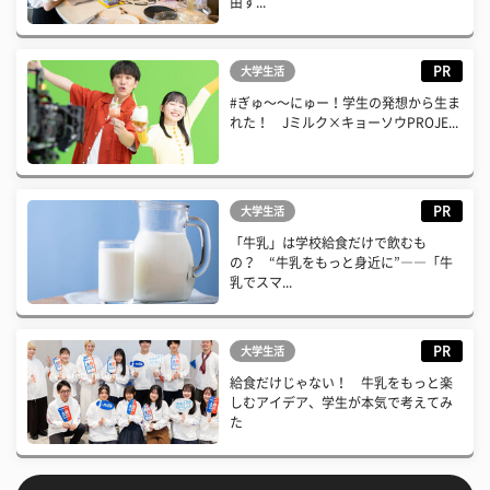
由す...
PR
大学生活
#ぎゅ〜〜にゅー！学生の発想から生ま
れた！ Jミルク×キョーソウPROJE...
PR
大学生活
「牛乳」は学校給食だけで飲むも
の？ “牛乳をもっと身近に”――「牛
乳でスマ...
PR
大学生活
給食だけじゃない！ 牛乳をもっと楽
しむアイデア、学生が本気で考えてみ
た