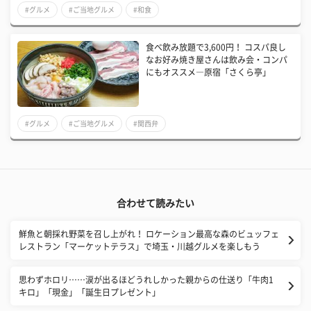
#グルメ
#ご当地グルメ
#和食
食べ飲み放題で3,600円！ コスパ良し
なお好み焼き屋さんは飲み会・コンパ
にもオススメ―原宿「さくら亭」
#グルメ
#ご当地グルメ
#関西弁
合わせて読みたい
鮮魚と朝採れ野菜を召し上がれ！ ロケーション最高な森のビュッフェ
レストラン「マーケットテラス」で埼玉・川越グルメを楽しもう
思わずホロリ……涙が出るほどうれしかった親からの仕送り「牛肉1
キロ」「現金」「誕生日プレゼント」