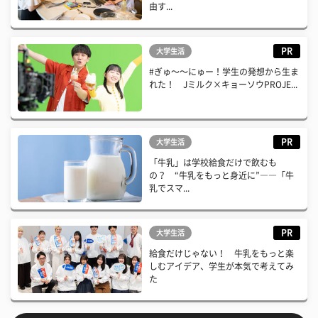
由す...
PR
大学生活
#ぎゅ〜〜にゅー！学生の発想から生ま
れた！ Jミルク×キョーソウPROJE...
PR
大学生活
「牛乳」は学校給食だけで飲むも
の？ “牛乳をもっと身近に”――「牛
乳でスマ...
PR
大学生活
給食だけじゃない！ 牛乳をもっと楽
しむアイデア、学生が本気で考えてみ
た