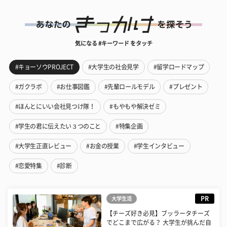
気になる #キーワード をタッチ
#キョーソウPROJECT
#大学生の社会見学
#留学ロードマップ
#ガクラボ
#お仕事図鑑
#先輩ロールモデル
#プレゼント
#ほんとにいい会社見つけ隊！
#もやもや解決ゼミ
#学生の君に伝えたい３つのこと
#特集企画
#大学生正直レビュー
#お金の授業
#学生インタビュー
#恋愛特集
#診断
PR
大学生活
【チーズ好き必見】ブッラータチーズ
でどこまで広がる？ 大学生が挑んだ自