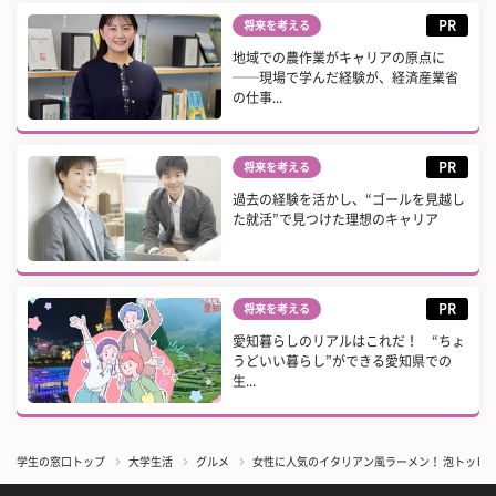
PR
将来を考える
地域での農作業がキャリアの原点に
──現場で学んだ経験が、経済産業省
の仕事...
PR
将来を考える
過去の経験を活かし、“ゴールを見越し
た就活”で見つけた理想のキャリア
PR
将来を考える
愛知暮らしのリアルはこれだ！ “ちょ
うどいい暮らし”ができる愛知県での
生...
学生の窓口トップ
大学生活
グルメ
女性に人気のイタリアン風ラーメン！ 泡トッピン