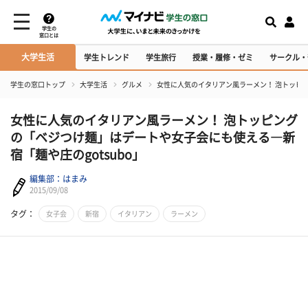
学生の
窓口とは
大学生活
学生トレンド
学生旅行
授業・履修・ゼミ
サークル・
学生の窓口トップ
大学生活
グルメ
女性に人気のイタリアン風ラーメン！ 泡トッピン
女性に人気のイタリアン風ラーメン！ 泡トッピング
の「ベジつけ麺」はデートや女子会にも使える―新
宿「麺や庄のgotsubo」
編集部：はまみ
2015/09/08
タグ：
女子会
新宿
イタリアン
ラーメン