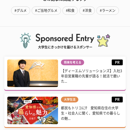
#グルメ
#ご当地グルメ
#和食
#洋食
#ラーメン
大学生にきっかけを届けるスポンサー
PR
将来を考える
【ディーエムソリューションズ】入社3
年目営業職の先輩が語る！就活で磨い
た...
PR
大学生活
都民もトリコに⁉ 愛知県在住の大学
生・社会人に聞く、愛知県での暮らし
の魅...