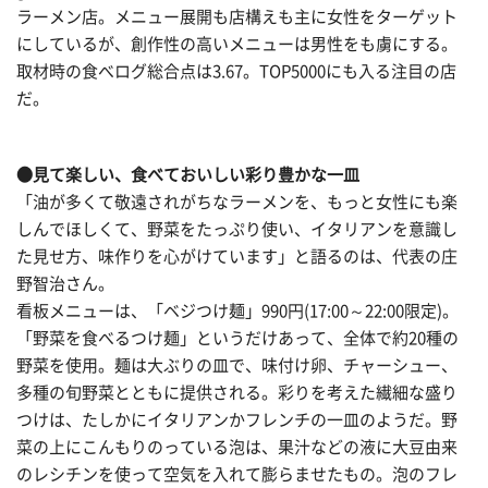
ラーメン店。メニュー展開も店構えも主に女性をターゲット
にしているが、創作性の高いメニューは男性をも虜にする。
取材時の食べログ総合点は3.67。TOP5000にも入る注目の店
だ。
●見て楽しい、食べておいしい彩り豊かな一皿
「油が多くて敬遠されがちなラーメンを、もっと女性にも楽
しんでほしくて、野菜をたっぷり使い、イタリアンを意識し
た見せ方、味作りを心がけています」と語るのは、代表の庄
野智治さん。
看板メニューは、「ベジつけ麺」990円(17:00～22:00限定)。
「野菜を食べるつけ麺」というだけあって、全体で約20種の
野菜を使用。麺は大ぶりの皿で、味付け卵、チャーシュー、
多種の旬野菜とともに提供される。彩りを考えた繊細な盛り
つけは、たしかにイタリアンかフレンチの一皿のようだ。野
菜の上にこんもりのっている泡は、果汁などの液に大豆由来
のレシチンを使って空気を入れて膨らませたもの。泡のフレ