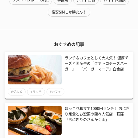
格安SIMしか勝たん！
おすすめの記事
ランチ＆カフェとして大人気！ 濃厚チ
ーズと国産牛の「クアトロチーズバー
ガー」―「バーガーマニア」白金店
#グルメ
#ランチ
#カフェ
ほっこり和食で1000円ランチ！ おにぎ
り定食とお惣菜の隠れ人気店―荻窪
「おにぎりのさんかく山」