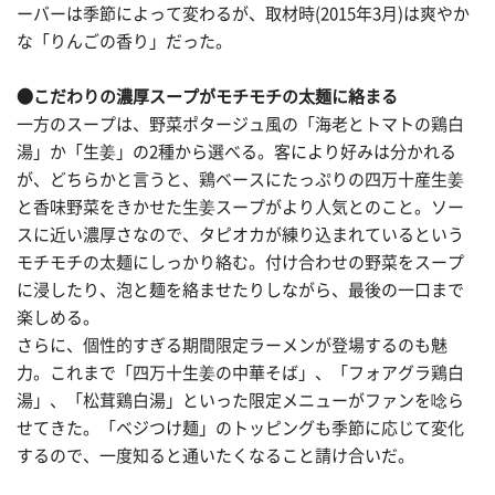
ーバーは季節によって変わるが、取材時(2015年3月)は爽やか
な「りんごの香り」だった。
●こだわりの濃厚スープがモチモチの太麺に絡まる
一方のスープは、野菜ポタージュ風の「海老とトマトの鶏白
湯」か「生姜」の2種から選べる。客により好みは分かれる
が、どちらかと言うと、鶏ベースにたっぷりの四万十産生姜
と香味野菜をきかせた生姜スープがより人気とのこと。ソー
スに近い濃厚さなので、タピオカが練り込まれているという
モチモチの太麺にしっかり絡む。付け合わせの野菜をスープ
に浸したり、泡と麺を絡ませたりしながら、最後の一口まで
楽しめる。
さらに、個性的すぎる期間限定ラーメンが登場するのも魅
力。これまで「四万十生姜の中華そば」、「フォアグラ鶏白
湯」、「松茸鶏白湯」といった限定メニューがファンを唸ら
せてきた。「ベジつけ麺」のトッピングも季節に応じて変化
するので、一度知ると通いたくなること請け合いだ。