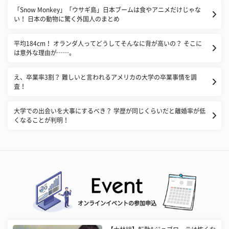
「Snow Monkey」「ウサギ島」日本ブームは食やアニメだけじゃな
い！ 日本の動物に驚く外国人のまとめ
平均184cm！ オランダ人ってどうしてそんなに背が高いの？ そこに
は意外な理由が……。
え、卒業率3割？ 難しいと言われるアメリカの大学の卒業事情を調
査！
大学での出会いを大事にするべき？ 学歴が同じくらいだと離婚率が低
くなることが判明！
オンラインイベントの参加申込