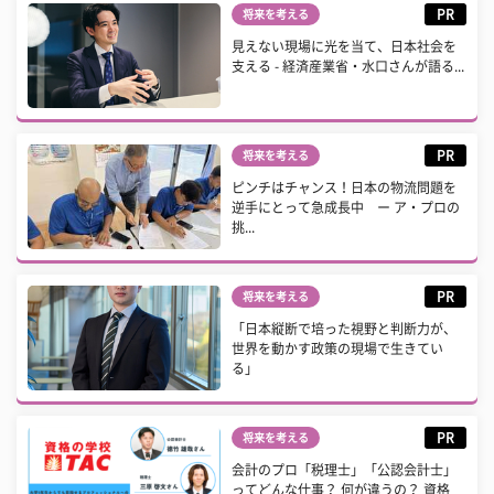
PR
将来を考える
見えない現場に光を当て、日本社会を
支える - 経済産業省・水口さんが語る...
PR
将来を考える
ピンチはチャンス！日本の物流問題を
逆手にとって急成長中 ー ア・プロの
挑...
PR
将来を考える
「日本縦断で培った視野と判断力が、
世界を動かす政策の現場で生きてい
る」
PR
将来を考える
会計のプロ「税理士」「公認会計士」
ってどんな仕事？ 何が違うの？ 資格