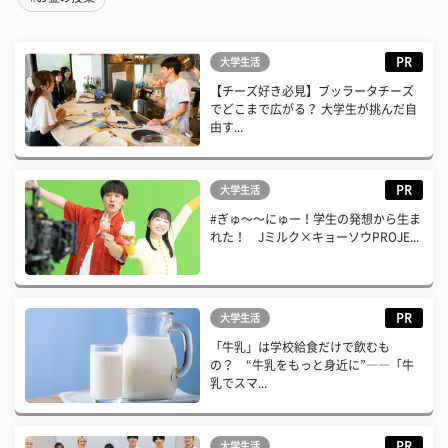
PR
大学生活
【チーズ好き必見】ブッラータチーズ
でどこまで広がる？ 大学生が挑んだ自
由す...
PR
大学生活
#ぎゅ〜〜にゅー！学生の発想から生ま
れた！ Jミルク×キョーソウPROJE...
PR
大学生活
「牛乳」は学校給食だけで飲むも
の？ “牛乳をもっと身近に”――「牛
乳でスマ...
PR
大学生活