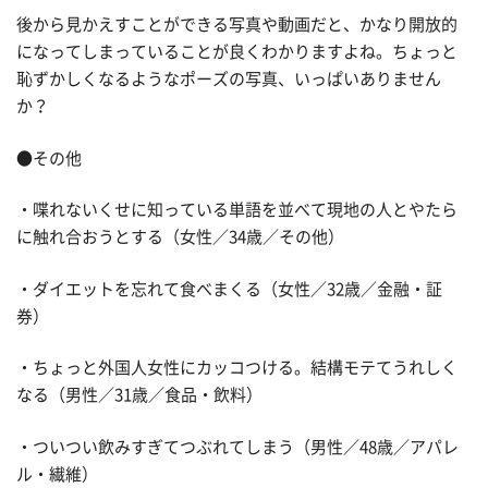
後から見かえすことができる写真や動画だと、かなり開放的
になってしまっていることが良くわかりますよね。ちょっと
恥ずかしくなるようなポーズの写真、いっぱいありません
か？
●その他
・喋れないくせに知っている単語を並べて現地の人とやたら
に触れ合おうとする（女性／34歳／その他）
・ダイエットを忘れて食べまくる（女性／32歳／金融・証
券）
・ちょっと外国人女性にカッコつける。結構モテてうれしく
なる（男性／31歳／食品・飲料）
・ついつい飲みすぎてつぶれてしまう（男性／48歳／アパレ
ル・繊維）