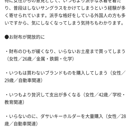
特に女性からの意見として、いつもより派手な水着を着た
り、普段はしないサングラスをかけてしまうという経験が多
く寄せられています。派手な格好をしている外国人の方も多
いですから、気にしなくなってしまう気持ちもわかります。
●お財布が開放的に
・財布のひもが緩くなり、いらないお土産まで買ってしまう
（女性／26歳／金属・鉄鋼・化学）
・いつもは買わないブランドものを購入してしまう（女性／
29歳／自動車関連）
・いつもより贅沢して支出が多くなる（女性／42歳／学校・
教育関連）
・いらないのに、ダサいキーホルダーを大量購入（女性／28
歳／自動車関連）