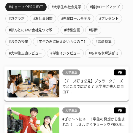
#キョーソウPROJECT
#大学生の社会見学
#留学ロードマップ
#ガクラボ
#お仕事図鑑
#先輩ロールモデル
#プレゼント
#ほんとにいい会社見つけ隊！
#特集企画
#診断
#お金の授業
#学生の君に伝えたい３つのこと
#恋愛特集
#大学生正直レビュー
#学生インタビュー
#もやもや解決ゼミ
PR
大学生活
【チーズ好き必見】ブッラータチーズ
でどこまで広がる？ 大学生が挑んだ自
由す...
PR
大学生活
#ぎゅ〜〜にゅー！学生の発想から生ま
れた！ Jミルク×キョーソウPROJE...