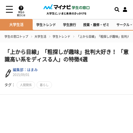
学生の
窓口とは
大学生活
学生トレンド
学生旅行
授業・履修・ゼミ
サークル・
学生の窓口トップ
大学生活
学生トレンド
「上から目線」「粗探しが趣味」批判大好
「上から目線」「粗探しが趣味」批判大好き！ 「意
識高い系をディスる人」の特徴4選
編集部：はまみ
2015/09/01
タグ：
人間関係
暮らし