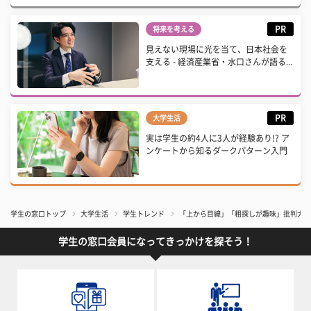
PR
将来を考える
見えない現場に光を当て、日本社会を
支える - 経済産業省・水口さんが語る...
PR
大学生活
実は学生の約4人に3人が経験あり!? ア
ンケートから知るダークパターン入門
学生の窓口トップ
大学生活
学生トレンド
「上から目線」「粗探しが趣味」批判大好
学生の窓口会員になってきっかけを探そう！