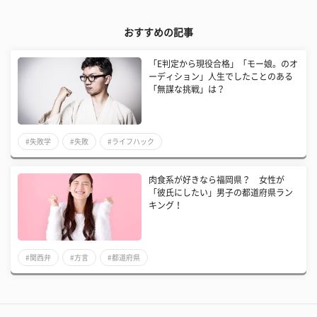
おすすめの記事
「E判定から現役合格」「モー娘。のオ
ーディション」人生でしたことのある
「無謀な挑戦」は？
#失敗学
#失敗
#ライフハック
肉食系が好きなら福岡県？ 女性が
「彼氏にしたい」男子の都道府県ラン
キング！
#関西弁
#方言
#都道府県