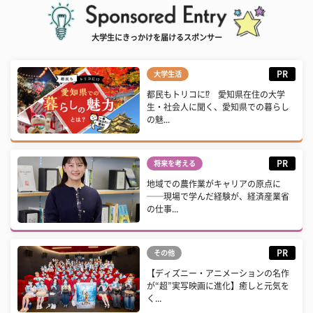
大学生にきっかけを届けるスポンサー
PR
大学生活
都民もトリコに⁉ 愛知県在住の大学
生・社会人に聞く、愛知県での暮らし
の魅...
PR
将来を考える
地域での農作業がキャリアの原点に
──現場で学んだ経験が、経済産業省
の仕事...
PR
その他
【ディズニー・アニメーションの名作
が“超”実写映画に進化】癒しと元気を
く...