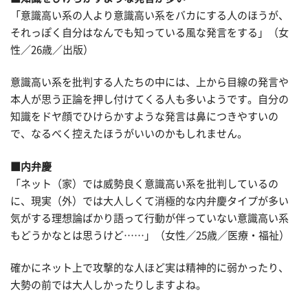
「意識高い系の人より意識高い系をバカにする人のほうが、
それっぽく自分はなんでも知っている風な発言をする」（女
性／26歳／出版）
意識高い系を批判する人たちの中には、上から目線の発言や
本人が思う正論を押し付けてくる人も多いようです。自分の
知識をドヤ顔でひけらかすような発言は鼻につきやすいの
で、なるべく控えたほうがいいのかもしれません。
■内弁慶
「ネット（家）では威勢良く意識高い系を批判しているの
に、現実（外）では大人しくて消極的な内弁慶タイプが多い
気がする理想論ばかり語って行動が伴っていない意識高い系
もどうかなとは思うけど……」（女性／25歳／医療・福祉）
確かにネット上で攻撃的な人ほど実は精神的に弱かったり、
大勢の前では大人しかったりしますよね。