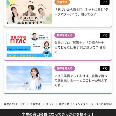
PR
大学生活
「気づいたら課金!?」ネットに潜む“ダ
ークパターン”て、知ってる？
PR
将来を考える
会計のプロ「税理士」「公認会計士」
ってどんな仕事？ 何が違うの？ 資格
の...
PR
将来を考える
できる準備をしておけば、自信を持っ
て踏み出せる――ヒコロヒーが教えて
くれ...
学生の窓口トップ
大学生活
グルメ
脱マンネリ！ インスタントラーメンの時短＆絶
学生の窓口会員になってきっかけを探そう！