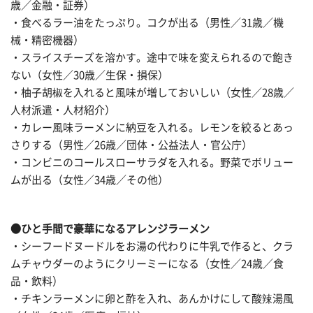
歳／金融・証券）
・食べるラー油をたっぷり。コクが出る（男性／31歳／機
械・精密機器）
・スライスチーズを溶かす。途中で味を変えられるので飽き
ない（女性／30歳／生保・損保）
・柚子胡椒を入れると風味が増しておいしい（女性／28歳／
人材派遣・人材紹介）
・カレー風味ラーメンに納豆を入れる。レモンを絞るとあっ
さりする（男性／26歳／団体・公益法人・官公庁）
・コンビニのコールスローサラダを入れる。野菜でボリュー
ムが出る（女性／34歳／その他）
●ひと手間で豪華になるアレンジラーメン
・シーフードヌードルをお湯の代わりに牛乳で作ると、クラ
ムチャウダーのようにクリーミーになる（女性／24歳／食
品・飲料）
・チキンラーメンに卵と酢を入れ、あんかけにして酸辣湯風