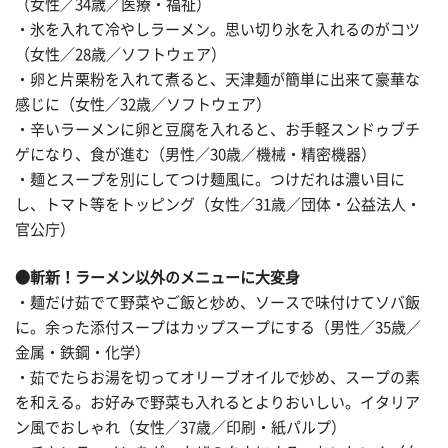
（女性／34歳／医療・福祉）
・氷を入れて冷やしラーメン。思い切り氷を入れるのがコツ
（女性／28歳／ソフトウェア）
・卵と片栗粉を入れて煮ると、天津麺が簡単に出来て豪華な
感じに（女性／32歳／ソフトウェア）
・辛いラーメンに卵と豆腐を入れると、お手軽スンドゥブチ
ゲになり、食が進む（男性／30歳／機械・精密機器）
・麺とスープを別にしてつけ麺風に。つけだれは濃い目に
し、トマト等をトッピング（女性／31歳／団体・公益法人・
官公庁）
●斬新！ラーメン以外のメニューに大変身
・麺だけ茹でて野菜やご飯と炒め、ソースで味付けてソバ飯
に。余った添付スープはカップスープにする（男性／35歳／
金属・鉄鋼・化学）
・茹でたらお湯を切ってオリーブオイルで炒め、スープの素
を和える。お好みで野菜も入れるとよりおいしい。イタリア
ン風でおしゃれ（女性／37歳／印刷・紙パルプ）