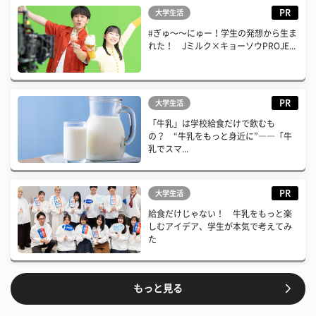
PR
大学生活
#ぎゅ〜〜にゅー！学生の発想から生ま
れた！ Jミルク×キョーソウPROJE...
PR
大学生活
「牛乳」は学校給食だけで飲むも
の？ “牛乳をもっと身近に”――「牛
乳でスマ...
PR
大学生活
給食だけじゃない！ 牛乳をもっと楽
しむアイデア、学生が本気で考えてみ
た
もっと見る