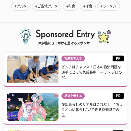
#グルメ
#ご当地グルメ
#和食
#洋食
#ラーメン
大学生にきっかけを届けるスポンサー
PR
将来を考える
ピンチはチャンス！日本の物流問題を
逆手にとって急成長中 ー ア・プロの
挑...
PR
将来を考える
愛知暮らしのリアルはこれだ！ “ちょ
うどいい暮らし”ができる愛知県での
生...