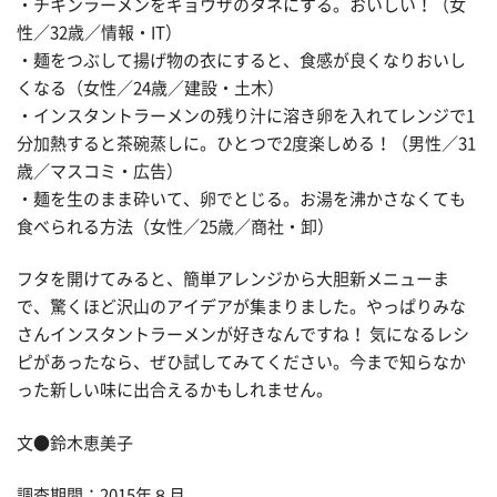
・チキンラーメンをギョウザのタネにする。おいしい！（女
性／32歳／情報・IT）
・麺をつぶして揚げ物の衣にすると、食感が良くなりおいし
くなる（女性／24歳／建設・土木）
・インスタントラーメンの残り汁に溶き卵を入れてレンジで1
分加熱すると茶碗蒸しに。ひとつで2度楽しめる！（男性／31
歳／マスコミ・広告）
・麺を生のまま砕いて、卵でとじる。お湯を沸かさなくても
食べられる方法（女性／25歳／商社・卸）
フタを開けてみると、簡単アレンジから大胆新メニューま
で、驚くほど沢山のアイデアが集まりました。やっぱりみな
さんインスタントラーメンが好きなんですね！ 気になるレシ
ピがあったなら、ぜひ試してみてください。今まで知らなか
った新しい味に出合えるかもしれません。
文●鈴木恵美子
調査期間：2015年８月