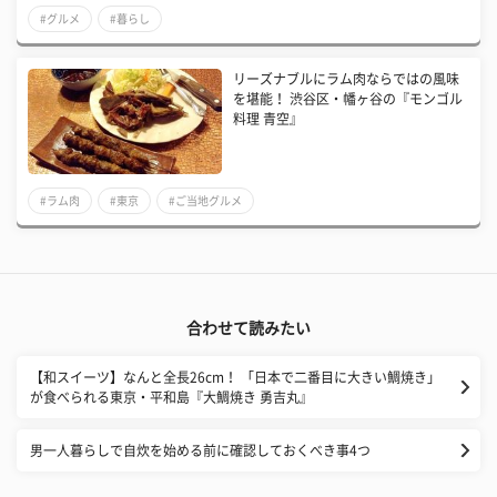
#グルメ
#暮らし
リーズナブルにラム肉ならではの風味
を堪能！ 渋谷区・幡ヶ谷の『モンゴル
料理 青空』
#ラム肉
#東京
#ご当地グルメ
合わせて読みたい
【和スイーツ】なんと全長26cm！ 「日本で二番目に大きい鯛焼き」
が食べられる東京・平和島『大鯛焼き 勇吉丸』
男一人暮らしで自炊を始める前に確認しておくべき事4つ