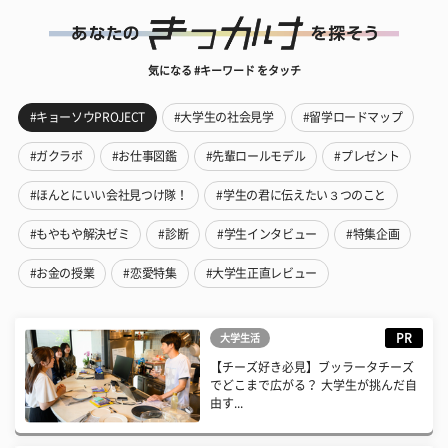
気になる #キーワード をタッチ
#キョーソウPROJECT
#大学生の社会見学
#留学ロードマップ
#ガクラボ
#お仕事図鑑
#先輩ロールモデル
#プレゼント
#ほんとにいい会社見つけ隊！
#学生の君に伝えたい３つのこと
#もやもや解決ゼミ
#診断
#学生インタビュー
#特集企画
#お金の授業
#恋愛特集
#大学生正直レビュー
PR
大学生活
【チーズ好き必見】ブッラータチーズ
でどこまで広がる？ 大学生が挑んだ自
由す...