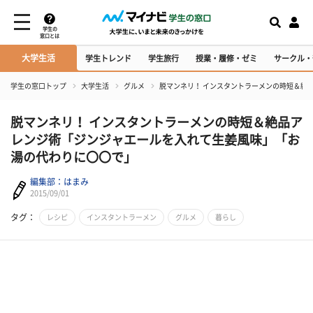
学生の
窓口とは
大学生活
学生トレンド
学生旅行
授業・履修・ゼミ
サークル・
学生の窓口トップ
大学生活
グルメ
脱マンネリ！ インスタントラーメンの時短＆絶
脱マンネリ！ インスタントラーメンの時短＆絶品ア
レンジ術「ジンジャエールを入れて生姜風味」「お
湯の代わりに〇〇で」
編集部：はまみ
2015/09/01
タグ：
レシピ
インスタントラーメン
グルメ
暮らし