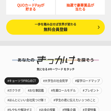
QUOカードPayが
抽選で豪華賞品が
貯まる
当たる
一歩を踏み出せば世界が変わる
無料会員登録
気になる #キーワード をタッチ
#キョーソウPROJECT
#大学生の社会見学
#留学ロードマップ
#ガクラボ
#お仕事図鑑
#先輩ロールモデル
#プレゼント
#ほんとにいい会社見つけ隊！
#学生の君に伝えたい３つのこと
#もやもや解決ゼミ
#お金の授業
#特集企画
#恋愛特集