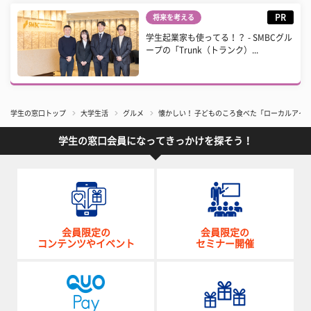
PR
将来を考える
学生起業家も使ってる！？ - SMBCグル
ープの「Trunk（トランク）...
学生の窓口トップ
大学生活
グルメ
懐かしい！ 子どものころ食べた「ローカルアイ
学生の窓口会員になってきっかけを探そう！
会員限定の
会員限定の
コンテンツやイベント
セミナー開催