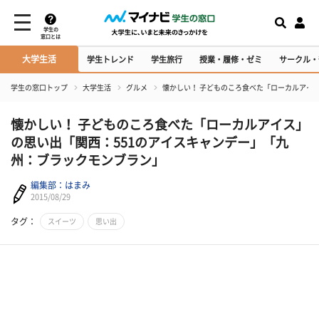
学生の
窓口とは
大学生活
学生トレンド
学生旅行
授業・履修・ゼミ
サークル・
学生の窓口トップ
大学生活
グルメ
懐かしい！ 子どものころ食べた「ローカルアイ
懐かしい！ 子どものころ食べた「ローカルアイス」
の思い出「関西：551のアイスキャンデー」「九
州：ブラックモンブラン」
編集部：はまみ
2015/08/29
タグ：
スイーツ
思い出