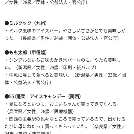
／女性／28歳／団体・公益法人・官公庁）
●ミルクック（九州）
・ミルク風味のアイスバー。やさしい甘さがとても美味しか
った。（長崎県／男性／24歳／団体・公益法人・官公庁）
●もも太郎（甲信越）
・シンプルないちご味のかき氷バーなのに、やたら美味し
い。（新潟県／女性／29歳／印刷・紙パルプ）
・牛乳に浸して食べると美味い。（新潟県／男性／23歳／団
体・公益法人・官公庁）
●551蓬莱 アイスキャンデー（関西）
・夏になるといつも、おじいちゃんが買ってきてくれる。
（兵庫県／女性／26歳／医療機器）
・関西の主要駅の色々なところで売っているので、出かける
たびに母にねだって買ってもらっていた。（奈良県／女性／
24歳／学校・教育関連）