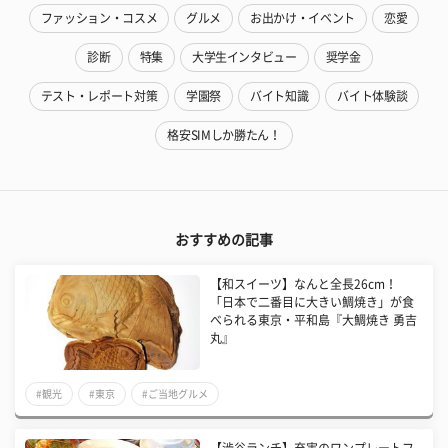
ファッション・コスメ
グルメ
お出かけ・イベント
恋愛
診断
特集
大学生インタビュー
奨学金
テスト・レポート対策
学園祭
バイト知識
バイト体験談
格安SIMしか勝たん！
おすすめの記事
【和スイーツ】なんと全長26cm！
「日本で二番目に大きい鯛焼き」が食
べられる東京・平和島『大鯛焼き 勇吉
丸』
#観光
#東京
#ご当地グルメ