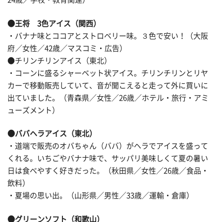
●王将 3色アイス（関西）
・バナナ味とココアとストロベリー味。３色で安い！（大阪
府／女性／42歳／マスコミ・広告）
●チリンチリンアイス（東北）
・コーンに盛るシャーベット状アイス。チリンチリンとリヤ
カーで移動販売していて、音が聞こえると走って外に買いに
出ていました。（青森県／女性／26歳／ホテル・旅行・アミ
ューズメント）
●ババヘラアイス（東北）
・道端で販売のオバちゃん（ババ）がヘラでアイスを盛って
くれる。いちごやバナナ味で、サッパリ美味しくて夏の暑い
日は食べやすく好きだった。（秋田県／女性／26歳／食品・
飲料）
・夏場の思い出。（山形県／男性／33歳／運輸・倉庫）
●グリーンソフト（和歌山）