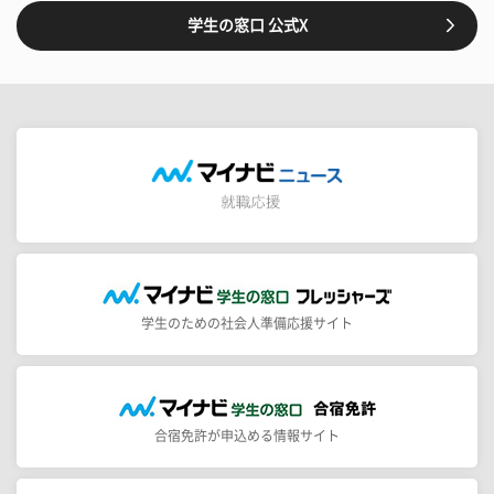
学生の窓口 公式X
学生のための社会人準備応援サイト
合宿免許が申込める情報サイト