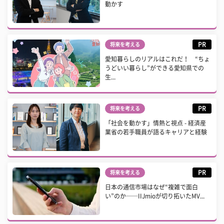
動かす
PR
将来を考える
愛知暮らしのリアルはこれだ！ “ちょ
うどいい暮らし”ができる愛知県での
生...
PR
将来を考える
「社会を動かす」情熱と視点 - 経済産
業省の若手職員が語るキャリアと経験
PR
将来を考える
日本の通信市場はなぜ“複雑で面白
い”のか──IIJmioが切り拓いたMV...