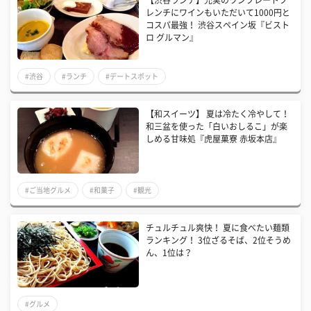
【渋谷ランチ】充実のワンプレートフ
レンチにワインもいただいて1000円と
コスパ最強！ 渋谷スペイン坂『ビスト
ロ グルマン』
#渋谷
#ランチ
#デートスポット
【和スイーツ】 夏は冷たく冷やして！
和三盆を使った「白いおしるこ」が楽
しめる甘味処『虎屋菓寮 赤坂本店』
#ご当地グルメ
#和菓子
#観光
チュルチュル爽快！ 夏に食べたい麺類
ランキング！ 3位ざるそば、2位そうめ
ん、1位は？
#グルメ