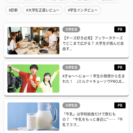
#診断
#大学生正直レビュー
#学生インタビュー
PR
大学生活
【チーズ好き必見】ブッラータチーズ
でどこまで広がる？ 大学生が挑んだ自
由す...
PR
大学生活
#ぎゅ〜〜にゅー！学生の発想から生ま
れた！ Jミルク×キョーソウPROJE...
PR
大学生活
「牛乳」は学校給食だけで飲むも
の？ “牛乳をもっと身近に”――「牛
乳でスマ...