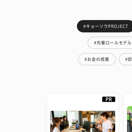
#キョーソウPROJECT
#先輩ロールモデル
#お金の授業
#
PR