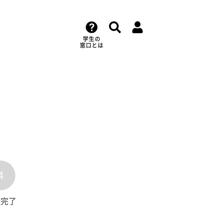
学生の
窓口とは
4
録完了