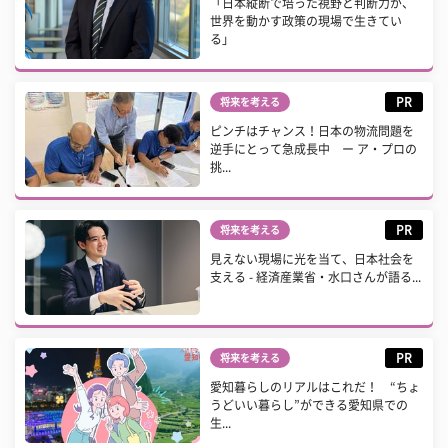
「日本縦断で培った視野と判断力が、
世界を動かす政策の現場で生きてい
る」
PR
将来を考える
ピンチはチャンス！日本の物流問題を
逆手にとって急成長中 ー ア・プロの
挑...
PR
将来を考える
見えない現場に光を当て、日本社会を
支える - 経済産業省・水口さんが語る...
PR
将来を考える
愛知暮らしのリアルはこれだ！ “ちょ
うどいい暮らし”ができる愛知県での
生...