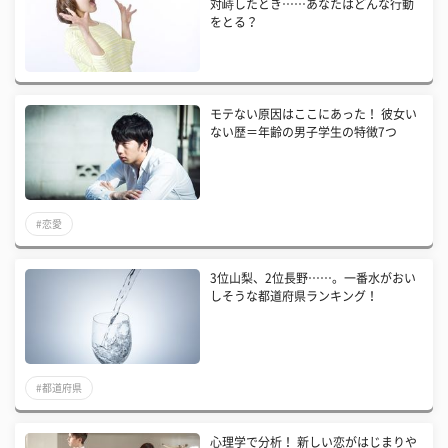
対峙したとき……あなたはどんな行動
をとる？
モテない原因はここにあった！ 彼女い
ない歴＝年齢の男子学生の特徴7つ
#恋愛
3位山梨、2位長野……。一番水がおい
しそうな都道府県ランキング！
#都道府県
心理学で分析！ 新しい恋がはじまりや