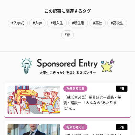
この記事に関連するタグ
#入学式
#入学
#新入生
#新生活
#高校
#高校生
#春
大学生にきっかけを届けるスポンサー
PR
将来を考える
【就活生必見】業界研究ー道路・舗
装・建設ー 「みんなの“あたりま
え”を...
PR
将来を考える