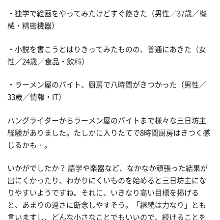
・独学で絵画をやってみたけどすぐ飽きた（男性／37歳／機
械・精密機器）
・小説を書こうとはりきってみたものの、普通にあきた（女
性／24歳／食品・飲料）
・ラーメン屋のバイト、厨房で八時間がきつかった（男性／
33歳／情報・IT）
ハングライダーからラーメン屋のバイトまで様々な三日坊主
経験がありました。たしかに入りたてで8時間厨房はきつく感
じるかも…。
いかがでしたか？ 語学や楽器など、なかなか頑張った結果が
出にくかったり、わかりにくいものを始めると三日坊主にな
りやすいようですね。それに、いきなり高い目標を掲げる
と、あまりの遠さに断念しやすそう。「継続は力なり」とも
言いますし、どんな小さなことでもいいので、続けることを