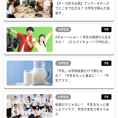
【チーズ好き必見】ブッラータチーズ
でどこまで広がる？ 大学生が挑んだ自
由す...
PR
大学生活
#ぎゅ〜〜にゅー！学生の発想から生ま
れた！ Jミルク×キョーソウPROJE...
PR
大学生活
「牛乳」は学校給食だけで飲むも
の？ “牛乳をもっと身近に”――「牛
乳でスマ...
PR
大学生活
給食だけじゃない！ 牛乳をもっと楽
しむアイデア、学生が本気で考えてみ
た