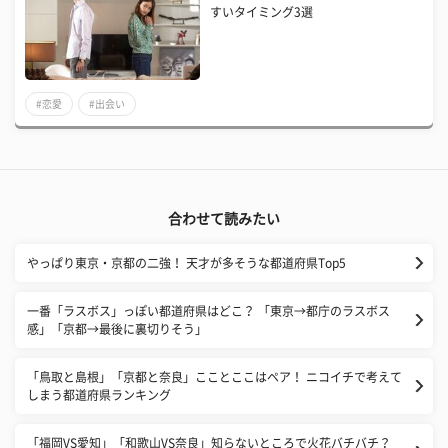
すいタイミング3選
#恋愛
#出会い
合わせて読みたい
やっぱり東京・京都の二強！ 天才が多そうな都道府県Top5
一番「ラスボス」っぽい都道府県はどこ？ 「東京→都庁のラスボス
感」「京都→最後に裏切りそう」
「鳥取と島根」「京都と奈良」こことここはペア！ ニコイチで考えて
しまう都道府県ランキング
「福岡VS愛知」「和歌山VS奈良」知らないところで火花バチバチ？