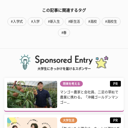
この記事に関連するタグ
#入学式
#入学
#新入生
#新生活
#高校
#高校生
#春
大学生にきっかけを届けるスポンサー
PR
将来を考える
マンゴー農家と会社員、二足の草鞋で
農業に携わる。「沖縄ゴールデンマン
ゴー...
PR
大学生活