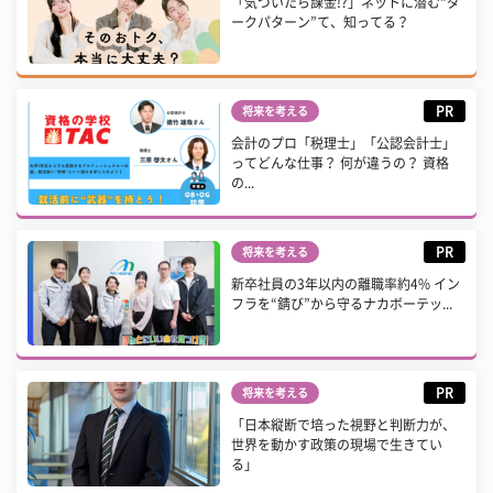
「気づいたら課金!?」ネットに潜む“ダ
ークパターン”て、知ってる？
PR
将来を考える
会計のプロ「税理士」「公認会計士」
ってどんな仕事？ 何が違うの？ 資格
の...
PR
将来を考える
新卒社員の3年以内の離職率約4% イン
フラを“錆び”から守るナカボーテッ...
PR
将来を考える
「日本縦断で培った視野と判断力が、
世界を動かす政策の現場で生きてい
る」