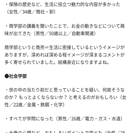
・保険の歴史など、生活に役立つ魅力的な内容が多かった
（女性／34歳／商社・卸）
・商学部の講義を聞いたことで、お金の動きなどについて興
味が出てきた（男性／50歳以上／自動車関連）
商学部というと商売＝生活に密接しているというイメージが
ありますが、深めれば深める程イメージが深まるコメントが
多く寄せられていました。結構身近になりますよね。
●社会学部
・世の中の当たり前だと思っていることを疑い、何故そうな
のか？ もっとよくならないか？ と考えるのがおもしろい（女
性／22歳／金属・鉄鋼・化学）
・すべてが学問になった（男性／26歳／電力・ガス・水道）
・大衆の心理など、おもしろいポイントで学べた（女性／28