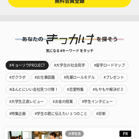
無料会員登録
気になる #キーワード をタッチ
#キョーソウPROJECT
#大学生の社会見学
#留学ロードマップ
#ガクラボ
#お仕事図鑑
#先輩ロールモデル
#プレゼント
#ほんとにいい会社見つけ隊！
#恋愛特集
#もやもや解決ゼミ
#大学生正直レビュー
#お金の授業
#学生インタビュー
#特集企画
#学生の君に伝えたい３つのこと
#診断
PR
大学生活