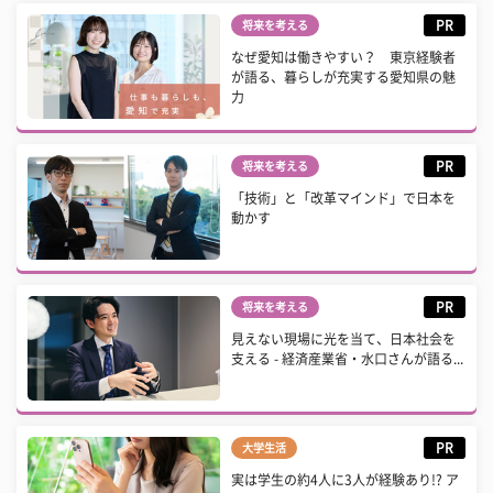
PR
将来を考える
なぜ愛知は働きやすい？ 東京経験者
が語る、暮らしが充実する愛知県の魅
力
PR
将来を考える
「技術」と「改革マインド」で日本を
動かす
PR
将来を考える
見えない現場に光を当て、日本社会を
支える - 経済産業省・水口さんが語る...
PR
大学生活
実は学生の約4人に3人が経験あり!? ア