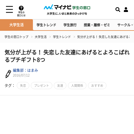
学生の
窓口とは
大学生活
学生トレンド
学生旅行
授業・履修・ゼミ
サークル・
学生の窓口トップ
大学生活
学生トレンド
気分が上がる！ 失恋した友達にあげると
気分が上がる！ 失恋した友達にあげるとよろこばれ
るプチギフト8つ
編集部：はまみ
2016/07/12
タグ：
失恋
プレゼント
友達
人間関係
おすすめ