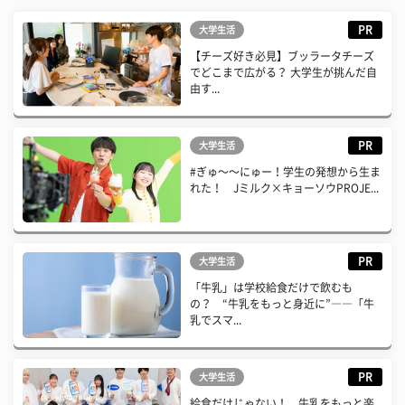
PR
大学生活
【チーズ好き必見】ブッラータチーズ
でどこまで広がる？ 大学生が挑んだ自
由す...
PR
大学生活
#ぎゅ〜〜にゅー！学生の発想から生ま
れた！ Jミルク×キョーソウPROJE...
PR
大学生活
「牛乳」は学校給食だけで飲むも
の？ “牛乳をもっと身近に”――「牛
乳でスマ...
PR
大学生活
給食だけじゃない！ 牛乳をもっと楽