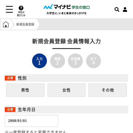
学生の
窓口とは
学生の窓口トップ
新規会員登録
新規会員登録 会員情報入力
入力
確認
仮登録
完了
1
2
3
4
性別
男性
女性
その他
生年月日
※一度登録すると変更できません